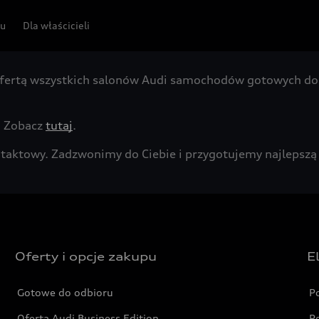
pu
Dla właścicieli
fertą wszystkich salonów Audi samochodów gotowych do 
. Zobacz
tutaj
.
kontaktowy. Zadzwonimy do Ciebie i przygotujemy najleps
Oferty i opcje zakupu
E
Gotowe do odbioru
P
Oferta Audi Business Edition
P