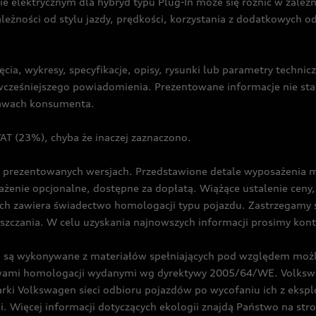
ie elektrycznym dla hybryd typu Plug-In może się różnić w zale
ależności od stylu jazdy, prędkości, korzystania z dodatkowych o
cia, wykresy, specyfikacje, opisy, rysunki lub parametry techni
z wcześniejszego powiadomienia. Prezentowane informacje nie s
prawach konsumenta.
T (23%), chyba że inaczej zaznaczono.
prezentowanych wersjach. Przedstawione detale wyposażenia mogą
żenie opcjonalne, dostępne za dopłatą. Wiążące ustalenie ceny, 
ch zawiera świadectwo homologacji typu pojazdu. Zastrzegamy 
eszczania. W celu uzyskania najnowszych informacji prosimy kon
są wykonywane z materiałów spełniających pod względem możli
twami homologacji wydanymi wg dyrektywy 2005/64/WE. Volkswa
Volkswagen sieci odbioru pojazdów po wycofaniu ich z eksploa
i. Więcej informacji dotyczących ekologii znajdą Państwo na str