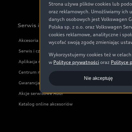
Strona używa plików cookies lub podo
oraz reklamowych. Umożliwiamy ich 
danych osobowych jest Volkswagen Gro
Serwis i akcesoria
Polska sp. z o.o. oraz Volkswagen Se
cookies reklamowe, analityczne i spo
Akcesoria
wycofać swoją zgodę zmieniając ustaw
Serwis i części
Wykorzystujemy cookies też w celach 
Aplikacja myAudi i usługi cyfrowe
w
Polityce prywatności
oraz
Polityce 
Centrum napraw powypadkowych
Nie akceptuję
Gwarancja
Akcje serwisowe Audi
Katalog online akcesoriów