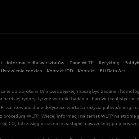
i
Informacje dla warsztatów
Dane WLTP
Recykling
Polity
Ustawienia cookies
Kontakt IOD
Kontakt
EU Data Act
dzane do obrotu w Unii Europejskiej muszą być badane i homol
rdziej rygorystyczne warunki badania i bardziej realistyczne wa
rezentowane dane dotyczące wartości zużycia paliwa/energii ele
 procedurą WLTP. Więcej informacji na temat WLTP na stronie
isję CO
lub zasięg oraz może nastąpić najwcześniej po pierwszej 
2