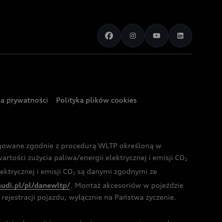
ka prywatności
Polityka plików cookies
ogowane zgodnie z procedurą WLTP określoną w
rtości zużycia paliwa/energii elektrycznej i emisji CO
2
ktrycznej i emisji CO
są danymi zgodnymi ze
2
audi.pl/pl/danewltp/
. Montaż akcesoriów w pojeździe
rejestracji pojazdu, wyłącznie na Państwa życzenie.