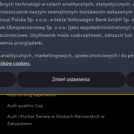
bnych technologii w celach analitycznych, statystycznych,
Audi exclusive
umieszczanie naszym zewnętrznym dostawcom wskazanym w 
up Polska Sp. z o.o., a także Volkswagen Bank GmbH Sp. z o
Świat Audi
rwis Ubezpieczeniowy Sp. z o.o. (jako współadministratorzy
łecznościowe. Użytkownik może zaakceptować, odrzucić lub 
Aktualności i historie postępu
ienia przeglądarki.
Audi Revolut F1® Team
analitycznych, marketingowych, społecznościowych i do perso
Audi Nuvolari
plików cookies
.
Audi Sport Festiwal
Zmień ustawienia
Audi i Muzeum Sztuki Nowoczesnej w Warszawie
Audi driving experience
Audi quattro Cup
Audi i Puchar Świata w Skokach Narciarskich w
Zakopanem