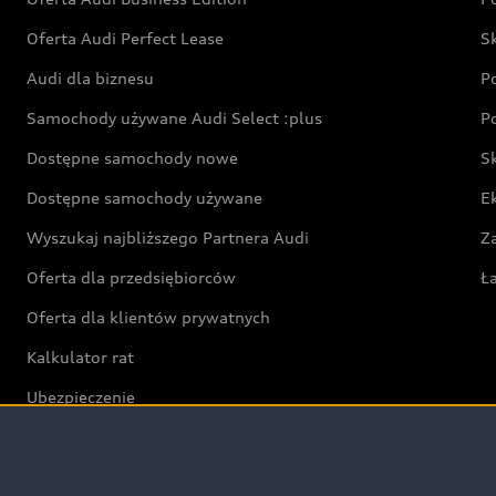
Oferta Audi Perfect Lease
S
Audi dla biznesu
P
Samochody używane Audi Select :plus
P
Dostępne samochody nowe
S
Dostępne samochody używane
E
Wyszukaj najbliższego Partnera Audi
Z
Oferta dla przedsiębiorców
Ł
Oferta dla klientów prywatnych
Kalkulator rat
Ubezpieczenie
Świat Audi RS
Audi driving experience