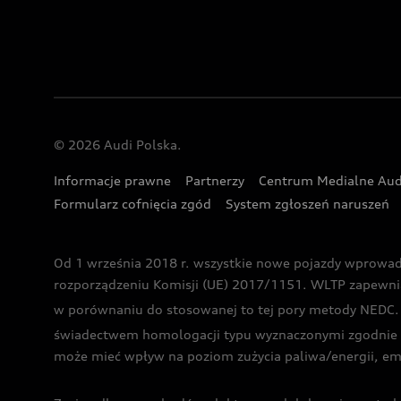
© 2026 Audi Polska.
Informacje prawne
Partnerzy
Centrum Medialne Aud
Formularz cofnięcia zgód
System zgłoszeń naruszeń
Od 1 września 2018 r. wszystkie nowe pojazdy wprowa
rozporządzeniu Komisji (UE) 2017/1151. WLTP zapewnia ba
w porównaniu do stosowanej to tej pory metody NEDC. P
świadectwem homologacji typu wyznaczonymi zgodnie z
może mieć wpływ na poziom zużycia paliwa/energii, em