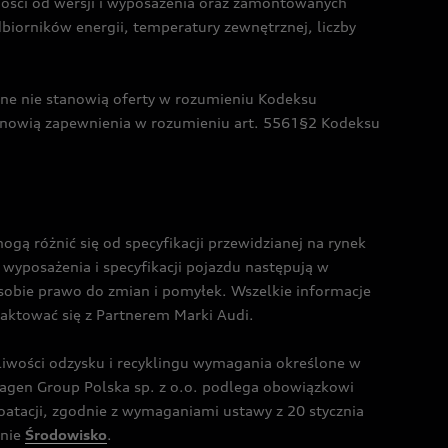
żności od wersji i wyposażenia oraz zamontowanych
dbiorników energii, temperatury zewnętrznej, liczby
czne nie stanowią oferty w rozumieniu Kodeksu
tanowią zapewnienia w rozumieniu art. 5561§2 Kodeksu
 różnić się od specyfikacji przewidzianej na rynek
wyposażenia i specyfikacji pojazdu następują w
sobie prawo do zmian i pomyłek. Wszelkie informacje
taktować się z Partnerem Marki Audi.
wości odzysku i recyklingu wymagania określone w
gen Group Polska sp. z o.o. podlega obowiązkowi
tacji, zgodnie z wymaganiami ustawy z 20 stycznia
onie
Środowisko
.