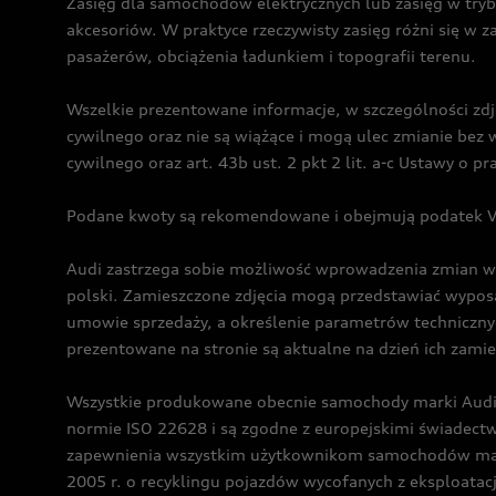
Zasięg dla samochodów elektrycznych lub zasięg w tryb
akcesoriów. W praktyce rzeczywisty zasięg różni się w z
pasażerów, obciążenia ładunkiem i topografii terenu.
Wszelkie prezentowane informacje, w szczególności zdję
cywilnego oraz nie są wiążące i mogą ulec zmianie be
cywilnego oraz art. 43b ust. 2 pkt 2 lit. a-c Ustawy o 
Podane kwoty są rekomendowane i obejmują podatek VA
Audi zastrzega sobie możliwość wprowadzenia zmian w 
polski. Zamieszczone zdjęcia mogą przedstawiać wyposa
umowie sprzedaży, a określenie parametrów techniczny
prezentowane na stronie są aktualne na dzień ich zami
Wszystkie produkowane obecnie samochody marki Audi 
normie ISO 22628 i są zgodne z europejskimi świadec
zapewnienia wszystkim użytkownikom samochodów marki 
2005 r. o recyklingu pojazdów wycofanych z eksploatacj