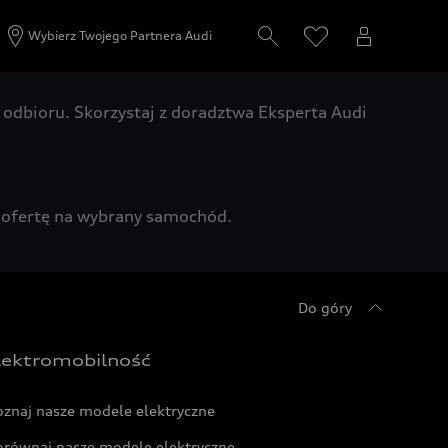
Wybierz Twojego Partnera Audi
odbioru. Skorzystaj z doradztwa Eksperta Audi
zą ofertę na wybrany samochód.
Do góry
lektromobilność
oznaj nasze modele elektryczne
orównaj nasze modele elektryczne