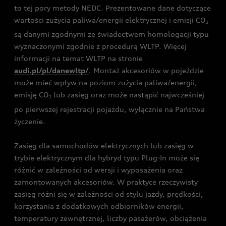
to tej pory metody NEDC. Prezentowane dane dotyczące
wartości zużycia paliwa/energii elektrycznej i emisji CO
2
są danymi zgodnymi ze świadectwem homologacji typu
wyznaczonymi zgodnie z procedurą WLTP. Więcej
informacji na temat WLTP na stronie
audi.pl/pl/danewltp/
. Montaż akcesoriów w pojeździe
może mieć wpływ na poziom zużycia paliwa/energii,
emisję CO
lub zasięg oraz może nastąpić najwcześniej
2
po pierwszej rejestracji pojazdu, wyłącznie na Państwa
życzenie.
Zasięg dla samochodów elektrycznych lub zasięg w
trybie elektrycznym dla hybryd typu Plug-In może się
różnić w zależności od wersji i wyposażenia oraz
zamontowanych akcesoriów. W praktyce rzeczywisty
zasięg różni się w zależności od stylu jazdy, prędkości,
korzystania z dodatkowych odbiorników energii,
temperatury zewnętrznej, liczby pasażerów, obciążenia