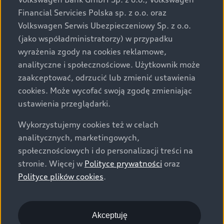
za dopłatą. Wiążące ustalenie ceny, wyposażenia i
Financial Servicies Polska sp. z o.o. oraz
specyfikacji pojazdu następują w umowie sprzedaży, a
Volkswagen Serwis Ubezpieczeniowy Sp. z o.o.
określenie parametrów technicznych zawiera
(jako współadministratorzy) w przypadku
świadectwo homologacji typu pojazdu. Zastrzegamy
wyrażenia zgody na cookies reklamowe,
sobie prawo do zmian i pomyłek. Wszelkie informacje
analityczne i społecznościowe. Użytkownik może
prezentowane na stronie są aktualne na dzień ich
zaakceptować, odrzucić lub zmienić ustawienia
zamieszczania. W celu uzyskania najnowszych
cookies. Może wycofać swoją zgodę zmieniając
informacji prosimy kontaktować się z Partnerem Marki
ustawienia przeglądarki.
Audi.
Wykorzystujemy cookies też w celach
Wszystkie produkowane obecnie samochody marki Audi
analitycznych, marketingowych,
są wykonywane z materiałów spełniających pod
społecznościowych i do personalizacji treści na
względem możliwości odzysku i recyklingu wymagania
stronie. Więcej w
Polityce prywatności
oraz
określone w normie ISO 22628 i są zgodne z
Polityce plików cookies
.
europejskimi świadectwami homologacji wydanymi wg
dyrektywy 2005/64/WE. Volkswagen Group Polska sp. z
o.o. podlega obowiązkowi zapewnienia wszystkim
użytkownikom samochodów marki Volkswagen sieci
Akceptuję