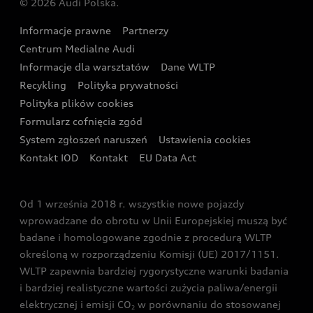
© 2026 Audi Polska.
Gwarancja
Wyszukaj najbliższego Partnera Audi
Audi Sport Festiwal
Eksperci elektromobilności Audi
Informacje prawne
Partnerzy
Akcje serwisowe Audi
Oferta dla przedsiębiorców
Audi i Muzeum Sztuki Nowoczesnej w Warszawie
Centrum Medialne Audi
Zasięg
Katalog online akcesoriów
Oferta dla klientów prywatnych
Informacje dla warsztatów
Dane WLTP
Audi driving experience
Ładowanie
Recykling
Polityka prywatności
Kalkulator rat
Audi quattro Cup
Polityka plików cookies
Formularz cofnięcia zgód
Ubezpieczenie
Audi i Puchar Świata w Skokach Narciarskich w
System zgłoszeń naruszeń
Ustawienia cookies
Zakopanem
Świat Audi RS
Kontakt IOD
Kontakt
EU Data Act
Audi driving experience
Od 1 września 2018 r. wszystkie nowe pojazdy
Audi exclusive
wprowadzane do obrotu w Unii Europejskiej muszą być
badane i homologowane zgodnie z procedurą WLTP
określoną w rozporządzeniu Komisji (UE) 2017/1151.
WLTP zapewnia bardziej rygorystyczne warunki badania
i bardziej realistyczne wartości zużycia paliwa/energii
elektrycznej i emisji CO
w porównaniu do stosowanej
2