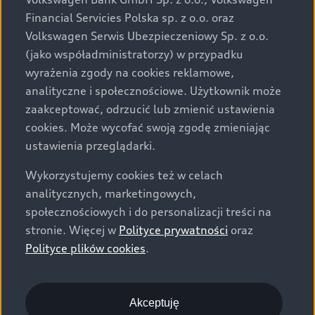
za dopłatą. Wiążące ustalenie ceny, wyposażenia i
Financial Servicies Polska sp. z o.o. oraz
specyfikacji pojazdu następują w umowie sprzedaży, a
Volkswagen Serwis Ubezpieczeniowy Sp. z o.o.
określenie parametrów technicznych zawiera
(jako współadministratorzy) w przypadku
świadectwo homologacji typu pojazdu. Zastrzegamy
wyrażenia zgody na cookies reklamowe,
sobie prawo do zmian i pomyłek. Wszelkie informacje
analityczne i społecznościowe. Użytkownik może
prezentowane na stronie są aktualne na dzień ich
zaakceptować, odrzucić lub zmienić ustawienia
zamieszczania. W celu uzyskania najnowszych
cookies. Może wycofać swoją zgodę zmieniając
informacji prosimy kontaktować się z Partnerem Marki
ustawienia przeglądarki.
Audi.
Wykorzystujemy cookies też w celach
Wszystkie produkowane obecnie samochody marki Audi
analitycznych, marketingowych,
są wykonywane z materiałów spełniających pod
społecznościowych i do personalizacji treści na
względem możliwości odzysku i recyklingu wymagania
stronie. Więcej w
Polityce prywatności
oraz
określone w normie ISO 22628 i są zgodne z
Polityce plików cookies
.
europejskimi świadectwami homologacji wydanymi wg
dyrektywy 2005/64/WE. Volkswagen Group Polska sp. z
o.o. podlega obowiązkowi zapewnienia wszystkim
użytkownikom samochodów marki Volkswagen sieci
Akceptuję