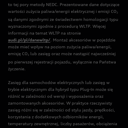
to tej pory metody NEDC. Prezentowane dane dotyczące
wartości zużycia paliwa/energii elektrycznej i emisji CO
2
są danymi zgodnymi ze świadectwem homologacji typu
wyznaczonymi zgodnie z procedurą WLTP. Więcej
informacji na temat WLTP na stronie
audi.pl/pl/danewltp/
. Montaż akcesoriów w pojeździe
może mieć wpływ na poziom zużycia paliwa/energii,
emisję CO
lub zasięg oraz może nastąpić najwcześniej
2
po pierwszej rejestracji pojazdu, wyłącznie na Państwa
życzenie.
Zasięg dla samochodów elektrycznych lub zasięg w
trybie elektrycznym dla hybryd typu Plug-In może się
różnić w zależności od wersji i wyposażenia oraz
zamontowanych akcesoriów. W praktyce rzeczywisty
zasięg różni się w zależności od stylu jazdy, prędkości,
korzystania z dodatkowych odbiorników energii,
temperatury zewnętrznej, liczby pasażerów, obciążenia