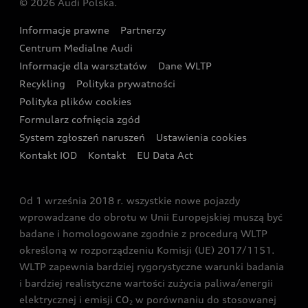
© 2026 Audi Polska.
Gwarancja
Wyszukaj najbliższego Partnera Audi
Audi Sport Festiwal
Eksperci elektromobilności Audi
Informacje prawne
Partnerzy
Akcje serwisowe Audi
Oferta dla przedsiębiorców
Audi i Muzeum Sztuki Nowoczesnej w Warszawie
Centrum Medialne Audi
Zasięg
Katalog online akcesoriów
Oferta dla klientów prywatnych
Informacje dla warsztatów
Dane WLTP
Audi driving experience
Ładowanie
Recykling
Polityka prywatności
Kalkulator rat
Audi quattro Cup
Polityka plików cookies
Formularz cofnięcia zgód
Ubezpieczenie
Audi i Puchar Świata w Skokach Narciarskich w
System zgłoszeń naruszeń
Ustawienia cookies
Zakopanem
Świat Audi RS
Kontakt IOD
Kontakt
EU Data Act
Audi driving experience
Od 1 września 2018 r. wszystkie nowe pojazdy
Audi exclusive
wprowadzane do obrotu w Unii Europejskiej muszą być
badane i homologowane zgodnie z procedurą WLTP
określoną w rozporządzeniu Komisji (UE) 2017/1151.
WLTP zapewnia bardziej rygorystyczne warunki badania
i bardziej realistyczne wartości zużycia paliwa/energii
elektrycznej i emisji CO
w porównaniu do stosowanej
2