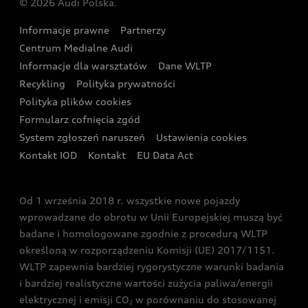
© 2026 Audi Polska.
Gwarancja
Wyszukaj najbliższego Partnera Audi
Audi Sport Festiwal
Eksperci elektromobilności Audi
Informacje prawne
Partnerzy
Akcje serwisowe Audi
Oferta dla przedsiębiorców
Audi i Muzeum Sztuki Nowoczesnej w Warszawie
Centrum Medialne Audi
Zasięg
Katalog online akcesoriów
Oferta dla klientów prywatnych
Informacje dla warsztatów
Dane WLTP
Audi driving experience
Ładowanie
Recykling
Polityka prywatności
Kalkulator rat
Audi quattro Cup
Polityka plików cookies
Formularz cofnięcia zgód
Ubezpieczenie
Audi i Puchar Świata w Skokach Narciarskich w
System zgłoszeń naruszeń
Ustawienia cookies
Zakopanem
Świat Audi RS
Kontakt IOD
Kontakt
EU Data Act
Audi driving experience
Od 1 września 2018 r. wszystkie nowe pojazdy
Audi exclusive
wprowadzane do obrotu w Unii Europejskiej muszą być
badane i homologowane zgodnie z procedurą WLTP
określoną w rozporządzeniu Komisji (UE) 2017/1151.
WLTP zapewnia bardziej rygorystyczne warunki badania
i bardziej realistyczne wartości zużycia paliwa/energii
elektrycznej i emisji CO
w porównaniu do stosowanej
2