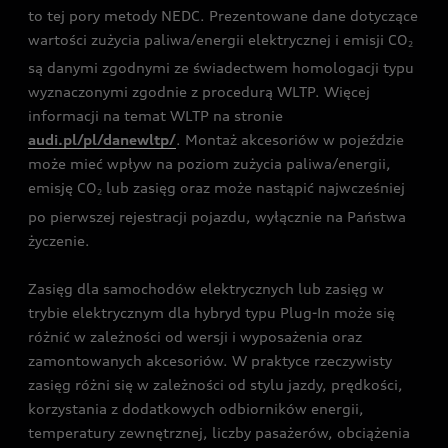
to tej pory metody NEDC. Prezentowane dane dotyczące
wartości zużycia paliwa/energii elektrycznej i emisji CO
2
są danymi zgodnymi ze świadectwem homologacji typu
wyznaczonymi zgodnie z procedurą WLTP. Więcej
informacji na temat WLTP na stronie
audi.pl/pl/danewltp/
. Montaż akcesoriów w pojeździe
może mieć wpływ na poziom zużycia paliwa/energii,
emisję CO
lub zasięg oraz może nastąpić najwcześniej
2
po pierwszej rejestracji pojazdu, wyłącznie na Państwa
życzenie.
Zasięg dla samochodów elektrycznych lub zasięg w
trybie elektrycznym dla hybryd typu Plug-In może się
różnić w zależności od wersji i wyposażenia oraz
zamontowanych akcesoriów. W praktyce rzeczywisty
zasięg różni się w zależności od stylu jazdy, prędkości,
korzystania z dodatkowych odbiorników energii,
temperatury zewnętrznej, liczby pasażerów, obciążenia