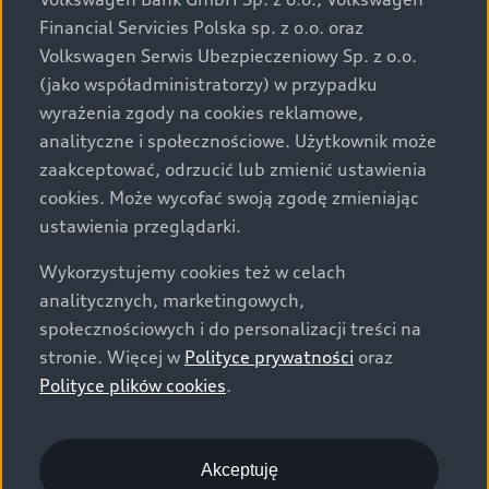
za dopłatą. Wiążące ustalenie ceny, wyposażenia i
Financial Servicies Polska sp. z o.o. oraz
specyfikacji pojazdu następują w umowie sprzedaży, a
Volkswagen Serwis Ubezpieczeniowy Sp. z o.o.
określenie parametrów technicznych zawiera
(jako współadministratorzy) w przypadku
świadectwo homologacji typu pojazdu. Zastrzegamy
wyrażenia zgody na cookies reklamowe,
sobie prawo do zmian i pomyłek. Wszelkie informacje
analityczne i społecznościowe. Użytkownik może
prezentowane na stronie są aktualne na dzień ich
zaakceptować, odrzucić lub zmienić ustawienia
zamieszczania. W celu uzyskania najnowszych
cookies. Może wycofać swoją zgodę zmieniając
informacji prosimy kontaktować się z Partnerem Marki
ustawienia przeglądarki.
Audi.
Wykorzystujemy cookies też w celach
Wszystkie produkowane obecnie samochody marki Audi
analitycznych, marketingowych,
są wykonywane z materiałów spełniających pod
społecznościowych i do personalizacji treści na
względem możliwości odzysku i recyklingu wymagania
stronie. Więcej w
Polityce prywatności
oraz
określone w normie ISO 22628 i są zgodne z
Polityce plików cookies
.
europejskimi świadectwami homologacji wydanymi wg
dyrektywy 2005/64/WE. Volkswagen Group Polska sp. z
o.o. podlega obowiązkowi zapewnienia wszystkim
użytkownikom samochodów marki Volkswagen sieci
Akceptuję