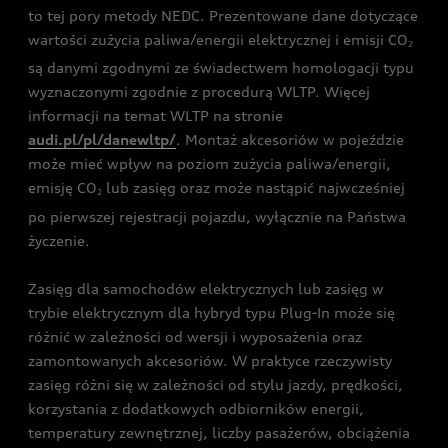
to tej pory metody NEDC. Prezentowane dane dotyczące
wartości zużycia paliwa/energii elektrycznej i emisji CO
2
są danymi zgodnymi ze świadectwem homologacji typu
wyznaczonymi zgodnie z procedurą WLTP. Więcej
informacji na temat WLTP na stronie
audi.pl/pl/danewltp/
. Montaż akcesoriów w pojeździe
może mieć wpływ na poziom zużycia paliwa/energii,
emisję CO
lub zasięg oraz może nastąpić najwcześniej
2
po pierwszej rejestracji pojazdu, wyłącznie na Państwa
życzenie.
Zasięg dla samochodów elektrycznych lub zasięg w
trybie elektrycznym dla hybryd typu Plug-In może się
różnić w zależności od wersji i wyposażenia oraz
zamontowanych akcesoriów. W praktyce rzeczywisty
zasięg różni się w zależności od stylu jazdy, prędkości,
korzystania z dodatkowych odbiorników energii,
temperatury zewnętrznej, liczby pasażerów, obciążenia