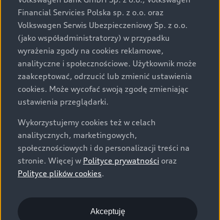
za dopłatą. Wiążące ustalenie ceny, wyposażenia i
Financial Servicies Polska sp. z o.o. oraz
specyfikacji pojazdu następują w umowie sprzedaży, a
Volkswagen Serwis Ubezpieczeniowy Sp. z o.o.
określenie parametrów technicznych zawiera
(jako współadministratorzy) w przypadku
świadectwo homologacji typu pojazdu. Zastrzegamy
wyrażenia zgody na cookies reklamowe,
sobie prawo do zmian i pomyłek. Wszelkie informacje
analityczne i społecznościowe. Użytkownik może
prezentowane na stronie są aktualne na dzień ich
zaakceptować, odrzucić lub zmienić ustawienia
zamieszczania. W celu uzyskania najnowszych
cookies. Może wycofać swoją zgodę zmieniając
informacji prosimy kontaktować się z Partnerem Marki
ustawienia przeglądarki.
Audi.
Wykorzystujemy cookies też w celach
Wszystkie produkowane obecnie samochody marki Audi
analitycznych, marketingowych,
są wykonywane z materiałów spełniających pod
społecznościowych i do personalizacji treści na
względem możliwości odzysku i recyklingu wymagania
stronie. Więcej w
Polityce prywatności
oraz
określone w normie ISO 22628 i są zgodne z
Polityce plików cookies
.
europejskimi świadectwami homologacji wydanymi wg
dyrektywy 2005/64/WE. Volkswagen Group Polska sp. z
o.o. podlega obowiązkowi zapewnienia wszystkim
użytkownikom samochodów marki Volkswagen sieci
Akceptuję