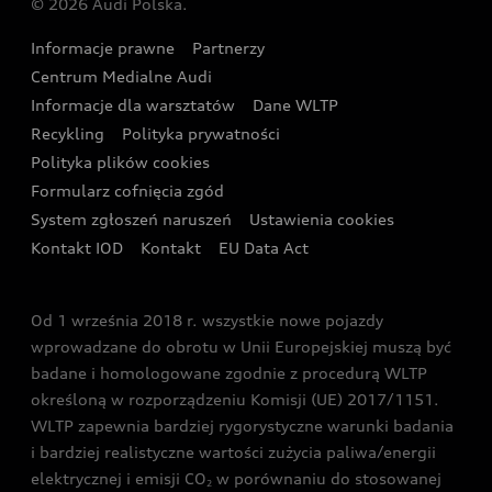
© 2026 Audi Polska.
Gwarancja
Wyszukaj najbliższego Partnera Audi
Audi Sport Festiwal
Eksperci elektromobilności Audi
Informacje prawne
Partnerzy
Akcje serwisowe Audi
Oferta dla przedsiębiorców
Audi i Muzeum Sztuki Nowoczesnej w Warszawie
Centrum Medialne Audi
Zasięg
Katalog online akcesoriów
Oferta dla klientów prywatnych
Informacje dla warsztatów
Dane WLTP
Audi driving experience
Ładowanie
Recykling
Polityka prywatności
Kalkulator rat
Audi quattro Cup
Polityka plików cookies
Formularz cofnięcia zgód
Ubezpieczenie
Audi i Puchar Świata w Skokach Narciarskich w
System zgłoszeń naruszeń
Ustawienia cookies
Zakopanem
Świat Audi RS
Kontakt IOD
Kontakt
EU Data Act
Audi driving experience
Od 1 września 2018 r. wszystkie nowe pojazdy
Audi exclusive
wprowadzane do obrotu w Unii Europejskiej muszą być
badane i homologowane zgodnie z procedurą WLTP
określoną w rozporządzeniu Komisji (UE) 2017/1151.
WLTP zapewnia bardziej rygorystyczne warunki badania
i bardziej realistyczne wartości zużycia paliwa/energii
elektrycznej i emisji CO
w porównaniu do stosowanej
2