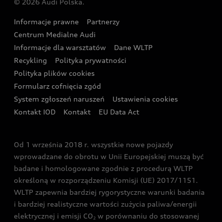
© 2026 Audi Polska.
Gwarancja
Wyszukaj najbliższego Partnera Audi
Audi Sport Festiwal
Eksperci elektromobilności Audi
Informacje prawne
Partnerzy
Akcje serwisowe Audi
Oferta dla przedsiębiorców
Audi i Muzeum Sztuki Nowoczesnej w Warszawie
Centrum Medialne Audi
Zasięg
Katalog online akcesoriów
Oferta dla klientów prywatnych
Informacje dla warsztatów
Dane WLTP
Audi driving experience
Ładowanie
Recykling
Polityka prywatności
Kalkulator rat
Audi quattro Cup
Polityka plików cookies
Formularz cofnięcia zgód
Ubezpieczenie
Audi i Puchar Świata w Skokach Narciarskich w
System zgłoszeń naruszeń
Ustawienia cookies
Zakopanem
Świat Audi RS
Kontakt IOD
Kontakt
EU Data Act
Audi driving experience
Od 1 września 2018 r. wszystkie nowe pojazdy
Audi exclusive
wprowadzane do obrotu w Unii Europejskiej muszą być
badane i homologowane zgodnie z procedurą WLTP
określoną w rozporządzeniu Komisji (UE) 2017/1151.
WLTP zapewnia bardziej rygorystyczne warunki badania
i bardziej realistyczne wartości zużycia paliwa/energii
elektrycznej i emisji CO
w porównaniu do stosowanej
2