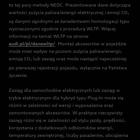
to tej pory metody NEDC. Prezentowane dane dotyczące
wartości zużycia paliwa/energii elektrycznej i emisji CO
2
są danymi zgodnymi ze świadectwem homologacji typu
wyznaczonymi zgodnie z procedurą WLTP. Więcej
informacji na temat WLTP na stronie
audi.pl/pl/danewltp/
. Montaż akcesoriów w pojeździe
może mieć wpływ na poziom zużycia paliwa/energii,
emisję CO
lub zasięg oraz może nastąpić najwcześniej
2
po pierwszej rejestracji pojazdu, wyłącznie na Państwa
życzenie.
Zasięg dla samochodów elektrycznych lub zasięg w
trybie elektrycznym dla hybryd typu Plug-In może się
różnić w zależności od wersji i wyposażenia oraz
zamontowanych akcesoriów. W praktyce rzeczywisty
zasięg różni się w zależności od stylu jazdy, prędkości,
korzystania z dodatkowych odbiorników energii,
temperatury zewnętrznej, liczby pasażerów, obciążenia