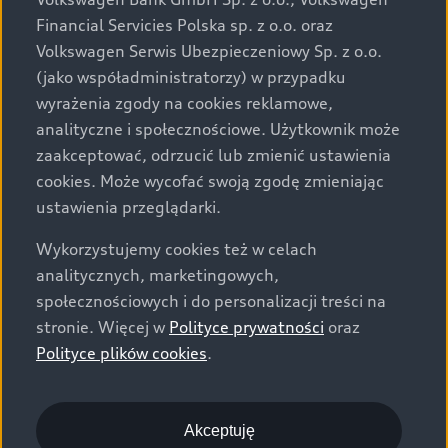
za dopłatą. Wiążące ustalenie ceny, wyposażenia i
Financial Servicies Polska sp. z o.o. oraz
specyfikacji pojazdu następują w umowie sprzedaży, a
Volkswagen Serwis Ubezpieczeniowy Sp. z o.o.
określenie parametrów technicznych zawiera
(jako współadministratorzy) w przypadku
świadectwo homologacji typu pojazdu. Zastrzegamy
wyrażenia zgody na cookies reklamowe,
sobie prawo do zmian i pomyłek. Wszelkie informacje
analityczne i społecznościowe. Użytkownik może
prezentowane na stronie są aktualne na dzień ich
zaakceptować, odrzucić lub zmienić ustawienia
zamieszczania. W celu uzyskania najnowszych
cookies. Może wycofać swoją zgodę zmieniając
informacji prosimy kontaktować się z Partnerem Marki
ustawienia przeglądarki.
Audi.
Wykorzystujemy cookies też w celach
Wszystkie produkowane obecnie samochody marki Audi
analitycznych, marketingowych,
są wykonywane z materiałów spełniających pod
społecznościowych i do personalizacji treści na
względem możliwości odzysku i recyklingu wymagania
stronie. Więcej w
Polityce prywatności
oraz
określone w normie ISO 22628 i są zgodne z
Polityce plików cookies
.
europejskimi świadectwami homologacji wydanymi wg
dyrektywy 2005/64/WE. Volkswagen Group Polska sp. z
o.o. podlega obowiązkowi zapewnienia wszystkim
użytkownikom samochodów marki Volkswagen sieci
Akceptuję