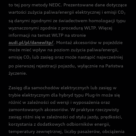
to tej pory metody NEDC. Prezentowane dane dotyczące
wartości zużycia paliwa/energii elektrycznej i emisji CO
2
są danymi zgodnymi ze świadectwem homologacji typu
wyznaczonymi zgodnie z procedurą WLTP. Więcej
informacji na temat WLTP na stronie
audi.pl/pl/danewltp/
. Montaż akcesoriów w pojeździe
może mieć wpływ na poziom zużycia paliwa/energii,
emisję CO
lub zasięg oraz może nastąpić najwcześniej
2
po pierwszej rejestracji pojazdu, wyłącznie na Państwa
życzenie.
Zasięg dla samochodów elektrycznych lub zasięg w
trybie elektrycznym dla hybryd typu Plug-In może się
różnić w zależności od wersji i wyposażenia oraz
zamontowanych akcesoriów. W praktyce rzeczywisty
zasięg różni się w zależności od stylu jazdy, prędkości,
korzystania z dodatkowych odbiorników energii,
temperatury zewnętrznej, liczby pasażerów, obciążenia