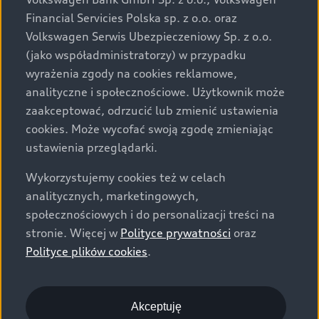
za dopłatą. Wiążące ustalenie ceny, wyposażenia i
Financial Servicies Polska sp. z o.o. oraz
specyfikacji pojazdu następują w umowie sprzedaży, a
Volkswagen Serwis Ubezpieczeniowy Sp. z o.o.
określenie parametrów technicznych zawiera
(jako współadministratorzy) w przypadku
świadectwo homologacji typu pojazdu. Zastrzegamy
wyrażenia zgody na cookies reklamowe,
sobie prawo do zmian i pomyłek. Wszelkie informacje
analityczne i społecznościowe. Użytkownik może
prezentowane na stronie są aktualne na dzień ich
zaakceptować, odrzucić lub zmienić ustawienia
zamieszczania. W celu uzyskania najnowszych
cookies. Może wycofać swoją zgodę zmieniając
informacji prosimy kontaktować się z Partnerem Marki
ustawienia przeglądarki.
Audi.
Wykorzystujemy cookies też w celach
Wszystkie produkowane obecnie samochody marki Audi
analitycznych, marketingowych,
są wykonywane z materiałów spełniających pod
społecznościowych i do personalizacji treści na
względem możliwości odzysku i recyklingu wymagania
stronie. Więcej w
Polityce prywatności
oraz
określone w normie ISO 22628 i są zgodne z
Polityce plików cookies
.
europejskimi świadectwami homologacji wydanymi wg
dyrektywy 2005/64/WE. Volkswagen Group Polska sp. z
o.o. podlega obowiązkowi zapewnienia wszystkim
użytkownikom samochodów marki Volkswagen sieci
Akceptuję