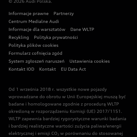
© 2026 Audi Polska.
Gwarancja
Wyszukaj najbliższego Partnera Audi
Audi Sport Festiwal
Eksperci elektromobilności Audi
Informacje prawne
Partnerzy
Akcje serwisowe Audi
Oferta dla przedsiębiorców
Audi i Muzeum Sztuki Nowoczesnej w Warszawie
Centrum Medialne Audi
Zasięg
Katalog online akcesoriów
Oferta dla klientów prywatnych
Informacje dla warsztatów
Dane WLTP
Audi driving experience
Ładowanie
Recykling
Polityka prywatności
Kalkulator rat
Audi quattro Cup
Polityka plików cookies
Formularz cofnięcia zgód
Ubezpieczenie
Audi i Puchar Świata w Skokach Narciarskich w
System zgłoszeń naruszeń
Ustawienia cookies
Zakopanem
Świat Audi RS
Kontakt IOD
Kontakt
EU Data Act
Audi driving experience
Od 1 września 2018 r. wszystkie nowe pojazdy
Audi exclusive
wprowadzane do obrotu w Unii Europejskiej muszą być
badane i homologowane zgodnie z procedurą WLTP
określoną w rozporządzeniu Komisji (UE) 2017/1151.
WLTP zapewnia bardziej rygorystyczne warunki badania
i bardziej realistyczne wartości zużycia paliwa/energii
elektrycznej i emisji CO
w porównaniu do stosowanej
2