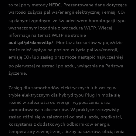
to tej pory metody NEDC. Prezentowane dane dotyczące
wartości zużycia paliwa/energii elektrycznej i emisji CO
2
są danymi zgodnymi ze świadectwem homologacji typu
wyznaczonymi zgodnie z procedurą WLTP. Więcej
informacji na temat WLTP na stronie
audi.pl/pl/danewltp/
. Montaż akcesoriów w pojeździe
może mieć wpływ na poziom zużycia paliwa/energii,
emisję CO
lub zasięg oraz może nastąpić najwcześniej
2
po pierwszej rejestracji pojazdu, wyłącznie na Państwa
życzenie.
Zasięg dla samochodów elektrycznych lub zasięg w
trybie elektrycznym dla hybryd typu Plug-In może się
różnić w zależności od wersji i wyposażenia oraz
zamontowanych akcesoriów. W praktyce rzeczywisty
zasięg różni się w zależności od stylu jazdy, prędkości,
korzystania z dodatkowych odbiorników energii,
temperatury zewnętrznej, liczby pasażerów, obciążenia