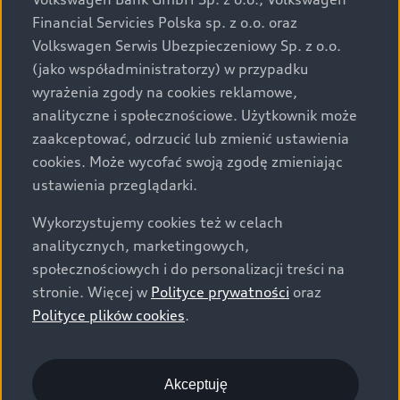
za dopłatą. Wiążące ustalenie ceny, wyposażenia i
Financial Servicies Polska sp. z o.o. oraz
specyfikacji pojazdu następują w umowie sprzedaży, a
Volkswagen Serwis Ubezpieczeniowy Sp. z o.o.
określenie parametrów technicznych zawiera
(jako współadministratorzy) w przypadku
świadectwo homologacji typu pojazdu. Zastrzegamy
wyrażenia zgody na cookies reklamowe,
sobie prawo do zmian i pomyłek. Wszelkie informacje
analityczne i społecznościowe. Użytkownik może
prezentowane na stronie są aktualne na dzień ich
zaakceptować, odrzucić lub zmienić ustawienia
zamieszczania. W celu uzyskania najnowszych
cookies. Może wycofać swoją zgodę zmieniając
informacji prosimy kontaktować się z Partnerem Marki
ustawienia przeglądarki.
Audi.
Wykorzystujemy cookies też w celach
Wszystkie produkowane obecnie samochody marki Audi
analitycznych, marketingowych,
są wykonywane z materiałów spełniających pod
społecznościowych i do personalizacji treści na
względem możliwości odzysku i recyklingu wymagania
stronie. Więcej w
Polityce prywatności
oraz
określone w normie ISO 22628 i są zgodne z
Polityce plików cookies
.
europejskimi świadectwami homologacji wydanymi wg
dyrektywy 2005/64/WE. Volkswagen Group Polska sp. z
o.o. podlega obowiązkowi zapewnienia wszystkim
użytkownikom samochodów marki Volkswagen sieci
Akceptuję