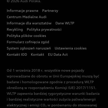
© 2026 Audi Polska.
Gwarancja
Wyszukaj najbliższego Partnera Audi
Audi Sport Festiwal
Eksperci elektromobilności Audi
Informacje prawne
Partnerzy
Akcje serwisowe Audi
Oferta dla przedsiębiorców
Audi i Muzeum Sztuki Nowoczesnej w Warszawie
Centrum Medialne Audi
Zasięg
Katalog online akcesoriów
Oferta dla klientów prywatnych
Informacje dla warsztatów
Dane WLTP
Audi driving experience
Ładowanie
Recykling
Polityka prywatności
Kalkulator rat
Audi quattro Cup
Polityka plików cookies
Formularz cofnięcia zgód
Ubezpieczenie
Audi i Puchar Świata w Skokach Narciarskich w
System zgłoszeń naruszeń
Ustawienia cookies
Zakopanem
Świat Audi RS
Kontakt IOD
Kontakt
EU Data Act
Audi driving experience
Od 1 września 2018 r. wszystkie nowe pojazdy
Audi exclusive
wprowadzane do obrotu w Unii Europejskiej muszą być
badane i homologowane zgodnie z procedurą WLTP
określoną w rozporządzeniu Komisji (UE) 2017/1151.
WLTP zapewnia bardziej rygorystyczne warunki badania
i bardziej realistyczne wartości zużycia paliwa/energii
elektrycznej i emisji CO
w porównaniu do stosowanej
2