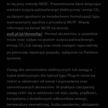
to tej pory metody NEDC. Prezentowane dane dotyczące
wartości zużycia paliwa/energii elektrycznej i emisji CO
2
są danymi zgodnymi ze świadectwem homologacji typu
wyznaczonymi zgodnie z procedurą WLTP. Więcej
informacji na temat WLTP na stronie
audi.pl/pl/danewltp/
. Montaż akcesoriów w pojeździe
może mieć wpływ na poziom zużycia paliwa/energii,
emisję CO
lub zasięg oraz może nastąpić najwcześniej
2
po pierwszej rejestracji pojazdu, wyłącznie na Państwa
życzenie.
Zasięg dla samochodów elektrycznych lub zasięg w
trybie elektrycznym dla hybryd typu Plug-In może się
różnić w zależności od wersji i wyposażenia oraz
zamontowanych akcesoriów. W praktyce rzeczywisty
zasięg różni się w zależności od stylu jazdy, prędkości,
korzystania z dodatkowych odbiorników energii,
temperatury zewnętrznej, liczby pasażerów, obciążenia