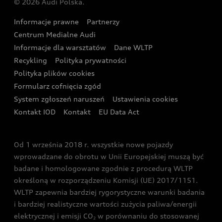
© 2026 Audi Polska.
Gwarancja
Wyszukaj najbliższego Partnera Audi
Audi Sport Festiwal
Eksperci elektromobilności Audi
Informacje prawne
Partnerzy
Akcje serwisowe Audi
Oferta dla przedsiębiorców
Audi i Muzeum Sztuki Nowoczesnej w Warszawie
Centrum Medialne Audi
Zasięg
Katalog online akcesoriów
Oferta dla klientów prywatnych
Informacje dla warsztatów
Dane WLTP
Audi driving experience
Ładowanie
Recykling
Polityka prywatności
Kalkulator rat
Audi quattro Cup
Polityka plików cookies
Formularz cofnięcia zgód
Ubezpieczenie
Audi i Puchar Świata w Skokach Narciarskich w
System zgłoszeń naruszeń
Ustawienia cookies
Zakopanem
Świat Audi RS
Kontakt IOD
Kontakt
EU Data Act
Audi driving experience
Od 1 września 2018 r. wszystkie nowe pojazdy
Audi exclusive
wprowadzane do obrotu w Unii Europejskiej muszą być
badane i homologowane zgodnie z procedurą WLTP
określoną w rozporządzeniu Komisji (UE) 2017/1151.
WLTP zapewnia bardziej rygorystyczne warunki badania
i bardziej realistyczne wartości zużycia paliwa/energii
elektrycznej i emisji CO
w porównaniu do stosowanej
2