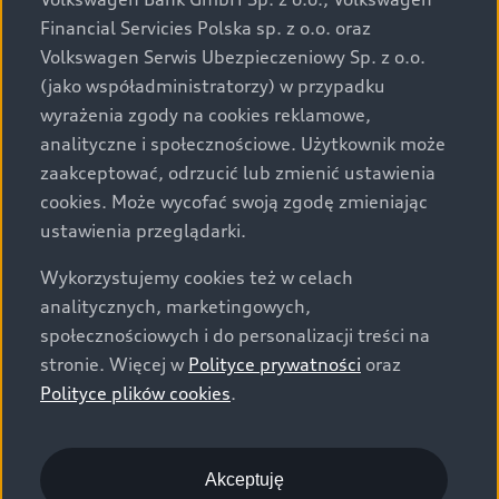
za dopłatą. Wiążące ustalenie ceny, wyposażenia i
Financial Servicies Polska sp. z o.o. oraz
specyfikacji pojazdu następują w umowie sprzedaży, a
Volkswagen Serwis Ubezpieczeniowy Sp. z o.o.
określenie parametrów technicznych zawiera
(jako współadministratorzy) w przypadku
świadectwo homologacji typu pojazdu. Zastrzegamy
wyrażenia zgody na cookies reklamowe,
sobie prawo do zmian i pomyłek. Wszelkie informacje
analityczne i społecznościowe. Użytkownik może
prezentowane na stronie są aktualne na dzień ich
zaakceptować, odrzucić lub zmienić ustawienia
zamieszczania. W celu uzyskania najnowszych
cookies. Może wycofać swoją zgodę zmieniając
informacji prosimy kontaktować się z Partnerem Marki
ustawienia przeglądarki.
Audi.
Wykorzystujemy cookies też w celach
Wszystkie produkowane obecnie samochody marki Audi
analitycznych, marketingowych,
są wykonywane z materiałów spełniających pod
społecznościowych i do personalizacji treści na
względem możliwości odzysku i recyklingu wymagania
stronie. Więcej w
Polityce prywatności
oraz
określone w normie ISO 22628 i są zgodne z
Polityce plików cookies
.
europejskimi świadectwami homologacji wydanymi wg
dyrektywy 2005/64/WE. Volkswagen Group Polska sp. z
o.o. podlega obowiązkowi zapewnienia wszystkim
użytkownikom samochodów marki Volkswagen sieci
Akceptuję