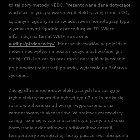
to tej pory metody NEDC. Prezentowane dane dotyczące
wartości zużycia paliwa/energii elektrycznej i emisji CO
2
są danymi zgodnymi ze świadectwem homologacji typu
wyznaczonymi zgodnie z procedurą WLTP. Więcej
informacji na temat WLTP na stronie
audi.pl/pl/danewltp/
. Montaż akcesoriów w pojeździe
może mieć wpływ na poziom zużycia paliwa/energii,
emisję CO
lub zasięg oraz może nastąpić najwcześniej
2
po pierwszej rejestracji pojazdu, wyłącznie na Państwa
życzenie.
Zasięg dla samochodów elektrycznych lub zasięg w
trybie elektrycznym dla hybryd typu Plug-In może się
różnić w zależności od wersji i wyposażenia oraz
zamontowanych akcesoriów. W praktyce rzeczywisty
zasięg różni się w zależności od stylu jazdy, prędkości,
korzystania z dodatkowych odbiorników energii,
temperatury zewnętrznej, liczby pasażerów, obciążenia