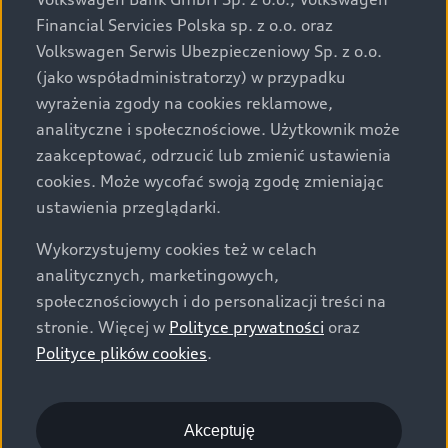
za dopłatą. Wiążące ustalenie ceny, wyposażenia i
Financial Servicies Polska sp. z o.o. oraz
specyfikacji pojazdu następują w umowie sprzedaży, a
Volkswagen Serwis Ubezpieczeniowy Sp. z o.o.
określenie parametrów technicznych zawiera
(jako współadministratorzy) w przypadku
świadectwo homologacji typu pojazdu. Zastrzegamy
wyrażenia zgody na cookies reklamowe,
sobie prawo do zmian i pomyłek. Wszelkie informacje
analityczne i społecznościowe. Użytkownik może
prezentowane na stronie są aktualne na dzień ich
zaakceptować, odrzucić lub zmienić ustawienia
zamieszczania. W celu uzyskania najnowszych
cookies. Może wycofać swoją zgodę zmieniając
informacji prosimy kontaktować się z Partnerem Marki
ustawienia przeglądarki.
Audi.
Wykorzystujemy cookies też w celach
Wszystkie produkowane obecnie samochody marki Audi
analitycznych, marketingowych,
są wykonywane z materiałów spełniających pod
społecznościowych i do personalizacji treści na
względem możliwości odzysku i recyklingu wymagania
stronie. Więcej w
Polityce prywatności
oraz
określone w normie ISO 22628 i są zgodne z
Polityce plików cookies
.
europejskimi świadectwami homologacji wydanymi wg
dyrektywy 2005/64/WE. Volkswagen Group Polska sp. z
o.o. podlega obowiązkowi zapewnienia wszystkim
użytkownikom samochodów marki Volkswagen sieci
Akceptuję