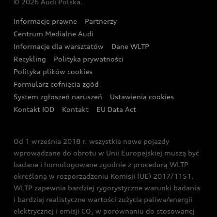
© 2026 Audi Polska.
Gwarancja
Wyszukaj najbliższego Partnera Audi
Audi Sport Festiwal
Eksperci elektromobilności Audi
Informacje prawne
Partnerzy
Akcje serwisowe Audi
Oferta dla przedsiębiorców
Audi i Muzeum Sztuki Nowoczesnej w Warszawie
Centrum Medialne Audi
Zasięg
Katalog online akcesoriów
Oferta dla klientów prywatnych
Informacje dla warsztatów
Dane WLTP
Audi driving experience
Ładowanie
Recykling
Polityka prywatności
Kalkulator rat
Audi quattro Cup
Polityka plików cookies
Formularz cofnięcia zgód
Ubezpieczenie
Audi i Puchar Świata w Skokach Narciarskich w
System zgłoszeń naruszeń
Ustawienia cookies
Zakopanem
Świat Audi RS
Kontakt IOD
Kontakt
EU Data Act
Audi driving experience
Od 1 września 2018 r. wszystkie nowe pojazdy
Audi exclusive
wprowadzane do obrotu w Unii Europejskiej muszą być
badane i homologowane zgodnie z procedurą WLTP
określoną w rozporządzeniu Komisji (UE) 2017/1151.
WLTP zapewnia bardziej rygorystyczne warunki badania
i bardziej realistyczne wartości zużycia paliwa/energii
elektrycznej i emisji CO
w porównaniu do stosowanej
2