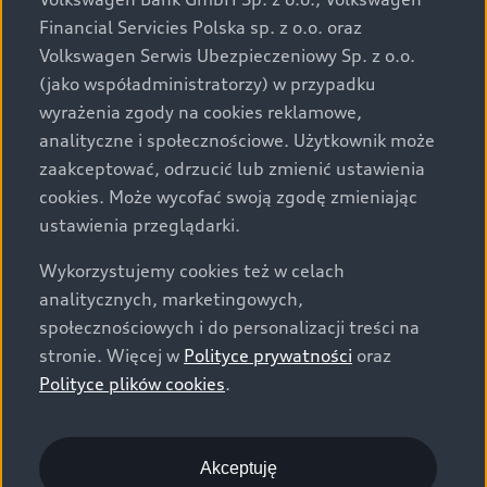
za dopłatą. Wiążące ustalenie ceny, wyposażenia i
Financial Servicies Polska sp. z o.o. oraz
specyfikacji pojazdu następują w umowie sprzedaży, a
Volkswagen Serwis Ubezpieczeniowy Sp. z o.o.
określenie parametrów technicznych zawiera
(jako współadministratorzy) w przypadku
świadectwo homologacji typu pojazdu. Zastrzegamy
wyrażenia zgody na cookies reklamowe,
sobie prawo do zmian i pomyłek. Wszelkie informacje
analityczne i społecznościowe. Użytkownik może
prezentowane na stronie są aktualne na dzień ich
zaakceptować, odrzucić lub zmienić ustawienia
zamieszczania. W celu uzyskania najnowszych
cookies. Może wycofać swoją zgodę zmieniając
informacji prosimy kontaktować się z Partnerem Marki
ustawienia przeglądarki.
Audi.
Wykorzystujemy cookies też w celach
Wszystkie produkowane obecnie samochody marki Audi
analitycznych, marketingowych,
są wykonywane z materiałów spełniających pod
społecznościowych i do personalizacji treści na
względem możliwości odzysku i recyklingu wymagania
stronie. Więcej w
Polityce prywatności
oraz
określone w normie ISO 22628 i są zgodne z
Polityce plików cookies
.
europejskimi świadectwami homologacji wydanymi wg
dyrektywy 2005/64/WE. Volkswagen Group Polska sp. z
o.o. podlega obowiązkowi zapewnienia wszystkim
użytkownikom samochodów marki Volkswagen sieci
Akceptuję