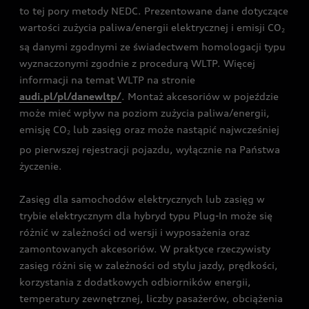
to tej pory metody NEDC. Prezentowane dane dotyczące
wartości zużycia paliwa/energii elektrycznej i emisji CO
2
są danymi zgodnymi ze świadectwem homologacji typu
wyznaczonymi zgodnie z procedurą WLTP. Więcej
informacji na temat WLTP na stronie
audi.pl/pl/danewltp/
. Montaż akcesoriów w pojeździe
może mieć wpływ na poziom zużycia paliwa/energii,
emisję CO
lub zasięg oraz może nastąpić najwcześniej
2
po pierwszej rejestracji pojazdu, wyłącznie na Państwa
życzenie.
Zasięg dla samochodów elektrycznych lub zasięg w
trybie elektrycznym dla hybryd typu Plug-In może się
różnić w zależności od wersji i wyposażenia oraz
zamontowanych akcesoriów. W praktyce rzeczywisty
zasięg różni się w zależności od stylu jazdy, prędkości,
korzystania z dodatkowych odbiorników energii,
temperatury zewnętrznej, liczby pasażerów, obciążenia