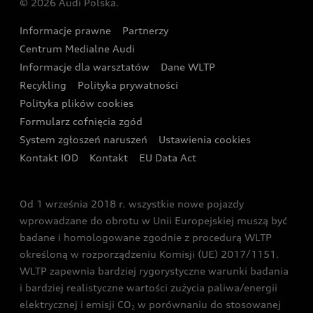
© 2026 Audi Polska.
Gwarancja
Wyszukaj najbliższego Partnera Audi
Audi Sport Festiwal
Eksperci elektromobilności Audi
Informacje prawne
Partnerzy
Akcje serwisowe Audi
Oferta dla przedsiębiorców
Audi i Muzeum Sztuki Nowoczesnej w Warszawie
Centrum Medialne Audi
Zasięg
Katalog online akcesoriów
Oferta dla klientów prywatnych
Informacje dla warsztatów
Dane WLTP
Audi driving experience
Ładowanie
Recykling
Polityka prywatności
Kalkulator rat
Audi quattro Cup
Polityka plików cookies
Formularz cofnięcia zgód
Ubezpieczenie
Audi i Puchar Świata w Skokach Narciarskich w
System zgłoszeń naruszeń
Ustawienia cookies
Zakopanem
Świat Audi RS
Kontakt IOD
Kontakt
EU Data Act
Audi driving experience
Od 1 września 2018 r. wszystkie nowe pojazdy
Audi exclusive
wprowadzane do obrotu w Unii Europejskiej muszą być
badane i homologowane zgodnie z procedurą WLTP
określoną w rozporządzeniu Komisji (UE) 2017/1151.
WLTP zapewnia bardziej rygorystyczne warunki badania
i bardziej realistyczne wartości zużycia paliwa/energii
elektrycznej i emisji CO
w porównaniu do stosowanej
2