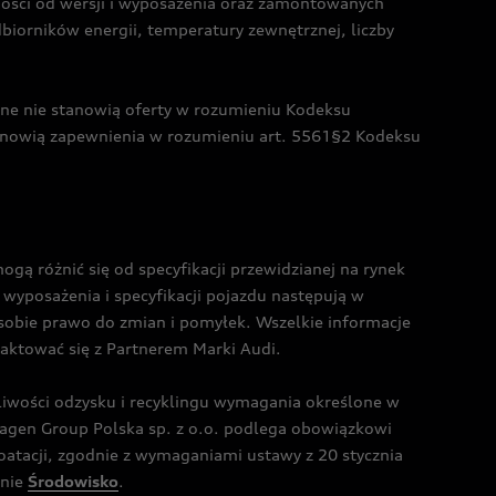
żności od wersji i wyposażenia oraz zamontowanych
dbiorników energii, temperatury zewnętrznej, liczby
czne nie stanowią oferty w rozumieniu Kodeksu
tanowią zapewnienia w rozumieniu art. 5561§2 Kodeksu
 różnić się od specyfikacji przewidzianej na rynek
wyposażenia i specyfikacji pojazdu następują w
sobie prawo do zmian i pomyłek. Wszelkie informacje
taktować się z Partnerem Marki Audi.
wości odzysku i recyklingu wymagania określone w
gen Group Polska sp. z o.o. podlega obowiązkowi
tacji, zgodnie z wymaganiami ustawy z 20 stycznia
onie
Środowisko
.