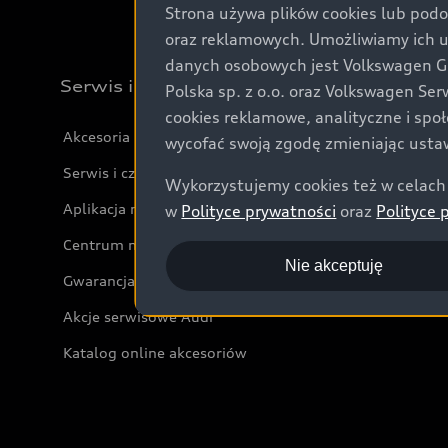
Strona używa plików cookies lub podo
oraz reklamowych. Umożliwiamy ich 
danych osobowych jest Volkswagen Gro
Serwis i akcesoria
Polska sp. z o.o. oraz Volkswagen Se
cookies reklamowe, analityczne i spo
Akcesoria
wycofać swoją zgodę zmieniając ustaw
Serwis i części
Wykorzystujemy cookies też w celach 
Aplikacja myAudi i usługi cyfrowe
w
Polityce prywatności
oraz
Polityce 
Centrum napraw powypadkowych
Nie akceptuję
Gwarancja
Akcje serwisowe Audi
Katalog online akcesoriów