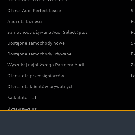
Oferta Audi Perfect Lease
S
Audi dla biznesu
P
Samochody używane Audi Select :plus
P
Dostępne samochody nowe
S
Dostępne samochody używane
E
Wyszukaj najbliższego Partnera Audi
Z
Oferta dla przedsiębiorców
Ł
Oferta dla klientów prywatnych
Kalkulator rat
Ubezpieczenie
Świat Audi RS
Audi driving experience