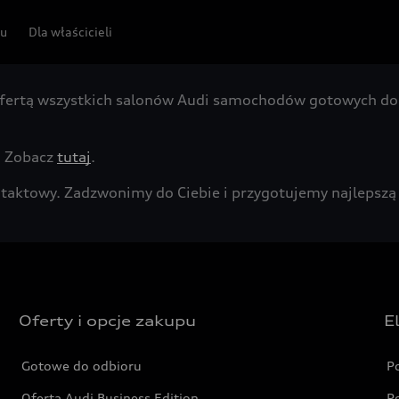
pu
Dla właścicieli
fertą wszystkich salonów Audi samochodów gotowych do 
. Zobacz
tutaj
.
kontaktowy. Zadzwonimy do Ciebie i przygotujemy najleps
Oferty i opcje zakupu
E
Gotowe do odbioru
P
Oferta Audi Business Edition
P