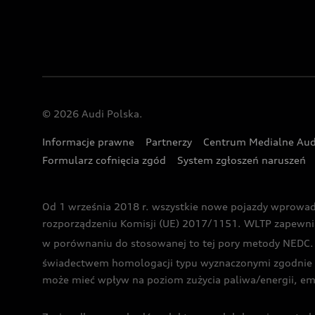
© 2026 Audi Polska.
Informacje prawne
Partnerzy
Centrum Medialne Aud
Formularz cofnięcia zgód
System zgłoszeń naruszeń
Od 1 września 2018 r. wszystkie nowe pojazdy wprowa
rozporządzeniu Komisji (UE) 2017/1151. WLTP zapewnia ba
w porównaniu do stosowanej to tej pory metody NEDC. P
świadectwem homologacji typu wyznaczonymi zgodnie z
może mieć wpływ na poziom zużycia paliwa/energii, em