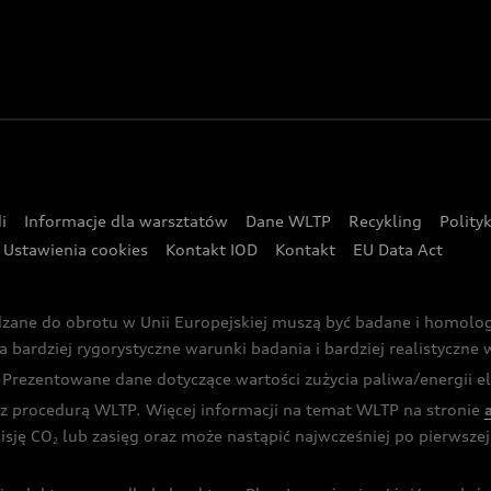
i
Informacje dla warsztatów
Dane WLTP
Recykling
Polity
Ustawienia cookies
Kontakt IOD
Kontakt
EU Data Act
dzane do obrotu w Unii Europejskiej muszą być badane i homol
rdziej rygorystyczne warunki badania i bardziej realistyczne wa
rezentowane dane dotyczące wartości zużycia paliwa/energii ele
 procedurą WLTP. Więcej informacji na temat WLTP na stronie
isję CO
lub zasięg oraz może nastąpić najwcześniej po pierwszej 
2