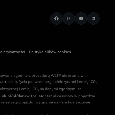
ka prywatności
Polityka plików cookies
ogowane zgodnie z procedurą WLTP określoną w
rtości zużycia paliwa/energii elektrycznej i emisji CO
2
ktrycznej i emisji CO
są danymi zgodnymi ze
2
audi.pl/pl/danewltp/
. Montaż akcesoriów w pojeździe
rejestracji pojazdu, wyłącznie na Państwa życzenie.