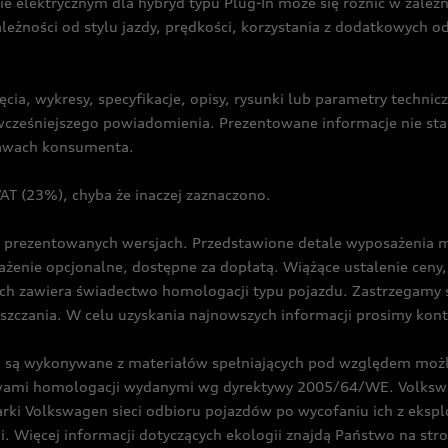
ie elektrycznym dla hybryd typu Plug-In może się różnić w zale
ależności od stylu jazdy, prędkości, korzystania z dodatkowych o
cia, wykresy, specyfikacje, opisy, rysunki lub parametry techni
z wcześniejszego powiadomienia. Prezentowane informacje nie s
prawach konsumenta.
T (23%), chyba że inaczej zaznaczono.
prezentowanych wersjach. Przedstawione detale wyposażenia mogą
żenie opcjonalne, dostępne za dopłatą. Wiążące ustalenie ceny, 
ch zawiera świadectwo homologacji typu pojazdu. Zastrzegamy 
eszczania. W celu uzyskania najnowszych informacji prosimy kon
są wykonywane z materiałów spełniających pod względem możli
twami homologacji wydanymi wg dyrektywy 2005/64/WE. Volkswa
Volkswagen sieci odbioru pojazdów po wycofaniu ich z eksploa
i. Więcej informacji dotyczących ekologii znajdą Państwo na str