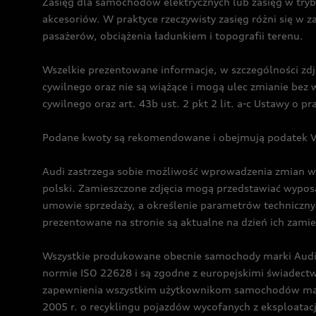
Zasięg dla samochodów elektrycznych lub zasięg w tryb
akcesoriów. W praktyce rzeczywisty zasięg różni się w z
pasażerów, obciążenia ładunkiem i topografii terenu.
Wszelkie prezentowane informacje, w szczególności zdję
cywilnego oraz nie są wiążące i mogą ulec zmianie be
cywilnego oraz art. 43b ust. 2 pkt 2 lit. a-c Ustawy o 
Podane kwoty są rekomendowane i obejmują podatek VA
Audi zastrzega sobie możliwość wprowadzenia zmian w 
polski. Zamieszczone zdjęcia mogą przedstawiać wyposa
umowie sprzedaży, a określenie parametrów techniczny
prezentowane na stronie są aktualne na dzień ich zami
Wszystkie produkowane obecnie samochody marki Audi 
normie ISO 22628 i są zgodne z europejskimi świadec
zapewnienia wszystkim użytkownikom samochodów marki 
2005 r. o recyklingu pojazdów wycofanych z eksploatacj