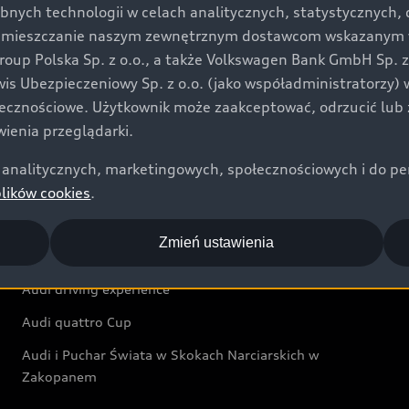
bnych technologii w celach analitycznych, statystycznych,
Audi exclusive
umieszczanie naszym zewnętrznym dostawcom wskazanym w 
up Polska Sp. z o.o., a także Volkswagen Bank GmbH Sp. z o
Świat Audi
rwis Ubezpieczeniowy Sp. z o.o. (jako współadministratorzy
łecznościowe. Użytkownik może zaakceptować, odrzucić lub 
Aktualności i historie postępu
ienia przeglądarki.
Audi Revolut F1® Team
analitycznych, marketingowych, społecznościowych i do perso
Audi Nuvolari
plików cookies
.
Audi Sport Festiwal
Zmień ustawienia
Audi i Muzeum Sztuki Nowoczesnej w Warszawie
Audi driving experience
Audi quattro Cup
Audi i Puchar Świata w Skokach Narciarskich w
Zakopanem