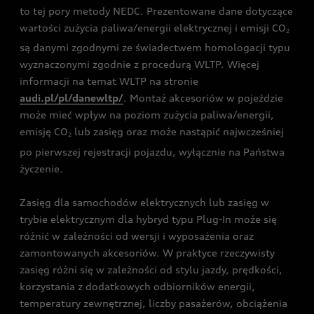
to tej pory metody NEDC. Prezentowane dane dotyczące
wartości zużycia paliwa/energii elektrycznej i emisji CO
2
są danymi zgodnymi ze świadectwem homologacji typu
wyznaczonymi zgodnie z procedurą WLTP. Więcej
informacji na temat WLTP na stronie
audi.pl/pl/danewltp/
. Montaż akcesoriów w pojeździe
może mieć wpływ na poziom zużycia paliwa/energii,
emisję CO
lub zasięg oraz może nastąpić najwcześniej
2
po pierwszej rejestracji pojazdu, wyłącznie na Państwa
życzenie.
Zasięg dla samochodów elektrycznych lub zasięg w
trybie elektrycznym dla hybryd typu Plug-In może się
różnić w zależności od wersji i wyposażenia oraz
zamontowanych akcesoriów. W praktyce rzeczywisty
zasięg różni się w zależności od stylu jazdy, prędkości,
korzystania z dodatkowych odbiorników energii,
temperatury zewnętrznej, liczby pasażerów, obciążenia