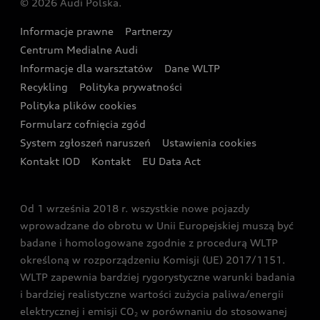
© 2026 Audi Polska.
Gwarancja
Wyszukaj najbliższego Partnera Audi
Audi Sport Festiwal
Eksperci elektromobilności Audi
Informacje prawne
Partnerzy
Akcje serwisowe Audi
Oferta dla przedsiębiorców
Audi i Muzeum Sztuki Nowoczesnej w Warszawie
Centrum Medialne Audi
Zasięg
Katalog online akcesoriów
Oferta dla klientów prywatnych
Informacje dla warsztatów
Dane WLTP
Audi driving experience
Ładowanie
Recykling
Polityka prywatności
Kalkulator rat
Audi quattro Cup
Polityka plików cookies
Formularz cofnięcia zgód
Ubezpieczenie
Audi i Puchar Świata w Skokach Narciarskich w
System zgłoszeń naruszeń
Ustawienia cookies
Zakopanem
Świat Audi RS
Kontakt IOD
Kontakt
EU Data Act
Audi driving experience
Od 1 września 2018 r. wszystkie nowe pojazdy
Audi exclusive
wprowadzane do obrotu w Unii Europejskiej muszą być
badane i homologowane zgodnie z procedurą WLTP
określoną w rozporządzeniu Komisji (UE) 2017/1151.
WLTP zapewnia bardziej rygorystyczne warunki badania
i bardziej realistyczne wartości zużycia paliwa/energii
elektrycznej i emisji CO
w porównaniu do stosowanej
2