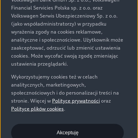
za dopłatą. Wiążące ustalenie ceny, wyposażenia i
Financial Servicies Polska sp. z o.o. oraz
specyfikacji pojazdu następują w umowie sprzedaży, a
Volkswagen Serwis Ubezpieczeniowy Sp. z o.o.
określenie parametrów technicznych zawiera
(jako współadministratorzy) w przypadku
świadectwo homologacji typu pojazdu. Zastrzegamy
wyrażenia zgody na cookies reklamowe,
sobie prawo do zmian i pomyłek. Wszelkie informacje
analityczne i społecznościowe. Użytkownik może
prezentowane na stronie są aktualne na dzień ich
zaakceptować, odrzucić lub zmienić ustawienia
zamieszczania. W celu uzyskania najnowszych
cookies. Może wycofać swoją zgodę zmieniając
informacji prosimy kontaktować się z Partnerem Marki
ustawienia przeglądarki.
Audi.
Wykorzystujemy cookies też w celach
Wszystkie produkowane obecnie samochody marki Audi
analitycznych, marketingowych,
są wykonywane z materiałów spełniających pod
społecznościowych i do personalizacji treści na
względem możliwości odzysku i recyklingu wymagania
stronie. Więcej w
Polityce prywatności
oraz
określone w normie ISO 22628 i są zgodne z
Polityce plików cookies
.
europejskimi świadectwami homologacji wydanymi wg
dyrektywy 2005/64/WE. Volkswagen Group Polska sp. z
o.o. podlega obowiązkowi zapewnienia wszystkim
użytkownikom samochodów marki Volkswagen sieci
Akceptuję