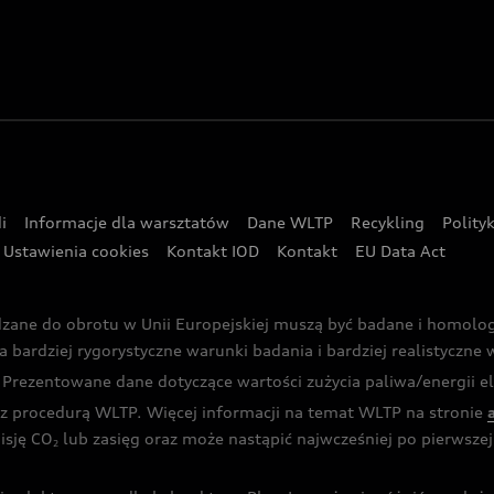
i
Informacje dla warsztatów
Dane WLTP
Recykling
Polity
Ustawienia cookies
Kontakt IOD
Kontakt
EU Data Act
dzane do obrotu w Unii Europejskiej muszą być badane i homol
rdziej rygorystyczne warunki badania i bardziej realistyczne wa
rezentowane dane dotyczące wartości zużycia paliwa/energii ele
 procedurą WLTP. Więcej informacji na temat WLTP na stronie
isję CO
lub zasięg oraz może nastąpić najwcześniej po pierwszej 
2