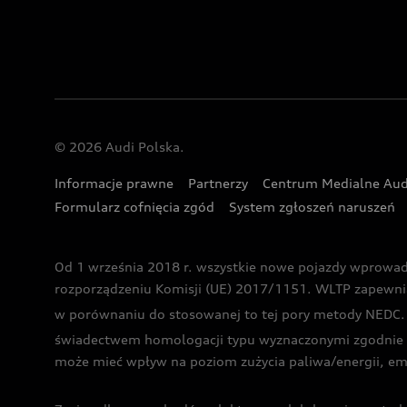
© 2026 Audi Polska.
Informacje prawne
Partnerzy
Centrum Medialne Aud
Formularz cofnięcia zgód
System zgłoszeń naruszeń
Od 1 września 2018 r. wszystkie nowe pojazdy wprowa
rozporządzeniu Komisji (UE) 2017/1151. WLTP zapewnia ba
w porównaniu do stosowanej to tej pory metody NEDC. P
świadectwem homologacji typu wyznaczonymi zgodnie z
może mieć wpływ na poziom zużycia paliwa/energii, em