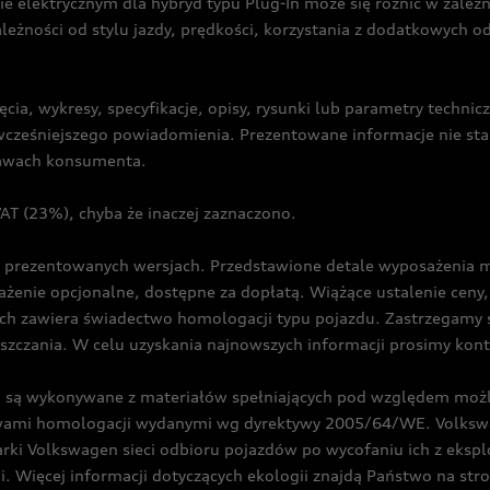
ie elektrycznym dla hybryd typu Plug-In może się różnić w zale
ależności od stylu jazdy, prędkości, korzystania z dodatkowych o
cia, wykresy, specyfikacje, opisy, rysunki lub parametry techni
z wcześniejszego powiadomienia. Prezentowane informacje nie s
prawach konsumenta.
T (23%), chyba że inaczej zaznaczono.
prezentowanych wersjach. Przedstawione detale wyposażenia mogą
żenie opcjonalne, dostępne za dopłatą. Wiążące ustalenie ceny, 
ch zawiera świadectwo homologacji typu pojazdu. Zastrzegamy 
eszczania. W celu uzyskania najnowszych informacji prosimy kon
są wykonywane z materiałów spełniających pod względem możli
twami homologacji wydanymi wg dyrektywy 2005/64/WE. Volkswa
Volkswagen sieci odbioru pojazdów po wycofaniu ich z eksploa
i. Więcej informacji dotyczących ekologii znajdą Państwo na str