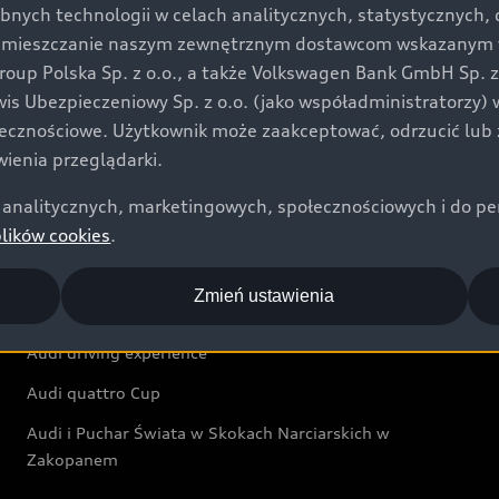
bnych technologii w celach analitycznych, statystycznych,
Audi exclusive
umieszczanie naszym zewnętrznym dostawcom wskazanym w 
up Polska Sp. z o.o., a także Volkswagen Bank GmbH Sp. z o
Świat Audi
rwis Ubezpieczeniowy Sp. z o.o. (jako współadministratorzy
łecznościowe. Użytkownik może zaakceptować, odrzucić lub 
Aktualności i historie postępu
ienia przeglądarki.
Audi Revolut F1® Team
analitycznych, marketingowych, społecznościowych i do perso
Audi Nuvolari
plików cookies
.
Audi Sport Festiwal
Zmień ustawienia
Audi i Muzeum Sztuki Nowoczesnej w Warszawie
Audi driving experience
Audi quattro Cup
Audi i Puchar Świata w Skokach Narciarskich w
Zakopanem