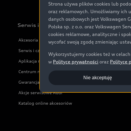
Strona używa plików cookies lub podo
oraz reklamowych. Umożliwiamy ich 
danych osobowych jest Volkswagen Gro
Serwis i akcesoria
Polska sp. z o.o. oraz Volkswagen Se
cookies reklamowe, analityczne i spo
Akcesoria
wycofać swoją zgodę zmieniając ustaw
Serwis i części
Wykorzystujemy cookies też w celach 
Aplikacja myAudi i usługi cyfrowe
w
Polityce prywatności
oraz
Polityce 
Centrum napraw powypadkowych
Nie akceptuję
Gwarancja
Akcje serwisowe Audi
Katalog online akcesoriów