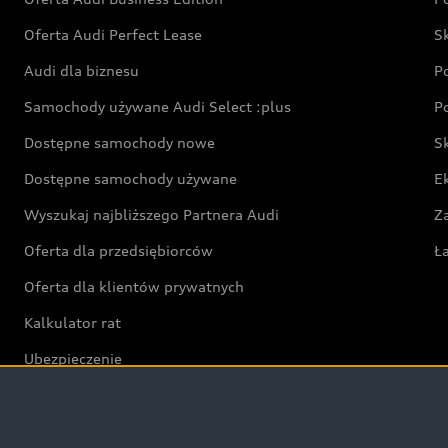
Oferta Audi Perfect Lease
S
Audi dla biznesu
P
Samochody używane Audi Select :plus
P
Dostępne samochody nowe
S
Dostępne samochody używane
E
Wyszukaj najbliższego Partnera Audi
Z
Oferta dla przedsiębiorców
Ł
Oferta dla klientów prywatnych
Kalkulator rat
Ubezpieczenie
Świat Audi RS
Audi driving experience