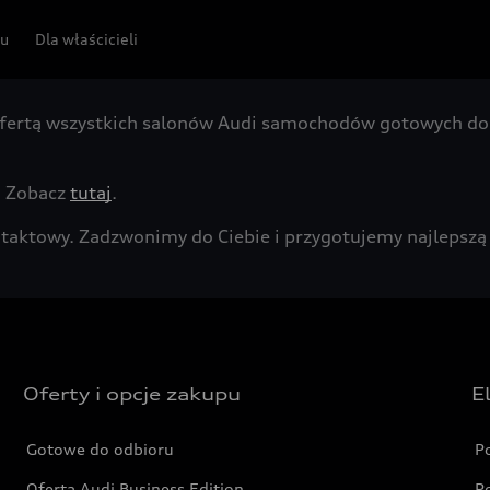
pu
Dla właścicieli
fertą wszystkich salonów Audi samochodów gotowych do 
. Zobacz
tutaj
.
kontaktowy. Zadzwonimy do Ciebie i przygotujemy najleps
Oferty i opcje zakupu
E
Gotowe do odbioru
P
Oferta Audi Business Edition
P