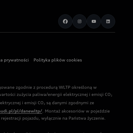
ka prywatności
Polityka plików cookies
ogowane zgodnie z procedurą WLTP określoną w
rtości zużycia paliwa/energii elektrycznej i emisji CO
2
ktrycznej i emisji CO
są danymi zgodnymi ze
2
audi.pl/pl/danewltp/
. Montaż akcesoriów w pojeździe
rejestracji pojazdu, wyłącznie na Państwa życzenie.