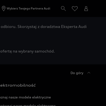
Wybierz Twojego Partnera Audi
odbioru. Skorzystaj z doradztwa Eksperta Audi
zą ofertę na wybrany samochód.
Do góry
lektromobilność
oznaj nasze modele elektryczne
orównaj nasze modele elektryczne