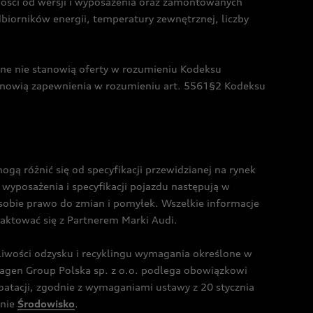
żności od wersji i wyposażenia oraz zamontowanych
dbiorników energii, temperatury zewnętrznej, liczby
czne nie stanowią oferty w rozumieniu Kodeksu
tanowią zapewnienia w rozumieniu art. 5561§2 Kodeksu
 różnić się od specyfikacji przewidzianej na rynek
wyposażenia i specyfikacji pojazdu następują w
sobie prawo do zmian i pomyłek. Wszelkie informacje
taktować się z Partnerem Marki Audi.
wości odzysku i recyklingu wymagania określone w
gen Group Polska sp. z o.o. podlega obowiązkowi
tacji, zgodnie z wymaganiami ustawy z 20 stycznia
onie
Środowisko
.