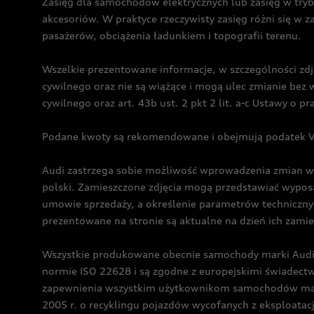
Zasięg dla samochodów elektrycznych lub zasięg w tryb
akcesoriów. W praktyce rzeczywisty zasięg różni się w z
pasażerów, obciążenia ładunkiem i topografii terenu.
Wszelkie prezentowane informacje, w szczególności zdję
cywilnego oraz nie są wiążące i mogą ulec zmianie be
cywilnego oraz art. 43b ust. 2 pkt 2 lit. a-c Ustawy o 
Podane kwoty są rekomendowane i obejmują podatek VA
Audi zastrzega sobie możliwość wprowadzenia zmian w 
polski. Zamieszczone zdjęcia mogą przedstawiać wyposa
umowie sprzedaży, a określenie parametrów techniczny
prezentowane na stronie są aktualne na dzień ich zami
Wszystkie produkowane obecnie samochody marki Audi 
normie ISO 22628 i są zgodne z europejskimi świadec
zapewnienia wszystkim użytkownikom samochodów marki 
2005 r. o recyklingu pojazdów wycofanych z eksploatacj