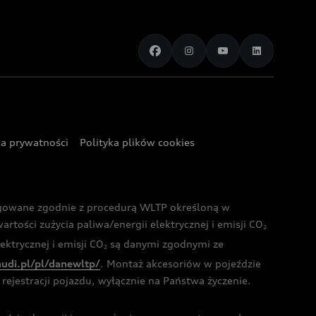
ka prywatności
Polityka plików cookies
ogowane zgodnie z procedurą WLTP określoną w
rtości zużycia paliwa/energii elektrycznej i emisji CO
2
ktrycznej i emisji CO
są danymi zgodnymi ze
2
audi.pl/pl/danewltp/
. Montaż akcesoriów w pojeździe
rejestracji pojazdu, wyłącznie na Państwa życzenie.