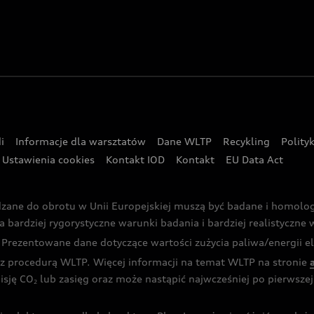
i
Informacje dla warsztatów
Dane WLTP
Recykling
Polity
Ustawienia cookies
Kontakt IOD
Kontakt
EU Data Act
dzane do obrotu w Unii Europejskiej muszą być badane i homol
rdziej rygorystyczne warunki badania i bardziej realistyczne wa
rezentowane dane dotyczące wartości zużycia paliwa/energii ele
 procedurą WLTP. Więcej informacji na temat WLTP na stronie
isję CO
lub zasięg oraz może nastąpić najwcześniej po pierwszej 
2