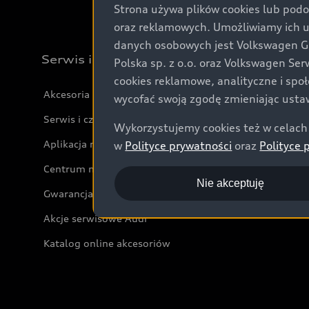
Strona używa plików cookies lub podo
oraz reklamowych. Umożliwiamy ich 
danych osobowych jest Volkswagen Gro
Serwis i akcesoria
Polska sp. z o.o. oraz Volkswagen Se
cookies reklamowe, analityczne i spo
Akcesoria
wycofać swoją zgodę zmieniając ustaw
Serwis i części
Wykorzystujemy cookies też w celach 
Aplikacja myAudi i usługi cyfrowe
w
Polityce prywatności
oraz
Polityce 
Centrum napraw powypadkowych
Nie akceptuję
Gwarancja
Akcje serwisowe Audi
Katalog online akcesoriów