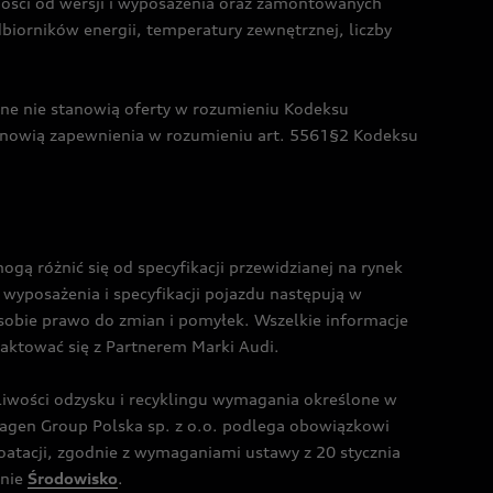
żności od wersji i wyposażenia oraz zamontowanych
dbiorników energii, temperatury zewnętrznej, liczby
czne nie stanowią oferty w rozumieniu Kodeksu
tanowią zapewnienia w rozumieniu art. 5561§2 Kodeksu
 różnić się od specyfikacji przewidzianej na rynek
wyposażenia i specyfikacji pojazdu następują w
sobie prawo do zmian i pomyłek. Wszelkie informacje
taktować się z Partnerem Marki Audi.
wości odzysku i recyklingu wymagania określone w
gen Group Polska sp. z o.o. podlega obowiązkowi
tacji, zgodnie z wymaganiami ustawy z 20 stycznia
onie
Środowisko
.