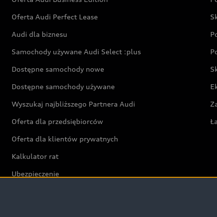
Oferta Audi Perfect Lease
S
Audi dla biznesu
P
Samochody używane Audi Select :plus
P
Dostępne samochody nowe
S
Dostępne samochody używane
E
Wyszukaj najbliższego Partnera Audi
Z
Oferta dla przedsiębiorców
Ł
Oferta dla klientów prywatnych
Kalkulator rat
Ubezpieczenie
Świat Audi RS
Audi driving experience