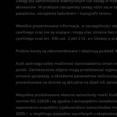
Zasięg dla samochodów elektrycznych lub zasięg w tryb
akcesoriów. W praktyce rzeczywisty zasięg różni się w z
pasażerów, obciążenia ładunkiem i topografii terenu.
Wszelkie prezentowane informacje, w szczególności zdję
cywilnego oraz nie są wiążące i mogą ulec zmianie be
cywilnego oraz art. 43b ust. 2 pkt 2 lit. a-c Ustawy o 
Podane kwoty są rekomendowane i obejmują podatek VA
Audi zastrzega sobie możliwość wprowadzenia zmian w 
polski. Zamieszczone zdjęcia mogą przedstawiać wyposa
umowie sprzedaży, a określenie parametrów techniczny
prezentowane na stronie są aktualne na dzień ich zami
Wszystkie produkowane obecnie samochody marki Audi 
normie ISO 22628 i są zgodne z europejskimi świadec
zapewnienia wszystkim użytkownikom samochodów marki 
2005 r. o recyklingu pojazdów wycofanych z eksploatacj