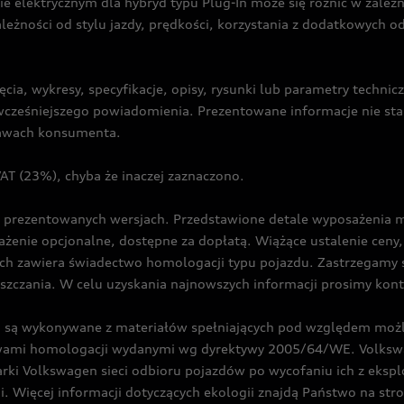
ie elektrycznym dla hybryd typu Plug-In może się różnić w zale
ależności od stylu jazdy, prędkości, korzystania z dodatkowych o
cia, wykresy, specyfikacje, opisy, rysunki lub parametry techni
z wcześniejszego powiadomienia. Prezentowane informacje nie s
prawach konsumenta.
T (23%), chyba że inaczej zaznaczono.
prezentowanych wersjach. Przedstawione detale wyposażenia mogą
żenie opcjonalne, dostępne za dopłatą. Wiążące ustalenie ceny, 
ch zawiera świadectwo homologacji typu pojazdu. Zastrzegamy 
eszczania. W celu uzyskania najnowszych informacji prosimy kon
są wykonywane z materiałów spełniających pod względem możli
twami homologacji wydanymi wg dyrektywy 2005/64/WE. Volkswa
Volkswagen sieci odbioru pojazdów po wycofaniu ich z eksploa
i. Więcej informacji dotyczących ekologii znajdą Państwo na str