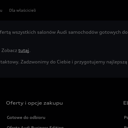
pu
Dla właścicieli
fertą wszystkich salonów Audi samochodów gotowych do 
. Zobacz
tutaj
.
kontaktowy. Zadzwonimy do Ciebie i przygotujemy najleps
Oferty i opcje zakupu
E
Gotowe do odbioru
P
Oferta Audi Business Edition
P