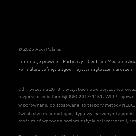
© 2026 Audi Polska.
Informacje prawne
Partnerzy
Centrum Medialne Aud
Formularz cofnięcia zgód
System zgłoszeń naruszeń
Od 1 września 2018 r. wszystkie nowe pojazdy wprowa
rozporządzeniu Komisji (UE) 2017/1151. WLTP zapewnia ba
w porównaniu do stosowanej to tej pory metody NEDC. P
świadectwem homologacji typu wyznaczonymi zgodnie z
może mieć wpływ na poziom zużycia paliwa/energii, em