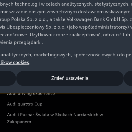
bnych technologii w celach analitycznych, statystycznych,
Audi exclusive
umieszczanie naszym zewnętrznym dostawcom wskazanym w 
up Polska Sp. z o.o., a także Volkswagen Bank GmbH Sp. z o
Świat Audi
rwis Ubezpieczeniowy Sp. z o.o. (jako współadministratorzy
łecznościowe. Użytkownik może zaakceptować, odrzucić lub 
Aktualności i historie postępu
ienia przeglądarki.
Audi Revolut F1® Team
analitycznych, marketingowych, społecznościowych i do perso
Audi Nuvolari
plików cookies
.
Audi Sport Festiwal
Zmień ustawienia
Audi i Muzeum Sztuki Nowoczesnej w Warszawie
Audi driving experience
Audi quattro Cup
Audi i Puchar Świata w Skokach Narciarskich w
Zakopanem