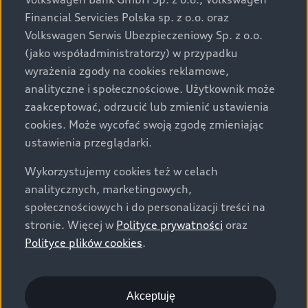
za dopłatą. Wiążące ustalenie ceny, wyposażenia i
Financial Servicies Polska sp. z o.o. oraz
specyfikacji pojazdu następują w umowie sprzedaży, a
Volkswagen Serwis Ubezpieczeniowy Sp. z o.o.
określenie parametrów technicznych zawiera
(jako współadministratorzy) w przypadku
świadectwo homologacji typu pojazdu. Zastrzegamy
wyrażenia zgody na cookies reklamowe,
sobie prawo do zmian i pomyłek. Wszelkie informacje
analityczne i społecznościowe. Użytkownik może
prezentowane na stronie są aktualne na dzień ich
zaakceptować, odrzucić lub zmienić ustawienia
zamieszczania. W celu uzyskania najnowszych
cookies. Może wycofać swoją zgodę zmieniając
informacji prosimy kontaktować się z Partnerem Marki
ustawienia przeglądarki.
Audi.
Wykorzystujemy cookies też w celach
Wszystkie produkowane obecnie samochody marki Audi
analitycznych, marketingowych,
są wykonywane z materiałów spełniających pod
społecznościowych i do personalizacji treści na
względem możliwości odzysku i recyklingu wymagania
stronie. Więcej w
Polityce prywatności
oraz
określone w normie ISO 22628 i są zgodne z
Polityce plików cookies
.
europejskimi świadectwami homologacji wydanymi wg
dyrektywy 2005/64/WE. Volkswagen Group Polska sp. z
o.o. podlega obowiązkowi zapewnienia wszystkim
użytkownikom samochodów marki Volkswagen sieci
Akceptuję