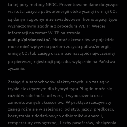
to tej pory metody NEDC. Prezentowane dane dotyczące
wartości zużycia paliwa/energii elektrycznej i emisji CO
2
są danymi zgodnymi ze świadectwem homologacji typu
wyznaczonymi zgodnie z procedurą WLTP. Więcej
informacji na temat WLTP na stronie
audi.pl/pl/danewltp/
. Montaż akcesoriów w pojeździe
może mieć wpływ na poziom zużycia paliwa/energii,
emisję CO
lub zasięg oraz może nastąpić najwcześniej
2
po pierwszej rejestracji pojazdu, wyłącznie na Państwa
życzenie.
Zasięg dla samochodów elektrycznych lub zasięg w
trybie elektrycznym dla hybryd typu Plug-In może się
różnić w zależności od wersji i wyposażenia oraz
zamontowanych akcesoriów. W praktyce rzeczywisty
zasięg różni się w zależności od stylu jazdy, prędkości,
korzystania z dodatkowych odbiorników energii,
temperatury zewnętrznej, liczby pasażerów, obciążenia