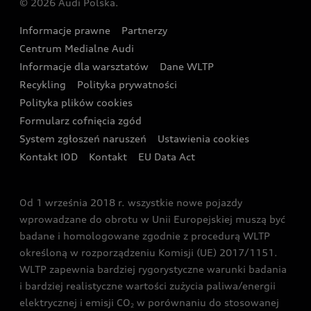
© 2026 Audi Polska.
Gwarancja
Wyszukaj najbliższego Partnera Audi
Audi Sport Festiwal
Eksperci elektromobilności Audi
Informacje prawne
Partnerzy
Akcje serwisowe Audi
Oferta dla przedsiębiorców
Audi i Muzeum Sztuki Nowoczesnej w Warszawie
Centrum Medialne Audi
Zasięg
Katalog online akcesoriów
Oferta dla klientów prywatnych
Informacje dla warsztatów
Dane WLTP
Audi driving experience
Ładowanie
Recykling
Polityka prywatności
Kalkulator rat
Audi quattro Cup
Polityka plików cookies
Formularz cofnięcia zgód
Ubezpieczenie
Audi i Puchar Świata w Skokach Narciarskich w
System zgłoszeń naruszeń
Ustawienia cookies
Zakopanem
Świat Audi RS
Kontakt IOD
Kontakt
EU Data Act
Audi driving experience
Od 1 września 2018 r. wszystkie nowe pojazdy
Audi exclusive
wprowadzane do obrotu w Unii Europejskiej muszą być
badane i homologowane zgodnie z procedurą WLTP
określoną w rozporządzeniu Komisji (UE) 2017/1151.
WLTP zapewnia bardziej rygorystyczne warunki badania
i bardziej realistyczne wartości zużycia paliwa/energii
elektrycznej i emisji CO
w porównaniu do stosowanej
2