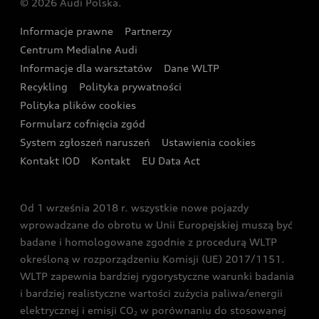
© 2026 Audi Polska.
Gwarancja
Wyszukaj najbliższego Partnera Audi
Audi Sport Festiwal
Eksperci elektromobilności Audi
Informacje prawne
Partnerzy
Akcje serwisowe Audi
Oferta dla przedsiębiorców
Audi i Muzeum Sztuki Nowoczesnej w Warszawie
Centrum Medialne Audi
Zasięg
Katalog online akcesoriów
Oferta dla klientów prywatnych
Informacje dla warsztatów
Dane WLTP
Audi driving experience
Ładowanie
Recykling
Polityka prywatności
Kalkulator rat
Audi quattro Cup
Polityka plików cookies
Formularz cofnięcia zgód
Ubezpieczenie
Audi i Puchar Świata w Skokach Narciarskich w
System zgłoszeń naruszeń
Ustawienia cookies
Zakopanem
Świat Audi RS
Kontakt IOD
Kontakt
EU Data Act
Audi driving experience
Od 1 września 2018 r. wszystkie nowe pojazdy
Audi exclusive
wprowadzane do obrotu w Unii Europejskiej muszą być
badane i homologowane zgodnie z procedurą WLTP
określoną w rozporządzeniu Komisji (UE) 2017/1151.
WLTP zapewnia bardziej rygorystyczne warunki badania
i bardziej realistyczne wartości zużycia paliwa/energii
elektrycznej i emisji CO
w porównaniu do stosowanej
2