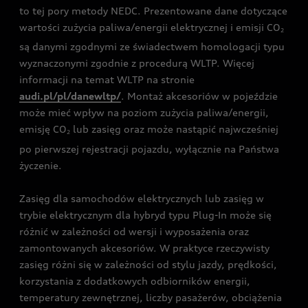
to tej pory metody NEDC. Prezentowane dane dotyczące
wartości zużycia paliwa/energii elektrycznej i emisji CO
2
są danymi zgodnymi ze świadectwem homologacji typu
wyznaczonymi zgodnie z procedurą WLTP. Więcej
informacji na temat WLTP na stronie
audi.pl/pl/danewltp/
. Montaż akcesoriów w pojeździe
może mieć wpływ na poziom zużycia paliwa/energii,
emisję CO
lub zasięg oraz może nastąpić najwcześniej
2
po pierwszej rejestracji pojazdu, wyłącznie na Państwa
życzenie.
Zasięg dla samochodów elektrycznych lub zasięg w
trybie elektrycznym dla hybryd typu Plug-In może się
różnić w zależności od wersji i wyposażenia oraz
zamontowanych akcesoriów. W praktyce rzeczywisty
zasięg różni się w zależności od stylu jazdy, prędkości,
korzystania z dodatkowych odbiorników energii,
temperatury zewnętrznej, liczby pasażerów, obciążenia