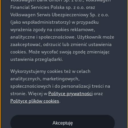
za dopłatą. Wiążące ustalenie ceny, wyposażenia i
Financial Servicies Polska sp. z o.o. oraz
specyfikacji pojazdu następują w umowie sprzedaży, a
Volkswagen Serwis Ubezpieczeniowy Sp. z o.o.
określenie parametrów technicznych zawiera
(jako współadministratorzy) w przypadku
świadectwo homologacji typu pojazdu. Zastrzegamy
wyrażenia zgody na cookies reklamowe,
sobie prawo do zmian i pomyłek. Wszelkie informacje
analityczne i społecznościowe. Użytkownik może
prezentowane na stronie są aktualne na dzień ich
zaakceptować, odrzucić lub zmienić ustawienia
zamieszczania. W celu uzyskania najnowszych
cookies. Może wycofać swoją zgodę zmieniając
informacji prosimy kontaktować się z Partnerem Marki
ustawienia przeglądarki.
Audi.
Wykorzystujemy cookies też w celach
Wszystkie produkowane obecnie samochody marki Audi
analitycznych, marketingowych,
są wykonywane z materiałów spełniających pod
społecznościowych i do personalizacji treści na
względem możliwości odzysku i recyklingu wymagania
stronie. Więcej w
Polityce prywatności
oraz
określone w normie ISO 22628 i są zgodne z
Polityce plików cookies
.
europejskimi świadectwami homologacji wydanymi wg
dyrektywy 2005/64/WE. Volkswagen Group Polska sp. z
o.o. podlega obowiązkowi zapewnienia wszystkim
użytkownikom samochodów marki Volkswagen sieci
Akceptuję