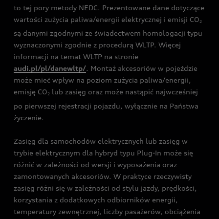
to tej pory metody NEDC. Prezentowane dane dotyczące
wartości zużycia paliwa/energii elektrycznej i emisji CO
2
są danymi zgodnymi ze świadectwem homologacji typu
wyznaczonymi zgodnie z procedurą WLTP. Więcej
informacji na temat WLTP na stronie
audi.pl/pl/danewltp/
. Montaż akcesoriów w pojeździe
może mieć wpływ na poziom zużycia paliwa/energii,
emisję CO
lub zasięg oraz może nastąpić najwcześniej
2
po pierwszej rejestracji pojazdu, wyłącznie na Państwa
życzenie.
Zasięg dla samochodów elektrycznych lub zasięg w
trybie elektrycznym dla hybryd typu Plug-In może się
różnić w zależności od wersji i wyposażenia oraz
zamontowanych akcesoriów. W praktyce rzeczywisty
zasięg różni się w zależności od stylu jazdy, prędkości,
korzystania z dodatkowych odbiorników energii,
temperatury zewnętrznej, liczby pasażerów, obciążenia