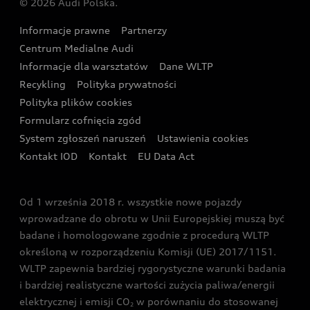
© 2026 Audi Polska.
Gwarancja
Wyszukaj najbliższego Partnera Audi
Audi Sport Festiwal
Eksperci elektromobilności Audi
Informacje prawne
Partnerzy
Akcje serwisowe Audi
Oferta dla przedsiębiorców
Audi i Muzeum Sztuki Nowoczesnej w Warszawie
Centrum Medialne Audi
Zasięg
Katalog online akcesoriów
Oferta dla klientów prywatnych
Informacje dla warsztatów
Dane WLTP
Audi driving experience
Ładowanie
Recykling
Polityka prywatności
Kalkulator rat
Audi quattro Cup
Polityka plików cookies
Formularz cofnięcia zgód
Ubezpieczenie
Audi i Puchar Świata w Skokach Narciarskich w
System zgłoszeń naruszeń
Ustawienia cookies
Zakopanem
Świat Audi RS
Kontakt IOD
Kontakt
EU Data Act
Audi driving experience
Od 1 września 2018 r. wszystkie nowe pojazdy
Audi exclusive
wprowadzane do obrotu w Unii Europejskiej muszą być
badane i homologowane zgodnie z procedurą WLTP
określoną w rozporządzeniu Komisji (UE) 2017/1151.
WLTP zapewnia bardziej rygorystyczne warunki badania
i bardziej realistyczne wartości zużycia paliwa/energii
elektrycznej i emisji CO
w porównaniu do stosowanej
2