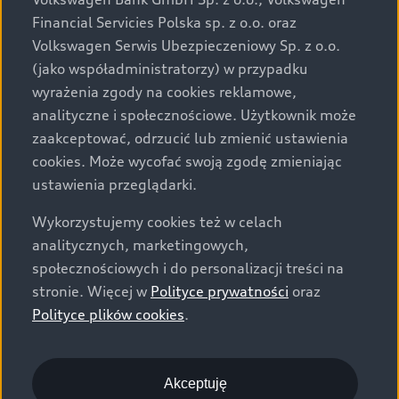
za dopłatą. Wiążące ustalenie ceny, wyposażenia i
Financial Servicies Polska sp. z o.o. oraz
specyfikacji pojazdu następują w umowie sprzedaży, a
Volkswagen Serwis Ubezpieczeniowy Sp. z o.o.
określenie parametrów technicznych zawiera
(jako współadministratorzy) w przypadku
świadectwo homologacji typu pojazdu. Zastrzegamy
wyrażenia zgody na cookies reklamowe,
sobie prawo do zmian i pomyłek. Wszelkie informacje
analityczne i społecznościowe. Użytkownik może
prezentowane na stronie są aktualne na dzień ich
zaakceptować, odrzucić lub zmienić ustawienia
zamieszczania. W celu uzyskania najnowszych
cookies. Może wycofać swoją zgodę zmieniając
informacji prosimy kontaktować się z Partnerem Marki
ustawienia przeglądarki.
Audi.
Wykorzystujemy cookies też w celach
Wszystkie produkowane obecnie samochody marki Audi
analitycznych, marketingowych,
są wykonywane z materiałów spełniających pod
społecznościowych i do personalizacji treści na
względem możliwości odzysku i recyklingu wymagania
stronie. Więcej w
Polityce prywatności
oraz
określone w normie ISO 22628 i są zgodne z
Polityce plików cookies
.
europejskimi świadectwami homologacji wydanymi wg
dyrektywy 2005/64/WE. Volkswagen Group Polska sp. z
o.o. podlega obowiązkowi zapewnienia wszystkim
użytkownikom samochodów marki Volkswagen sieci
Akceptuję