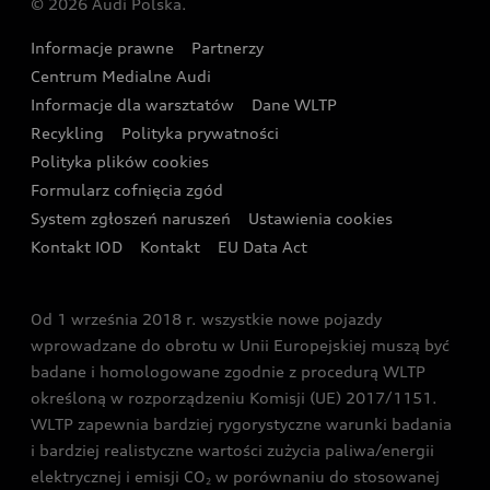
© 2026 Audi Polska.
Gwarancja
Wyszukaj najbliższego Partnera Audi
Audi Sport Festiwal
Eksperci elektromobilności Audi
Informacje prawne
Partnerzy
Akcje serwisowe Audi
Oferta dla przedsiębiorców
Audi i Muzeum Sztuki Nowoczesnej w Warszawie
Centrum Medialne Audi
Zasięg
Katalog online akcesoriów
Oferta dla klientów prywatnych
Informacje dla warsztatów
Dane WLTP
Audi driving experience
Ładowanie
Recykling
Polityka prywatności
Kalkulator rat
Audi quattro Cup
Polityka plików cookies
Formularz cofnięcia zgód
Ubezpieczenie
Audi i Puchar Świata w Skokach Narciarskich w
System zgłoszeń naruszeń
Ustawienia cookies
Zakopanem
Świat Audi RS
Kontakt IOD
Kontakt
EU Data Act
Audi driving experience
Od 1 września 2018 r. wszystkie nowe pojazdy
Audi exclusive
wprowadzane do obrotu w Unii Europejskiej muszą być
badane i homologowane zgodnie z procedurą WLTP
określoną w rozporządzeniu Komisji (UE) 2017/1151.
WLTP zapewnia bardziej rygorystyczne warunki badania
i bardziej realistyczne wartości zużycia paliwa/energii
elektrycznej i emisji CO
w porównaniu do stosowanej
2