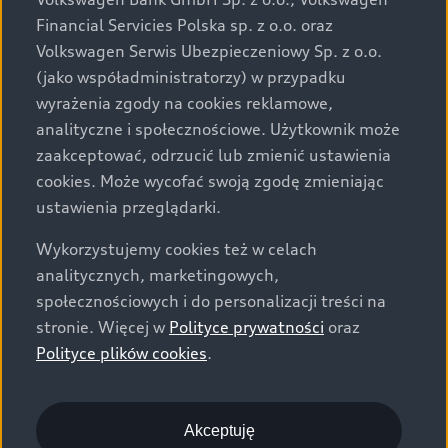
za dopłatą. Wiążące ustalenie ceny, wyposażenia i
Financial Servicies Polska sp. z o.o. oraz
specyfikacji pojazdu następują w umowie sprzedaży, a
Volkswagen Serwis Ubezpieczeniowy Sp. z o.o.
określenie parametrów technicznych zawiera
(jako współadministratorzy) w przypadku
świadectwo homologacji typu pojazdu. Zastrzegamy
wyrażenia zgody na cookies reklamowe,
sobie prawo do zmian i pomyłek. Wszelkie informacje
analityczne i społecznościowe. Użytkownik może
prezentowane na stronie są aktualne na dzień ich
zaakceptować, odrzucić lub zmienić ustawienia
zamieszczania. W celu uzyskania najnowszych
cookies. Może wycofać swoją zgodę zmieniając
informacji prosimy kontaktować się z Partnerem Marki
ustawienia przeglądarki.
Audi.
Wykorzystujemy cookies też w celach
Wszystkie produkowane obecnie samochody marki Audi
analitycznych, marketingowych,
są wykonywane z materiałów spełniających pod
społecznościowych i do personalizacji treści na
względem możliwości odzysku i recyklingu wymagania
stronie. Więcej w
Polityce prywatności
oraz
określone w normie ISO 22628 i są zgodne z
Polityce plików cookies
.
europejskimi świadectwami homologacji wydanymi wg
dyrektywy 2005/64/WE. Volkswagen Group Polska sp. z
o.o. podlega obowiązkowi zapewnienia wszystkim
użytkownikom samochodów marki Volkswagen sieci
Akceptuję