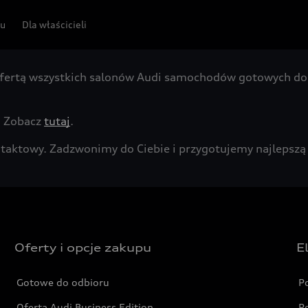
pu
Dla właścicieli
fertą wszystkich salonów Audi samochodów gotowych do 
. Zobacz
tutaj
.
kontaktowy. Zadzwonimy do Ciebie i przygotujemy najleps
Oferty i opcje zakupu
E
Gotowe do odbioru
P
Oferta Audi Business Edition
P