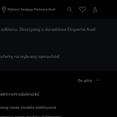
Wybierz Twojego Partnera Audi
odbioru. Skorzystaj z doradztwa Eksperta Audi
zą ofertę na wybrany samochód.
Do góry
lektromobilność
oznaj nasze modele elektryczne
orównaj nasze modele elektryczne