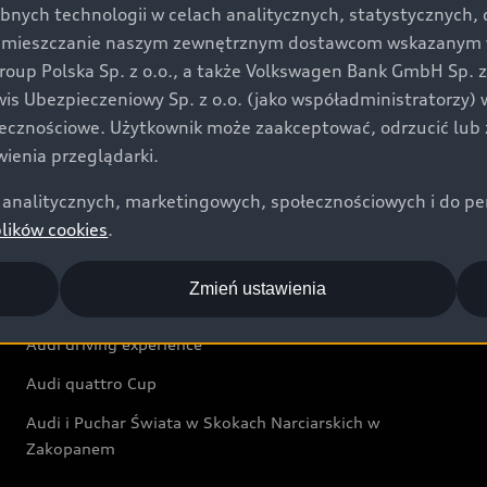
bnych technologii w celach analitycznych, statystycznych,
Audi exclusive
umieszczanie naszym zewnętrznym dostawcom wskazanym w 
up Polska Sp. z o.o., a także Volkswagen Bank GmbH Sp. z o
Świat Audi
rwis Ubezpieczeniowy Sp. z o.o. (jako współadministratorzy
łecznościowe. Użytkownik może zaakceptować, odrzucić lub 
Aktualności i historie postępu
ienia przeglądarki.
Audi Revolut F1® Team
analitycznych, marketingowych, społecznościowych i do perso
Audi Nuvolari
plików cookies
.
Audi Sport Festiwal
Zmień ustawienia
Audi i Muzeum Sztuki Nowoczesnej w Warszawie
Audi driving experience
Audi quattro Cup
Audi i Puchar Świata w Skokach Narciarskich w
Zakopanem