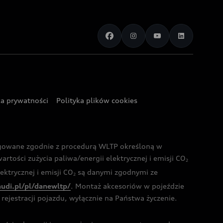
ka prywatności
Polityka plików cookies
ogowane zgodnie z procedurą WLTP określoną w
rtości zużycia paliwa/energii elektrycznej i emisji CO
2
ktrycznej i emisji CO
są danymi zgodnymi ze
2
audi.pl/pl/danewltp/
. Montaż akcesoriów w pojeździe
rejestracji pojazdu, wyłącznie na Państwa życzenie.