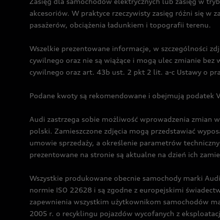
Zasięg dla samochodów elektrycznych lub zasięg w tryb
akcesoriów. W praktyce rzeczywisty zasięg różni się w z
pasażerów, obciążenia ładunkiem i topografii terenu.
Wszelkie prezentowane informacje, w szczególności zdję
cywilnego oraz nie są wiążące i mogą ulec zmianie be
cywilnego oraz art. 43b ust. 2 pkt 2 lit. a-c Ustawy o 
Podane kwoty są rekomendowane i obejmują podatek VA
Audi zastrzega sobie możliwość wprowadzenia zmian w 
polski. Zamieszczone zdjęcia mogą przedstawiać wyposa
umowie sprzedaży, a określenie parametrów techniczny
prezentowane na stronie są aktualne na dzień ich zami
Wszystkie produkowane obecnie samochody marki Audi 
normie ISO 22628 i są zgodne z europejskimi świadec
zapewnienia wszystkim użytkownikom samochodów marki 
2005 r. o recyklingu pojazdów wycofanych z eksploatacj