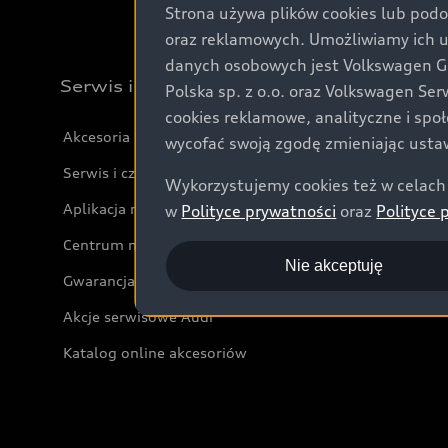
Strona używa plików cookies lub podo
oraz reklamowych. Umożliwiamy ich 
danych osobowych jest Volkswagen Gro
Serwis i akcesoria
Polska sp. z o.o. oraz Volkswagen Se
cookies reklamowe, analityczne i spo
Akcesoria
wycofać swoją zgodę zmieniając ustaw
Serwis i części
Wykorzystujemy cookies też w celach 
Aplikacja myAudi i usługi cyfrowe
w
Polityce prywatności
oraz
Polityce 
Centrum napraw powypadkowych
Nie akceptuję
Gwarancja
Akcje serwisowe Audi
Katalog online akcesoriów