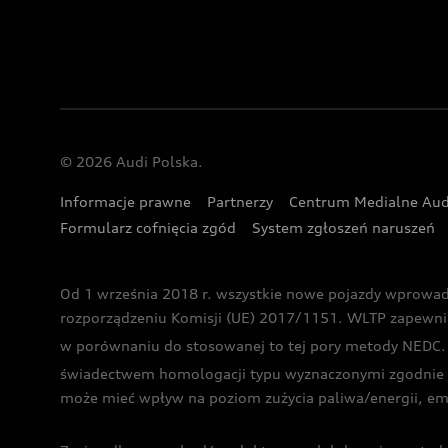
© 2026 Audi Polska.
Informacje prawne
Partnerzy
Centrum Medialne Aud
Formularz cofnięcia zgód
System zgłoszeń naruszeń
Od 1 września 2018 r. wszystkie nowe pojazdy wprowa
rozporządzeniu Komisji (UE) 2017/1151. WLTP zapewnia ba
w porównaniu do stosowanej to tej pory metody NEDC. P
świadectwem homologacji typu wyznaczonymi zgodnie z
może mieć wpływ na poziom zużycia paliwa/energii, em