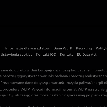
i
Informacje dla warsztatów
Dane WLTP
Recykling
Polity
Ustawienia cookies
Kontakt IOD
Kontakt
EU Data Act
dzane do obrotu w Unii Europejskiej muszą być badane i homol
rdziej rygorystyczne warunki badania i bardziej realistyczne wa
rezentowane dane dotyczące wartości zużycia paliwa/energii ele
 procedurą WLTP. Więcej informacji na temat WLTP na stronie
isję CO
lub zasięg oraz może nastąpić najwcześniej po pierwszej 
2