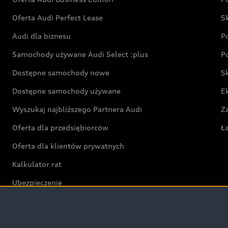
Oferta Audi Perfect Lease
S
Audi dla biznesu
P
Samochody używane Audi Select :plus
P
Dostępne samochody nowe
S
Dostępne samochody używane
E
Wyszukaj najbliższego Partnera Audi
Z
Oferta dla przedsiębiorców
Ł
Oferta dla klientów prywatnych
Kalkulator rat
Ubezpieczenie
Świat Audi RS
Audi driving experience