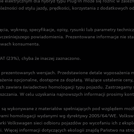
ie elektrycznym dla hybryd typu Plug-In może się różnić w zale
ależności od stylu jazdy, prędkości, korzystania z dodatkowych o
cia, wykresy, specyfikacje, opisy, rysunki lub parametry techni
z wcześniejszego powiadomienia. Prezentowane informacje nie s
prawach konsumenta.
T (23%), chyba że inaczej zaznaczono.
prezentowanych wersjach. Przedstawione detale wyposażenia mogą
żenie opcjonalne, dostępne za dopłatą. Wiążące ustalenie ceny, 
ch zawiera świadectwo homologacji typu pojazdu. Zastrzegamy 
eszczania. W celu uzyskania najnowszych informacji prosimy kon
są wykonywane z materiałów spełniających pod względem możli
twami homologacji wydanymi wg dyrektywy 2005/64/WE. Volkswa
Volkswagen sieci odbioru pojazdów po wycofaniu ich z eksploa
i. Więcej informacji dotyczących ekologii znajdą Państwo na str