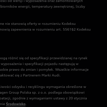
żności od wersji i wyposażenia oraz zamontowanych
dbiorników energii, temperatury zewnętrznej, liczby
czne nie stanowią oferty w rozumieniu Kodeksu
tanowią zapewnienia w rozumieniu art. 5561§2 Kodeksu
 różnić się od specyfikacji przewidzianej na rynek
wyposażenia i specyfikacji pojazdu następują w
sobie prawo do zmian i pomyłek. Wszelkie informacje
taktować się z Partnerem Marki Audi.
wości odzysku i recyklingu wymagania określone w
gen Group Polska sp. z o.o. podlega obowiązkowi
tacji, zgodnie z wymaganiami ustawy z 20 stycznia
onie
Środowisko
.