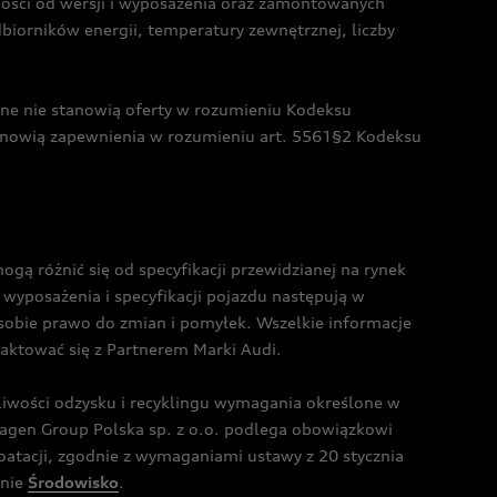
żności od wersji i wyposażenia oraz zamontowanych
dbiorników energii, temperatury zewnętrznej, liczby
czne nie stanowią oferty w rozumieniu Kodeksu
tanowią zapewnienia w rozumieniu art. 5561§2 Kodeksu
 różnić się od specyfikacji przewidzianej na rynek
wyposażenia i specyfikacji pojazdu następują w
sobie prawo do zmian i pomyłek. Wszelkie informacje
taktować się z Partnerem Marki Audi.
wości odzysku i recyklingu wymagania określone w
gen Group Polska sp. z o.o. podlega obowiązkowi
tacji, zgodnie z wymaganiami ustawy z 20 stycznia
onie
Środowisko
.