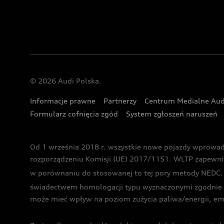
© 2026 Audi Polska.
Informacje prawne
Partnerzy
Centrum Medialne Aud
Formularz cofnięcia zgód
System zgłoszeń naruszeń
Od 1 września 2018 r. wszystkie nowe pojazdy wprowa
rozporządzeniu Komisji (UE) 2017/1151. WLTP zapewnia ba
w porównaniu do stosowanej to tej pory metody NEDC. P
świadectwem homologacji typu wyznaczonymi zgodnie z
może mieć wpływ na poziom zużycia paliwa/energii, em