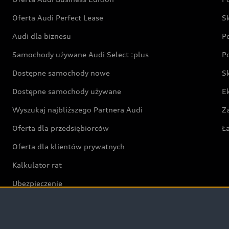
Oferta Audi Perfect Lease
S
Audi dla biznesu
P
Samochody używane Audi Select :plus
P
Dostępne samochody nowe
S
Dostępne samochody używane
E
Wyszukaj najbliższego Partnera Audi
Z
Oferta dla przedsiębiorców
Ł
Oferta dla klientów prywatnych
Kalkulator rat
Ubezpieczenie
Świat Audi RS
Audi driving experience