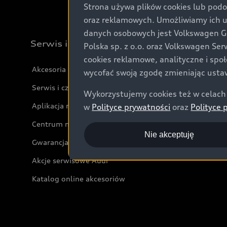
Strona używa plików cookies lub podo
oraz reklamowych. Umożliwiamy ich 
danych osobowych jest Volkswagen Gro
Serwis i akcesoria
Polska sp. z o.o. oraz Volkswagen Se
cookies reklamowe, analityczne i spo
Akcesoria
wycofać swoją zgodę zmieniając ustaw
Serwis i części
Wykorzystujemy cookies też w celach 
Aplikacja myAudi i usługi cyfrowe
w
Polityce prywatności
oraz
Polityce 
Centrum napraw powypadkowych
Nie akceptuję
Gwarancja
Akcje serwisowe Audi
Katalog online akcesoriów