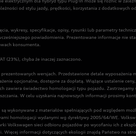
ie elektrycznym dla hybryd typu Plug-In może się różnić w zale
ależności od stylu jazdy, prędkości, korzystania z dodatkowych o
cia, wykresy, specyfikacje, opisy, rysunki lub parametry techni
z wcześniejszego powiadomienia. Prezentowane informacje nie s
prawach konsumenta.
T (23%), chyba że inaczej zaznaczono.
prezentowanych wersjach. Przedstawione detale wyposażenia mogą
żenie opcjonalne, dostępne za dopłatą. Wiążące ustalenie ceny, 
ch zawiera świadectwo homologacji typu pojazdu. Zastrzegamy 
eszczania. W celu uzyskania najnowszych informacji prosimy kon
są wykonywane z materiałów spełniających pod względem możli
twami homologacji wydanymi wg dyrektywy 2005/64/WE. Volkswa
Volkswagen sieci odbioru pojazdów po wycofaniu ich z eksploa
i. Więcej informacji dotyczących ekologii znajdą Państwo na str