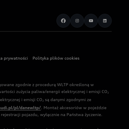
ka prywatności
Polityka plików cookies
ogowane zgodnie z procedurą WLTP określoną w
rtości zużycia paliwa/energii elektrycznej i emisji CO
2
ktrycznej i emisji CO
są danymi zgodnymi ze
2
audi.pl/pl/danewltp/
. Montaż akcesoriów w pojeździe
rejestracji pojazdu, wyłącznie na Państwa życzenie.