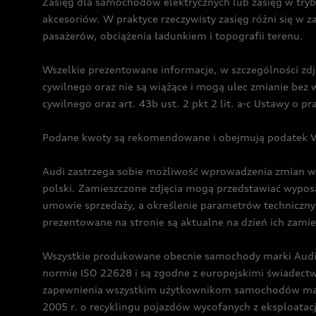
Zasięg dla samochodów elektrycznych lub zasięg w tryb
akcesoriów. W praktyce rzeczywisty zasięg różni się w z
pasażerów, obciążenia ładunkiem i topografii terenu.
Wszelkie prezentowane informacje, w szczególności zdję
cywilnego oraz nie są wiążące i mogą ulec zmianie be
cywilnego oraz art. 43b ust. 2 pkt 2 lit. a-c Ustawy o 
Podane kwoty są rekomendowane i obejmują podatek VA
Audi zastrzega sobie możliwość wprowadzenia zmian w 
polski. Zamieszczone zdjęcia mogą przedstawiać wyposa
umowie sprzedaży, a określenie parametrów techniczny
prezentowane na stronie są aktualne na dzień ich zami
Wszystkie produkowane obecnie samochody marki Audi 
normie ISO 22628 i są zgodne z europejskimi świadec
zapewnienia wszystkim użytkownikom samochodów marki 
2005 r. o recyklingu pojazdów wycofanych z eksploatacj