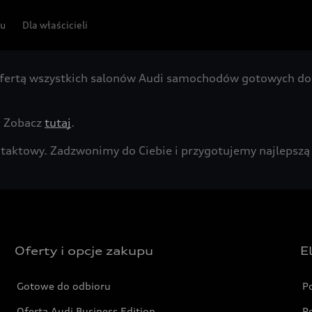
pu
Dla właścicieli
fertą wszystkich salonów Audi samochodów gotowych do 
. Zobacz
tutaj
.
kontaktowy. Zadzwonimy do Ciebie i przygotujemy najleps
Oferty i opcje zakupu
E
Gotowe do odbioru
P
Oferta Audi Business Edition
P