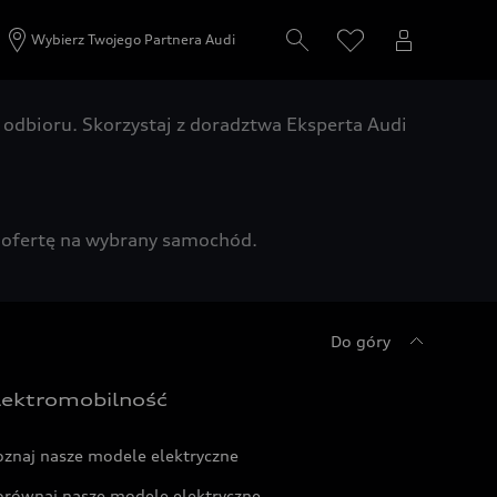
Wybierz Twojego Partnera Audi
odbioru. Skorzystaj z doradztwa Eksperta Audi
zą ofertę na wybrany samochód.
Do góry
lektromobilność
oznaj nasze modele elektryczne
orównaj nasze modele elektryczne