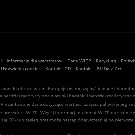
i
Informacje dla warsztatów
Dane WLTP
Recykling
Polity
Ustawienia cookies
Kontakt IOD
Kontakt
EU Data Act
dzane do obrotu w Unii Europejskiej muszą być badane i homol
rdziej rygorystyczne warunki badania i bardziej realistyczne wa
rezentowane dane dotyczące wartości zużycia paliwa/energii ele
 procedurą WLTP. Więcej informacji na temat WLTP na stronie
isję CO
lub zasięg oraz może nastąpić najwcześniej po pierwszej 
2