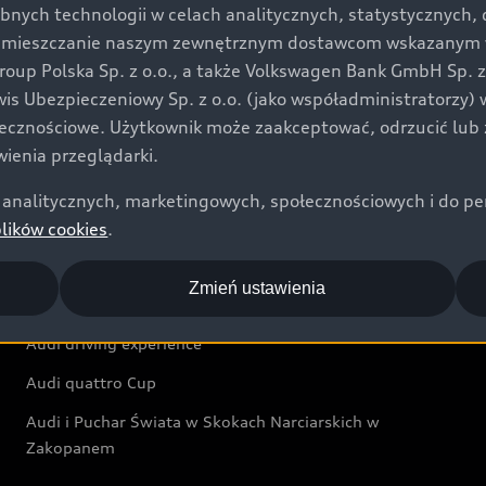
bnych technologii w celach analitycznych, statystycznych,
Audi exclusive
umieszczanie naszym zewnętrznym dostawcom wskazanym w 
up Polska Sp. z o.o., a także Volkswagen Bank GmbH Sp. z o
Świat Audi
rwis Ubezpieczeniowy Sp. z o.o. (jako współadministratorzy
łecznościowe. Użytkownik może zaakceptować, odrzucić lub 
Aktualności i historie postępu
ienia przeglądarki.
Audi Revolut F1® Team
analitycznych, marketingowych, społecznościowych i do perso
Audi Nuvolari
plików cookies
.
Audi Sport Festiwal
Zmień ustawienia
Audi i Muzeum Sztuki Nowoczesnej w Warszawie
Audi driving experience
Audi quattro Cup
Audi i Puchar Świata w Skokach Narciarskich w
Zakopanem