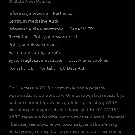
© 2026 Audi Polska.
Gwarancja
Wyszukaj najbliższego Partnera Audi
Audi Sport Festiwal
Eksperci elektromobilności Audi
Informacje prawne
Partnerzy
Akcje serwisowe Audi
Oferta dla przedsiębiorców
Audi i Muzeum Sztuki Nowoczesnej w Warszawie
Centrum Medialne Audi
Zasięg
Katalog online akcesoriów
Oferta dla klientów prywatnych
Informacje dla warsztatów
Dane WLTP
Audi driving experience
Ładowanie
Recykling
Polityka prywatności
Kalkulator rat
Audi quattro Cup
Polityka plików cookies
Formularz cofnięcia zgód
Ubezpieczenie
Audi i Puchar Świata w Skokach Narciarskich w
System zgłoszeń naruszeń
Ustawienia cookies
Zakopanem
Świat Audi RS
Kontakt IOD
Kontakt
EU Data Act
Audi driving experience
Od 1 września 2018 r. wszystkie nowe pojazdy
Audi exclusive
wprowadzane do obrotu w Unii Europejskiej muszą być
badane i homologowane zgodnie z procedurą WLTP
określoną w rozporządzeniu Komisji (UE) 2017/1151.
WLTP zapewnia bardziej rygorystyczne warunki badania
i bardziej realistyczne wartości zużycia paliwa/energii
elektrycznej i emisji CO
w porównaniu do stosowanej
2