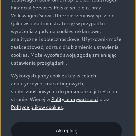
za dopłatą. Wiążące ustalenie ceny, wyposażenia i
Financial Servicies Polska sp. z o.o. oraz
specyfikacji pojazdu następują w umowie sprzedaży, a
Volkswagen Serwis Ubezpieczeniowy Sp. z o.o.
określenie parametrów technicznych zawiera
(jako współadministratorzy) w przypadku
świadectwo homologacji typu pojazdu. Zastrzegamy
wyrażenia zgody na cookies reklamowe,
sobie prawo do zmian i pomyłek. Wszelkie informacje
analityczne i społecznościowe. Użytkownik może
prezentowane na stronie są aktualne na dzień ich
zaakceptować, odrzucić lub zmienić ustawienia
zamieszczania. W celu uzyskania najnowszych
cookies. Może wycofać swoją zgodę zmieniając
informacji prosimy kontaktować się z Partnerem Marki
ustawienia przeglądarki.
Audi.
Wykorzystujemy cookies też w celach
Wszystkie produkowane obecnie samochody marki Audi
analitycznych, marketingowych,
są wykonywane z materiałów spełniających pod
społecznościowych i do personalizacji treści na
względem możliwości odzysku i recyklingu wymagania
stronie. Więcej w
Polityce prywatności
oraz
określone w normie ISO 22628 i są zgodne z
Polityce plików cookies
.
europejskimi świadectwami homologacji wydanymi wg
dyrektywy 2005/64/WE. Volkswagen Group Polska sp. z
o.o. podlega obowiązkowi zapewnienia wszystkim
użytkownikom samochodów marki Volkswagen sieci
Akceptuję