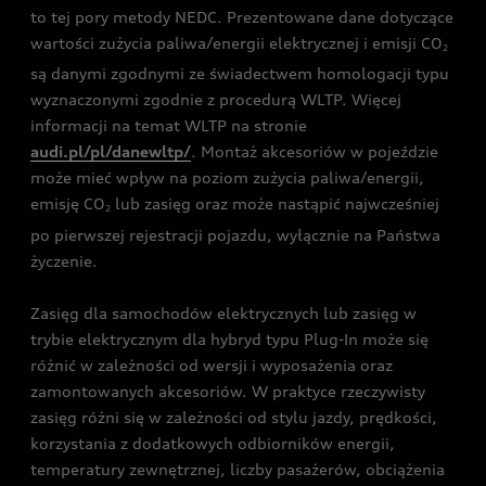
to tej pory metody NEDC. Prezentowane dane dotyczące
wartości zużycia paliwa/energii elektrycznej i emisji CO
2
są danymi zgodnymi ze świadectwem homologacji typu
wyznaczonymi zgodnie z procedurą WLTP. Więcej
informacji na temat WLTP na stronie
audi.pl/pl/danewltp/
. Montaż akcesoriów w pojeździe
może mieć wpływ na poziom zużycia paliwa/energii,
emisję CO
lub zasięg oraz może nastąpić najwcześniej
2
po pierwszej rejestracji pojazdu, wyłącznie na Państwa
życzenie.
Zasięg dla samochodów elektrycznych lub zasięg w
trybie elektrycznym dla hybryd typu Plug-In może się
różnić w zależności od wersji i wyposażenia oraz
zamontowanych akcesoriów. W praktyce rzeczywisty
zasięg różni się w zależności od stylu jazdy, prędkości,
korzystania z dodatkowych odbiorników energii,
temperatury zewnętrznej, liczby pasażerów, obciążenia