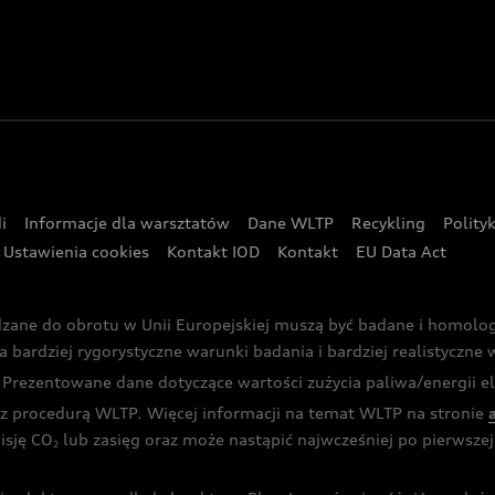
i
Informacje dla warsztatów
Dane WLTP
Recykling
Polity
Ustawienia cookies
Kontakt IOD
Kontakt
EU Data Act
dzane do obrotu w Unii Europejskiej muszą być badane i homol
rdziej rygorystyczne warunki badania i bardziej realistyczne wa
rezentowane dane dotyczące wartości zużycia paliwa/energii ele
 procedurą WLTP. Więcej informacji na temat WLTP na stronie
isję CO
lub zasięg oraz może nastąpić najwcześniej po pierwszej 
2