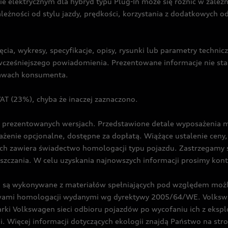
ie elektrycznym dla hybryd typu Plug-In może się różnić w zale
ależności od stylu jazdy, prędkości, korzystania z dodatkowych o
cia, wykresy, specyfikacje, opisy, rysunki lub parametry techni
z wcześniejszego powiadomienia. Prezentowane informacje nie s
prawach konsumenta.
T (23%), chyba że inaczej zaznaczono.
prezentowanych wersjach. Przedstawione detale wyposażenia mogą
żenie opcjonalne, dostępne za dopłatą. Wiążące ustalenie ceny, 
ch zawiera świadectwo homologacji typu pojazdu. Zastrzegamy 
eszczania. W celu uzyskania najnowszych informacji prosimy kon
są wykonywane z materiałów spełniających pod względem możli
twami homologacji wydanymi wg dyrektywy 2005/64/WE. Volkswa
Volkswagen sieci odbioru pojazdów po wycofaniu ich z eksploa
i. Więcej informacji dotyczących ekologii znajdą Państwo na str