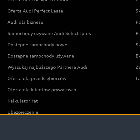
Oferta Audi Perfect Lease
S
Audi dla biznesu
P
Samochody używane Audi Select :plus
P
Dostępne samochody nowe
S
Dostępne samochody używane
E
Wyszukaj najbliższego Partnera Audi
Z
Oferta dla przedsiębiorców
Ł
Oferta dla klientów prywatnych
Kalkulator rat
Ubezpieczenie
Świat Audi RS
Audi driving experience