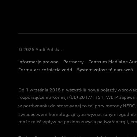
© 2026 Audi Polska.
Informacje prawne
Partnerzy
Centrum Medialne Aud
Formularz cofnięcia zgód
System zgłoszeń naruszeń
Od 1 września 2018 r. wszystkie nowe pojazdy wprowa
rozporządzeniu Komisji (UE) 2017/1151. WLTP zapewnia ba
w porównaniu do stosowanej to tej pory metody NEDC. P
świadectwem homologacji typu wyznaczonymi zgodnie z
może mieć wpływ na poziom zużycia paliwa/energii, em