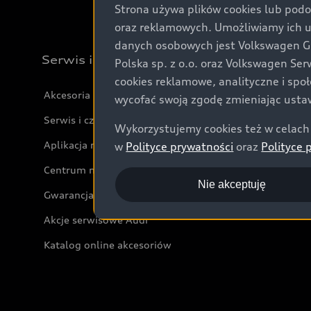
Strona używa plików cookies lub podo
oraz reklamowych. Umożliwiamy ich 
danych osobowych jest Volkswagen Gro
Serwis i akcesoria
Polska sp. z o.o. oraz Volkswagen Se
cookies reklamowe, analityczne i spo
Akcesoria
wycofać swoją zgodę zmieniając ustaw
Serwis i części
Wykorzystujemy cookies też w celach 
Aplikacja myAudi i usługi cyfrowe
w
Polityce prywatności
oraz
Polityce 
Centrum napraw powypadkowych
Nie akceptuję
Gwarancja
Akcje serwisowe Audi
Katalog online akcesoriów