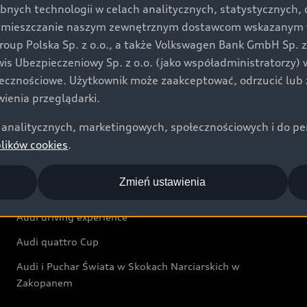
bnych technologii w celach analitycznych, statystycznych,
Audi exclusive
umieszczanie naszym zewnętrznym dostawcom wskazanym w 
up Polska Sp. z o.o., a także Volkswagen Bank GmbH Sp. z o
Świat Audi
rwis Ubezpieczeniowy Sp. z o.o. (jako współadministratorzy
łecznościowe. Użytkownik może zaakceptować, odrzucić lub 
Aktualności i historie postępu
ienia przeglądarki.
Audi Revolut F1® Team
analitycznych, marketingowych, społecznościowych i do perso
Audi Nuvolari
plików cookies
.
Audi Sport Festiwal
Zmień ustawienia
Audi i Muzeum Sztuki Nowoczesnej w Warszawie
Audi driving experience
Audi quattro Cup
Audi i Puchar Świata w Skokach Narciarskich w
Zakopanem