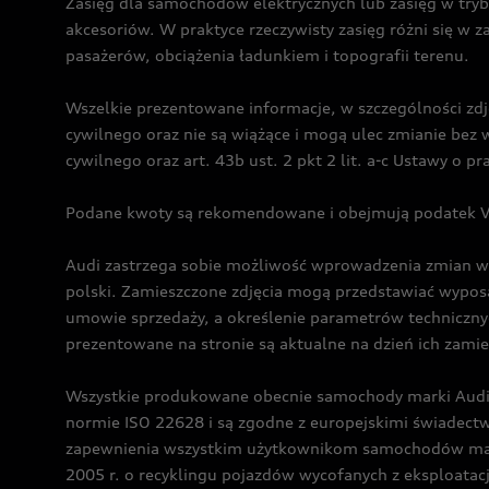
Zasięg dla samochodów elektrycznych lub zasięg w tryb
akcesoriów. W praktyce rzeczywisty zasięg różni się w z
pasażerów, obciążenia ładunkiem i topografii terenu.
Wszelkie prezentowane informacje, w szczególności zdję
cywilnego oraz nie są wiążące i mogą ulec zmianie be
cywilnego oraz art. 43b ust. 2 pkt 2 lit. a-c Ustawy o 
Podane kwoty są rekomendowane i obejmują podatek VA
Audi zastrzega sobie możliwość wprowadzenia zmian w 
polski. Zamieszczone zdjęcia mogą przedstawiać wyposa
umowie sprzedaży, a określenie parametrów techniczny
prezentowane na stronie są aktualne na dzień ich zami
Wszystkie produkowane obecnie samochody marki Audi 
normie ISO 22628 i są zgodne z europejskimi świadec
zapewnienia wszystkim użytkownikom samochodów marki 
2005 r. o recyklingu pojazdów wycofanych z eksploatacj