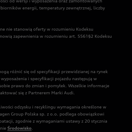
żności od wersji i wyposażenia oraz zamontowanych
dbiorników energii, temperatury zewnętrznej, liczby
czne nie stanowią oferty w rozumieniu Kodeksu
tanowią zapewnienia w rozumieniu art. 5561§2 Kodeksu
 różnić się od specyfikacji przewidzianej na rynek
wyposażenia i specyfikacji pojazdu następują w
sobie prawo do zmian i pomyłek. Wszelkie informacje
taktować się z Partnerem Marki Audi.
wości odzysku i recyklingu wymagania określone w
gen Group Polska sp. z o.o. podlega obowiązkowi
tacji, zgodnie z wymaganiami ustawy z 20 stycznia
onie
Środowisko
.