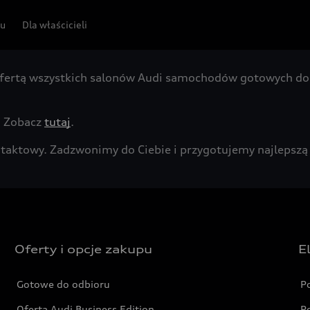
pu
Dla właścicieli
fertą wszystkich salonów Audi samochodów gotowych do 
. Zobacz
tutaj
.
kontaktowy. Zadzwonimy do Ciebie i przygotujemy najleps
Oferty i opcje zakupu
E
Gotowe do odbioru
P
Oferta Audi Business Edition
P