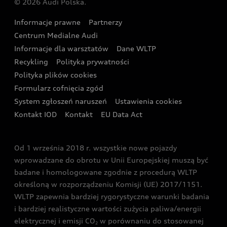
© 2026 Audi Polska.
Gwarancja
Wyszukaj najbliższego Partnera Audi
Audi Sport Festiwal
Eksperci elektromobilności Audi
Informacje prawne
Partnerzy
Akcje serwisowe Audi
Oferta dla przedsiębiorców
Audi i Muzeum Sztuki Nowoczesnej w Warszawie
Centrum Medialne Audi
Zasięg
Katalog online akcesoriów
Oferta dla klientów prywatnych
Informacje dla warsztatów
Dane WLTP
Audi driving experience
Ładowanie
Recykling
Polityka prywatności
Kalkulator rat
Audi quattro Cup
Polityka plików cookies
Formularz cofnięcia zgód
Ubezpieczenie
Audi i Puchar Świata w Skokach Narciarskich w
System zgłoszeń naruszeń
Ustawienia cookies
Zakopanem
Świat Audi RS
Kontakt IOD
Kontakt
EU Data Act
Audi driving experience
Od 1 września 2018 r. wszystkie nowe pojazdy
Audi exclusive
wprowadzane do obrotu w Unii Europejskiej muszą być
badane i homologowane zgodnie z procedurą WLTP
określoną w rozporządzeniu Komisji (UE) 2017/1151.
WLTP zapewnia bardziej rygorystyczne warunki badania
i bardziej realistyczne wartości zużycia paliwa/energii
elektrycznej i emisji CO
w porównaniu do stosowanej
2