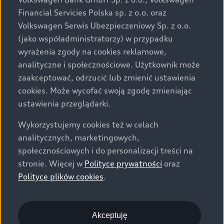
za dopłatą. Wiążące ustalenie ceny, wyposażenia i
Financial Servicies Polska sp. z o.o. oraz
specyfikacji pojazdu następują w umowie sprzedaży, a
Volkswagen Serwis Ubezpieczeniowy Sp. z o.o.
określenie parametrów technicznych zawiera
(jako współadministratorzy) w przypadku
świadectwo homologacji typu pojazdu. Zastrzegamy
wyrażenia zgody na cookies reklamowe,
sobie prawo do zmian i pomyłek. Wszelkie informacje
analityczne i społecznościowe. Użytkownik może
prezentowane na stronie są aktualne na dzień ich
zaakceptować, odrzucić lub zmienić ustawienia
zamieszczania. W celu uzyskania najnowszych
cookies. Może wycofać swoją zgodę zmieniając
informacji prosimy kontaktować się z Partnerem Marki
ustawienia przeglądarki.
Audi.
Wykorzystujemy cookies też w celach
Wszystkie produkowane obecnie samochody marki Audi
analitycznych, marketingowych,
są wykonywane z materiałów spełniających pod
społecznościowych i do personalizacji treści na
względem możliwości odzysku i recyklingu wymagania
stronie. Więcej w
Polityce prywatności
oraz
określone w normie ISO 22628 i są zgodne z
Polityce plików cookies
.
europejskimi świadectwami homologacji wydanymi wg
dyrektywy 2005/64/WE. Volkswagen Group Polska sp. z
o.o. podlega obowiązkowi zapewnienia wszystkim
użytkownikom samochodów marki Volkswagen sieci
Akceptuję