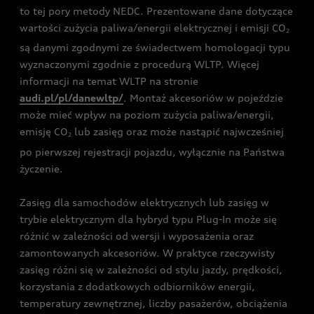
to tej pory metody NEDC. Prezentowane dane dotyczące
wartości zużycia paliwa/energii elektrycznej i emisji CO
2
są danymi zgodnymi ze świadectwem homologacji typu
wyznaczonymi zgodnie z procedurą WLTP. Więcej
informacji na temat WLTP na stronie
audi.pl/pl/danewltp/
. Montaż akcesoriów w pojeździe
może mieć wpływ na poziom zużycia paliwa/energii,
emisję CO
lub zasięg oraz może nastąpić najwcześniej
2
po pierwszej rejestracji pojazdu, wyłącznie na Państwa
życzenie.
Zasięg dla samochodów elektrycznych lub zasięg w
trybie elektrycznym dla hybryd typu Plug-In może się
różnić w zależności od wersji i wyposażenia oraz
zamontowanych akcesoriów. W praktyce rzeczywisty
zasięg różni się w zależności od stylu jazdy, prędkości,
korzystania z dodatkowych odbiorników energii,
temperatury zewnętrznej, liczby pasażerów, obciążenia