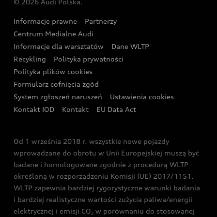
© 2026 Audi Polska.
Gwarancja
Wyszukaj najbliższego Partnera Audi
Audi Sport Festiwal
Eksperci elektromobilności Audi
Informacje prawne
Partnerzy
Akcje serwisowe Audi
Oferta dla przedsiębiorców
Audi i Muzeum Sztuki Nowoczesnej w Warszawie
Centrum Medialne Audi
Zasięg
Katalog online akcesoriów
Oferta dla klientów prywatnych
Informacje dla warsztatów
Dane WLTP
Audi driving experience
Ładowanie
Recykling
Polityka prywatności
Kalkulator rat
Audi quattro Cup
Polityka plików cookies
Formularz cofnięcia zgód
Ubezpieczenie
Audi i Puchar Świata w Skokach Narciarskich w
System zgłoszeń naruszeń
Ustawienia cookies
Zakopanem
Świat Audi RS
Kontakt IOD
Kontakt
EU Data Act
Audi driving experience
Od 1 września 2018 r. wszystkie nowe pojazdy
Audi exclusive
wprowadzane do obrotu w Unii Europejskiej muszą być
badane i homologowane zgodnie z procedurą WLTP
określoną w rozporządzeniu Komisji (UE) 2017/1151.
WLTP zapewnia bardziej rygorystyczne warunki badania
i bardziej realistyczne wartości zużycia paliwa/energii
elektrycznej i emisji CO
w porównaniu do stosowanej
2