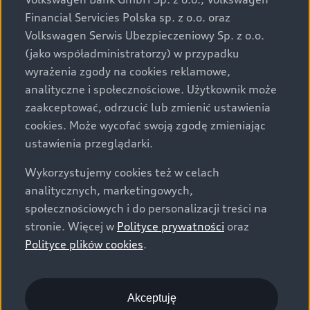
za dopłatą. Wiążące ustalenie ceny, wyposażenia i
Financial Servicies Polska sp. z o.o. oraz
specyfikacji pojazdu następują w umowie sprzedaży, a
Volkswagen Serwis Ubezpieczeniowy Sp. z o.o.
określenie parametrów technicznych zawiera
(jako współadministratorzy) w przypadku
świadectwo homologacji typu pojazdu. Zastrzegamy
wyrażenia zgody na cookies reklamowe,
sobie prawo do zmian i pomyłek. Wszelkie informacje
analityczne i społecznościowe. Użytkownik może
prezentowane na stronie są aktualne na dzień ich
zaakceptować, odrzucić lub zmienić ustawienia
zamieszczania. W celu uzyskania najnowszych
cookies. Może wycofać swoją zgodę zmieniając
informacji prosimy kontaktować się z Partnerem Marki
ustawienia przeglądarki.
Audi.
Wykorzystujemy cookies też w celach
Wszystkie produkowane obecnie samochody marki Audi
analitycznych, marketingowych,
są wykonywane z materiałów spełniających pod
społecznościowych i do personalizacji treści na
względem możliwości odzysku i recyklingu wymagania
stronie. Więcej w
Polityce prywatności
oraz
określone w normie ISO 22628 i są zgodne z
Polityce plików cookies
.
europejskimi świadectwami homologacji wydanymi wg
dyrektywy 2005/64/WE. Volkswagen Group Polska sp. z
o.o. podlega obowiązkowi zapewnienia wszystkim
użytkownikom samochodów marki Volkswagen sieci
Akceptuję