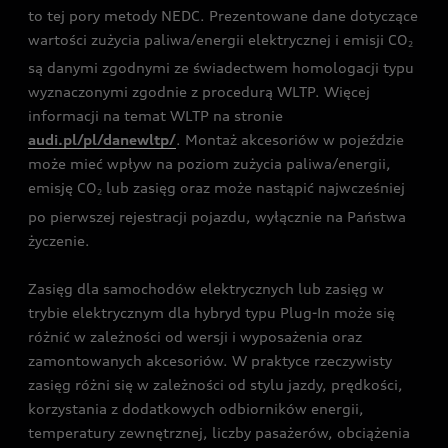
to tej pory metody NEDC. Prezentowane dane dotyczące
wartości zużycia paliwa/energii elektrycznej i emisji CO
2
są danymi zgodnymi ze świadectwem homologacji typu
wyznaczonymi zgodnie z procedurą WLTP. Więcej
informacji na temat WLTP na stronie
audi.pl/pl/danewltp/
. Montaż akcesoriów w pojeździe
może mieć wpływ na poziom zużycia paliwa/energii,
emisję CO
lub zasięg oraz może nastąpić najwcześniej
2
po pierwszej rejestracji pojazdu, wyłącznie na Państwa
życzenie.
Zasięg dla samochodów elektrycznych lub zasięg w
trybie elektrycznym dla hybryd typu Plug-In może się
różnić w zależności od wersji i wyposażenia oraz
zamontowanych akcesoriów. W praktyce rzeczywisty
zasięg różni się w zależności od stylu jazdy, prędkości,
korzystania z dodatkowych odbiorników energii,
temperatury zewnętrznej, liczby pasażerów, obciążenia