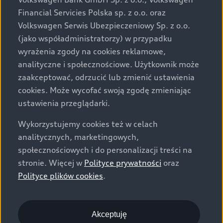
za dopłatą. Wiążące ustalenie ceny, wyposażenia i
Financial Servicies Polska sp. z o.o. oraz
specyfikacji pojazdu następują w umowie sprzedaży, a
Volkswagen Serwis Ubezpieczeniowy Sp. z o.o.
określenie parametrów technicznych zawiera
(jako współadministratorzy) w przypadku
świadectwo homologacji typu pojazdu. Zastrzegamy
wyrażenia zgody na cookies reklamowe,
sobie prawo do zmian i pomyłek. Wszelkie informacje
analityczne i społecznościowe. Użytkownik może
prezentowane na stronie są aktualne na dzień ich
zaakceptować, odrzucić lub zmienić ustawienia
zamieszczania. W celu uzyskania najnowszych
cookies. Może wycofać swoją zgodę zmieniając
informacji prosimy kontaktować się z Partnerem Marki
ustawienia przeglądarki.
Audi.
Wykorzystujemy cookies też w celach
Wszystkie produkowane obecnie samochody marki Audi
analitycznych, marketingowych,
są wykonywane z materiałów spełniających pod
społecznościowych i do personalizacji treści na
względem możliwości odzysku i recyklingu wymagania
stronie. Więcej w
Polityce prywatności
oraz
określone w normie ISO 22628 i są zgodne z
Polityce plików cookies
.
europejskimi świadectwami homologacji wydanymi wg
dyrektywy 2005/64/WE. Volkswagen Group Polska sp. z
o.o. podlega obowiązkowi zapewnienia wszystkim
użytkownikom samochodów marki Volkswagen sieci
Akceptuję