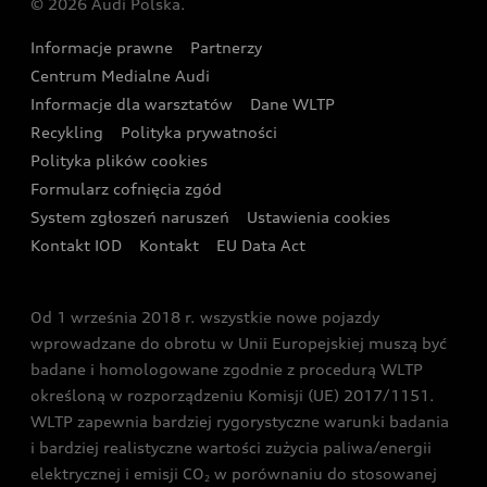
© 2026 Audi Polska.
Gwarancja
Wyszukaj najbliższego Partnera Audi
Audi Sport Festiwal
Eksperci elektromobilności Audi
Informacje prawne
Partnerzy
Akcje serwisowe Audi
Oferta dla przedsiębiorców
Audi i Muzeum Sztuki Nowoczesnej w Warszawie
Centrum Medialne Audi
Zasięg
Katalog online akcesoriów
Oferta dla klientów prywatnych
Informacje dla warsztatów
Dane WLTP
Audi driving experience
Ładowanie
Recykling
Polityka prywatności
Kalkulator rat
Audi quattro Cup
Polityka plików cookies
Formularz cofnięcia zgód
Ubezpieczenie
Audi i Puchar Świata w Skokach Narciarskich w
System zgłoszeń naruszeń
Ustawienia cookies
Zakopanem
Świat Audi RS
Kontakt IOD
Kontakt
EU Data Act
Audi driving experience
Od 1 września 2018 r. wszystkie nowe pojazdy
Audi exclusive
wprowadzane do obrotu w Unii Europejskiej muszą być
badane i homologowane zgodnie z procedurą WLTP
określoną w rozporządzeniu Komisji (UE) 2017/1151.
WLTP zapewnia bardziej rygorystyczne warunki badania
i bardziej realistyczne wartości zużycia paliwa/energii
elektrycznej i emisji CO
w porównaniu do stosowanej
2