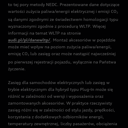
to tej pory metody NEDC. Prezentowane dane dotyczące
wartości zużycia paliwa/energii elektrycznej i emisji CO
2
są danymi zgodnymi ze świadectwem homologacji typu
wyznaczonymi zgodnie z procedurą WLTP. Więcej
informacji na temat WLTP na stronie
audi.pl/pl/danewltp/
. Montaż akcesoriów w pojeździe
może mieć wpływ na poziom zużycia paliwa/energii,
emisję CO
lub zasięg oraz może nastąpić najwcześniej
2
po pierwszej rejestracji pojazdu, wyłącznie na Państwa
życzenie.
Zasięg dla samochodów elektrycznych lub zasięg w
trybie elektrycznym dla hybryd typu Plug-In może się
różnić w zależności od wersji i wyposażenia oraz
zamontowanych akcesoriów. W praktyce rzeczywisty
zasięg różni się w zależności od stylu jazdy, prędkości,
korzystania z dodatkowych odbiorników energii,
temperatury zewnętrznej, liczby pasażerów, obciążenia