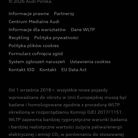
© 2026 Audi Polska.
Gwarancja
Wyszukaj najbliższego Partnera Audi
Audi Sport Festiwal
Eksperci elektromobilności Audi
Informacje prawne
Partnerzy
Akcje serwisowe Audi
Oferta dla przedsiębiorców
Audi i Muzeum Sztuki Nowoczesnej w Warszawie
Centrum Medialne Audi
Zasięg
Katalog online akcesoriów
Oferta dla klientów prywatnych
Informacje dla warsztatów
Dane WLTP
Audi driving experience
Ładowanie
Recykling
Polityka prywatności
Kalkulator rat
Audi quattro Cup
Polityka plików cookies
Formularz cofnięcia zgód
Ubezpieczenie
Audi i Puchar Świata w Skokach Narciarskich w
System zgłoszeń naruszeń
Ustawienia cookies
Zakopanem
Świat Audi RS
Kontakt IOD
Kontakt
EU Data Act
Audi driving experience
Od 1 września 2018 r. wszystkie nowe pojazdy
Audi exclusive
wprowadzane do obrotu w Unii Europejskiej muszą być
badane i homologowane zgodnie z procedurą WLTP
określoną w rozporządzeniu Komisji (UE) 2017/1151.
WLTP zapewnia bardziej rygorystyczne warunki badania
i bardziej realistyczne wartości zużycia paliwa/energii
elektrycznej i emisji CO
w porównaniu do stosowanej
2