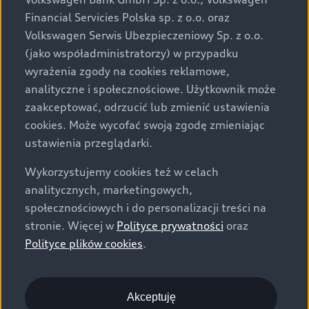
za dopłatą. Wiążące ustalenie ceny, wyposażenia i
Financial Servicies Polska sp. z o.o. oraz
specyfikacji pojazdu następują w umowie sprzedaży, a
Volkswagen Serwis Ubezpieczeniowy Sp. z o.o.
określenie parametrów technicznych zawiera
(jako współadministratorzy) w przypadku
świadectwo homologacji typu pojazdu. Zastrzegamy
wyrażenia zgody na cookies reklamowe,
sobie prawo do zmian i pomyłek. Wszelkie informacje
analityczne i społecznościowe. Użytkownik może
prezentowane na stronie są aktualne na dzień ich
zaakceptować, odrzucić lub zmienić ustawienia
zamieszczania. W celu uzyskania najnowszych
cookies. Może wycofać swoją zgodę zmieniając
informacji prosimy kontaktować się z Partnerem Marki
ustawienia przeglądarki.
Audi.
Wykorzystujemy cookies też w celach
Wszystkie produkowane obecnie samochody marki Audi
analitycznych, marketingowych,
są wykonywane z materiałów spełniających pod
społecznościowych i do personalizacji treści na
względem możliwości odzysku i recyklingu wymagania
stronie. Więcej w
Polityce prywatności
oraz
określone w normie ISO 22628 i są zgodne z
Polityce plików cookies
.
europejskimi świadectwami homologacji wydanymi wg
dyrektywy 2005/64/WE. Volkswagen Group Polska sp. z
o.o. podlega obowiązkowi zapewnienia wszystkim
użytkownikom samochodów marki Volkswagen sieci
Akceptuję