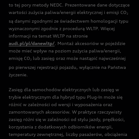
to tej pory metody NEDC. Prezentowane dane dotyczące
wartości zużycia paliwa/energii elektrycznej i emisji CO
2
są danymi zgodnymi ze świadectwem homologacji typu
wyznaczonymi zgodnie z procedurą WLTP. Więcej
informacji na temat WLTP na stronie
audi.pl/pl/danewltp/
. Montaż akcesoriów w pojeździe
może mieć wpływ na poziom zużycia paliwa/energii,
emisję CO
lub zasięg oraz może nastąpić najwcześniej
2
po pierwszej rejestracji pojazdu, wyłącznie na Państwa
życzenie.
Zasięg dla samochodów elektrycznych lub zasięg w
trybie elektrycznym dla hybryd typu Plug-In może się
różnić w zależności od wersji i wyposażenia oraz
zamontowanych akcesoriów. W praktyce rzeczywisty
zasięg różni się w zależności od stylu jazdy, prędkości,
korzystania z dodatkowych odbiorników energii,
temperatury zewnętrznej, liczby pasażerów, obciążenia