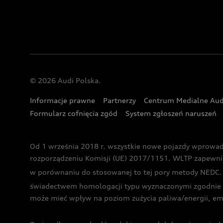
© 2026 Audi Polska.
Informacje prawne
Partnerzy
Centrum Medialne Aud
Formularz cofnięcia zgód
System zgłoszeń naruszeń
Od 1 września 2018 r. wszystkie nowe pojazdy wprowa
rozporządzeniu Komisji (UE) 2017/1151. WLTP zapewnia ba
w porównaniu do stosowanej to tej pory metody NEDC. P
świadectwem homologacji typu wyznaczonymi zgodnie z
może mieć wpływ na poziom zużycia paliwa/energii, em