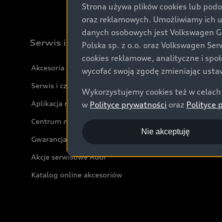
Strona używa plików cookies lub podo
oraz reklamowych. Umożliwiamy ich 
danych osobowych jest Volkswagen Gro
Serwis i akcesoria
Polska sp. z o.o. oraz Volkswagen Se
cookies reklamowe, analityczne i spo
Akcesoria
wycofać swoją zgodę zmieniając ustaw
Serwis i części
Wykorzystujemy cookies też w celach 
Aplikacja myAudi i usługi cyfrowe
w
Polityce prywatności
oraz
Polityce 
Centrum napraw powypadkowych
Nie akceptuję
Gwarancja
Akcje serwisowe Audi
Katalog online akcesoriów