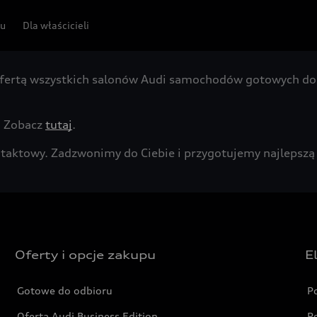
pu
Dla właścicieli
fertą wszystkich salonów Audi samochodów gotowych do 
. Zobacz
tutaj
.
kontaktowy. Zadzwonimy do Ciebie i przygotujemy najleps
Oferty i opcje zakupu
E
Gotowe do odbioru
P
Oferta Audi Business Edition
P