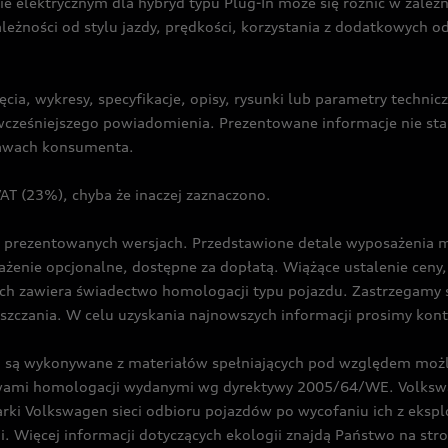
ie elektrycznym dla hybryd typu Plug-In może się różnić w zale
ależności od stylu jazdy, prędkości, korzystania z dodatkowych o
cia, wykresy, specyfikacje, opisy, rysunki lub parametry techni
z wcześniejszego powiadomienia. Prezentowane informacje nie s
prawach konsumenta.
T (23%), chyba że inaczej zaznaczono.
prezentowanych wersjach. Przedstawione detale wyposażenia mogą
żenie opcjonalne, dostępne za dopłatą. Wiążące ustalenie ceny, 
ch zawiera świadectwo homologacji typu pojazdu. Zastrzegamy 
eszczania. W celu uzyskania najnowszych informacji prosimy kon
są wykonywane z materiałów spełniających pod względem możli
twami homologacji wydanymi wg dyrektywy 2005/64/WE. Volkswa
Volkswagen sieci odbioru pojazdów po wycofaniu ich z eksploa
i. Więcej informacji dotyczących ekologii znajdą Państwo na str