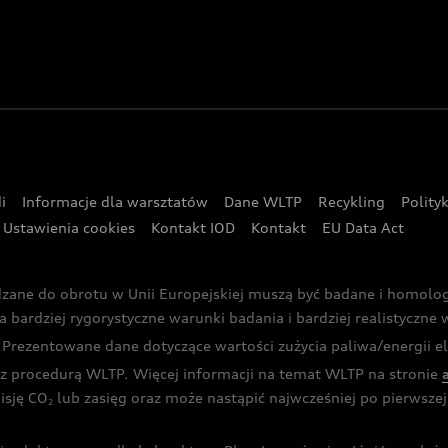
i
Informacje dla warsztatów
Dane WLTP
Recykling
Polity
Ustawienia cookies
Kontakt IOD
Kontakt
EU Data Act
dzane do obrotu w Unii Europejskiej muszą być badane i homol
rdziej rygorystyczne warunki badania i bardziej realistyczne wa
rezentowane dane dotyczące wartości zużycia paliwa/energii ele
 procedurą WLTP. Więcej informacji na temat WLTP na stronie
isję CO
lub zasięg oraz może nastąpić najwcześniej po pierwszej 
2