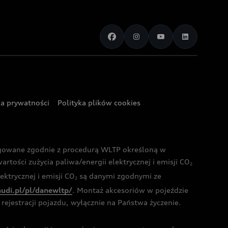
ka prywatności
Polityka plików cookies
ogowane zgodnie z procedurą WLTP określoną w
rtości zużycia paliwa/energii elektrycznej i emisji CO
2
ktrycznej i emisji CO
są danymi zgodnymi ze
2
audi.pl/pl/danewltp/
. Montaż akcesoriów w pojeździe
rejestracji pojazdu, wyłącznie na Państwa życzenie.