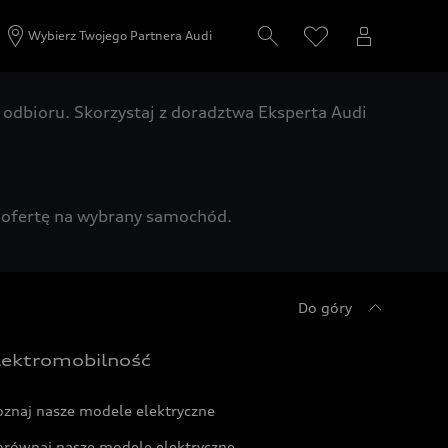
Wybierz Twojego Partnera Audi
odbioru. Skorzystaj z doradztwa Eksperta Audi
zą ofertę na wybrany samochód.
Do góry
lektromobilność
oznaj nasze modele elektryczne
orównaj nasze modele elektryczne