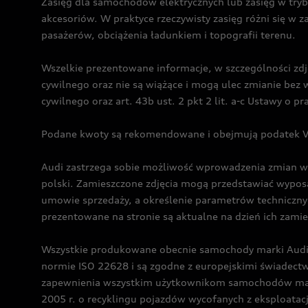
Zasięg dla samochodów elektrycznych lub zasięg w tryb
akcesoriów. W praktyce rzeczywisty zasięg różni się w z
pasażerów, obciążenia ładunkiem i topografii terenu.
Wszelkie prezentowane informacje, w szczególności zdję
cywilnego oraz nie są wiążące i mogą ulec zmianie be
cywilnego oraz art. 43b ust. 2 pkt 2 lit. a-c Ustawy o 
Podane kwoty są rekomendowane i obejmują podatek VA
Audi zastrzega sobie możliwość wprowadzenia zmian w 
polski. Zamieszczone zdjęcia mogą przedstawiać wyposa
umowie sprzedaży, a określenie parametrów techniczny
prezentowane na stronie są aktualne na dzień ich zami
Wszystkie produkowane obecnie samochody marki Audi 
normie ISO 22628 i są zgodne z europejskimi świadec
zapewnienia wszystkim użytkownikom samochodów marki 
2005 r. o recyklingu pojazdów wycofanych z eksploatacj