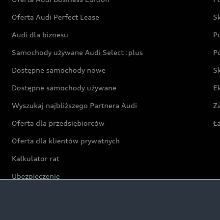
Oferta Audi Perfect Lease
S
Audi dla biznesu
P
Samochody używane Audi Select :plus
P
Dostępne samochody nowe
S
Dostępne samochody używane
E
Wyszukaj najbliższego Partnera Audi
Z
Oferta dla przedsiębiorców
Ł
Oferta dla klientów prywatnych
Kalkulator rat
Ubezpieczenie
Świat Audi RS
Audi driving experience