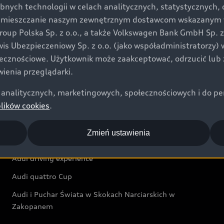
bnych technologii w celach analitycznych, statystycznych,
Audi exclusive
umieszczanie naszym zewnętrznym dostawcom wskazanym w 
up Polska Sp. z o.o., a także Volkswagen Bank GmbH Sp. z o
Świat Audi
rwis Ubezpieczeniowy Sp. z o.o. (jako współadministratorzy
łecznościowe. Użytkownik może zaakceptować, odrzucić lub 
Aktualności i historie postępu
ienia przeglądarki.
Audi Revolut F1® Team
analitycznych, marketingowych, społecznościowych i do perso
Audi Nuvolari
plików cookies
.
Audi Sport Festiwal
Zmień ustawienia
Audi i Muzeum Sztuki Nowoczesnej w Warszawie
Audi driving experience
Audi quattro Cup
Audi i Puchar Świata w Skokach Narciarskich w
Zakopanem