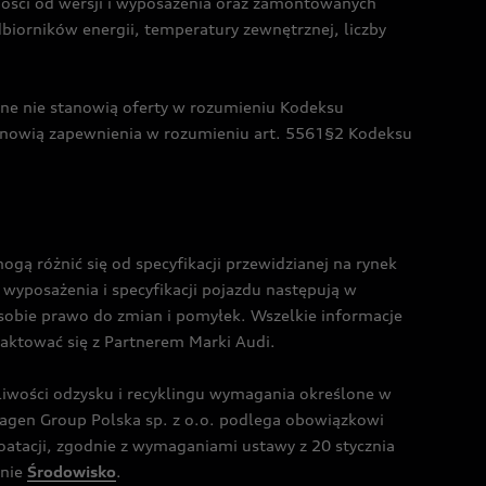
żności od wersji i wyposażenia oraz zamontowanych
dbiorników energii, temperatury zewnętrznej, liczby
czne nie stanowią oferty w rozumieniu Kodeksu
tanowią zapewnienia w rozumieniu art. 5561§2 Kodeksu
 różnić się od specyfikacji przewidzianej na rynek
wyposażenia i specyfikacji pojazdu następują w
sobie prawo do zmian i pomyłek. Wszelkie informacje
taktować się z Partnerem Marki Audi.
wości odzysku i recyklingu wymagania określone w
gen Group Polska sp. z o.o. podlega obowiązkowi
tacji, zgodnie z wymaganiami ustawy z 20 stycznia
onie
Środowisko
.