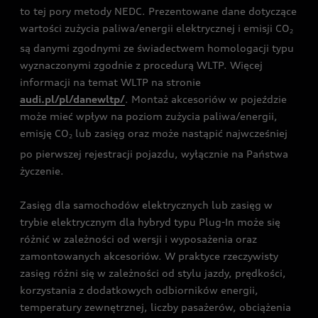
to tej pory metody NEDC. Prezentowane dane dotyczące
wartości zużycia paliwa/energii elektrycznej i emisji CO
2
są danymi zgodnymi ze świadectwem homologacji typu
wyznaczonymi zgodnie z procedurą WLTP. Więcej
informacji na temat WLTP na stronie
audi.pl/pl/danewltp/
. Montaż akcesoriów w pojeździe
może mieć wpływ na poziom zużycia paliwa/energii,
emisję CO
lub zasięg oraz może nastąpić najwcześniej
2
po pierwszej rejestracji pojazdu, wyłącznie na Państwa
życzenie.
Zasięg dla samochodów elektrycznych lub zasięg w
trybie elektrycznym dla hybryd typu Plug-In może się
różnić w zależności od wersji i wyposażenia oraz
zamontowanych akcesoriów. W praktyce rzeczywisty
zasięg różni się w zależności od stylu jazdy, prędkości,
korzystania z dodatkowych odbiorników energii,
temperatury zewnętrznej, liczby pasażerów, obciążenia