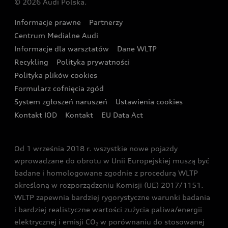
© 2026 Audi Polska.
Gwarancja
Wyszukaj najbliższego Partnera Audi
Audi Sport Festiwal
Eksperci elektromobilności Audi
Informacje prawne
Partnerzy
Akcje serwisowe Audi
Oferta dla przedsiębiorców
Audi i Muzeum Sztuki Nowoczesnej w Warszawie
Centrum Medialne Audi
Zasięg
Katalog online akcesoriów
Oferta dla klientów prywatnych
Informacje dla warsztatów
Dane WLTP
Audi driving experience
Ładowanie
Recykling
Polityka prywatności
Kalkulator rat
Audi quattro Cup
Polityka plików cookies
Formularz cofnięcia zgód
Ubezpieczenie
Audi i Puchar Świata w Skokach Narciarskich w
System zgłoszeń naruszeń
Ustawienia cookies
Zakopanem
Świat Audi RS
Kontakt IOD
Kontakt
EU Data Act
Audi driving experience
Od 1 września 2018 r. wszystkie nowe pojazdy
Audi exclusive
wprowadzane do obrotu w Unii Europejskiej muszą być
badane i homologowane zgodnie z procedurą WLTP
określoną w rozporządzeniu Komisji (UE) 2017/1151.
WLTP zapewnia bardziej rygorystyczne warunki badania
i bardziej realistyczne wartości zużycia paliwa/energii
elektrycznej i emisji CO
w porównaniu do stosowanej
2