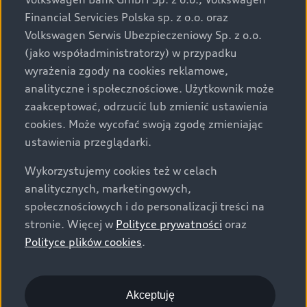
za dopłatą. Wiążące ustalenie ceny, wyposażenia i
Financial Servicies Polska sp. z o.o. oraz
specyfikacji pojazdu następują w umowie sprzedaży, a
Volkswagen Serwis Ubezpieczeniowy Sp. z o.o.
określenie parametrów technicznych zawiera
(jako współadministratorzy) w przypadku
świadectwo homologacji typu pojazdu. Zastrzegamy
wyrażenia zgody na cookies reklamowe,
sobie prawo do zmian i pomyłek. Wszelkie informacje
analityczne i społecznościowe. Użytkownik może
prezentowane na stronie są aktualne na dzień ich
zaakceptować, odrzucić lub zmienić ustawienia
zamieszczania. W celu uzyskania najnowszych
cookies. Może wycofać swoją zgodę zmieniając
informacji prosimy kontaktować się z Partnerem Marki
ustawienia przeglądarki.
Audi.
Wykorzystujemy cookies też w celach
Wszystkie produkowane obecnie samochody marki Audi
analitycznych, marketingowych,
są wykonywane z materiałów spełniających pod
społecznościowych i do personalizacji treści na
względem możliwości odzysku i recyklingu wymagania
stronie. Więcej w
Polityce prywatności
oraz
określone w normie ISO 22628 i są zgodne z
Polityce plików cookies
.
europejskimi świadectwami homologacji wydanymi wg
dyrektywy 2005/64/WE. Volkswagen Group Polska sp. z
o.o. podlega obowiązkowi zapewnienia wszystkim
użytkownikom samochodów marki Volkswagen sieci
Akceptuję