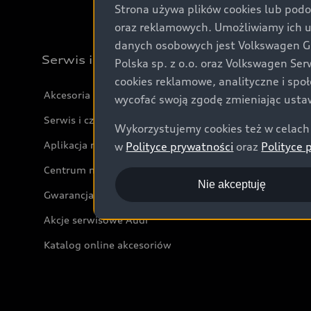
Strona używa plików cookies lub podo
oraz reklamowych. Umożliwiamy ich 
danych osobowych jest Volkswagen Gro
Serwis i akcesoria
Polska sp. z o.o. oraz Volkswagen Se
cookies reklamowe, analityczne i spo
Akcesoria
wycofać swoją zgodę zmieniając ustaw
Serwis i części
Wykorzystujemy cookies też w celach 
Aplikacja myAudi i usługi cyfrowe
w
Polityce prywatności
oraz
Polityce 
Centrum napraw powypadkowych
Nie akceptuję
Gwarancja
Akcje serwisowe Audi
Katalog online akcesoriów