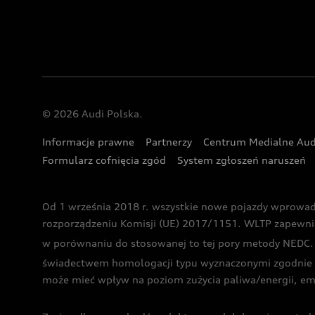
© 2026 Audi Polska.
Informacje prawne
Partnerzy
Centrum Medialne Aud
Formularz cofnięcia zgód
System zgłoszeń naruszeń
Od 1 września 2018 r. wszystkie nowe pojazdy wprowa
rozporządzeniu Komisji (UE) 2017/1151. WLTP zapewnia ba
w porównaniu do stosowanej to tej pory metody NEDC. P
świadectwem homologacji typu wyznaczonymi zgodnie z
może mieć wpływ na poziom zużycia paliwa/energii, em