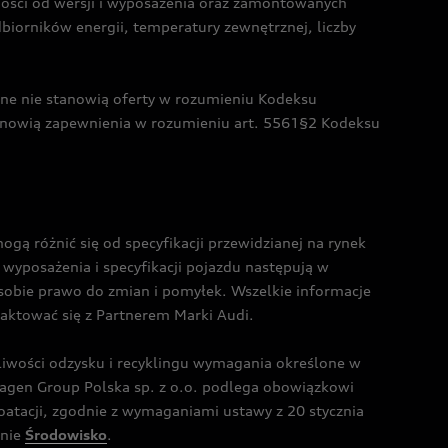
żności od wersji i wyposażenia oraz zamontowanych
dbiorników energii, temperatury zewnętrznej, liczby
czne nie stanowią oferty w rozumieniu Kodeksu
tanowią zapewnienia w rozumieniu art. 5561§2 Kodeksu
 różnić się od specyfikacji przewidzianej na rynek
wyposażenia i specyfikacji pojazdu następują w
sobie prawo do zmian i pomyłek. Wszelkie informacje
taktować się z Partnerem Marki Audi.
wości odzysku i recyklingu wymagania określone w
gen Group Polska sp. z o.o. podlega obowiązkowi
tacji, zgodnie z wymaganiami ustawy z 20 stycznia
onie
Środowisko
.