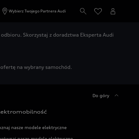
Wybierz Twojego Partnera Audi
odbioru. Skorzystaj z doradztwa Eksperta Audi
zą ofertę na wybrany samochód.
Do góry
lektromobilność
oznaj nasze modele elektryczne
orównaj nasze modele elektryczne