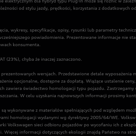
ie elektrycznym dla hybryd typu Plug-In może się różnić w zale
ależności od stylu jazdy, prędkości, korzystania z dodatkowych o
cia, wykresy, specyfikacje, opisy, rysunki lub parametry techni
z wcześniejszego powiadomienia. Prezentowane informacje nie s
prawach konsumenta.
T (23%), chyba że inaczej zaznaczono.
prezentowanych wersjach. Przedstawione detale wyposażenia mogą
żenie opcjonalne, dostępne za dopłatą. Wiążące ustalenie ceny, 
ch zawiera świadectwo homologacji typu pojazdu. Zastrzegamy 
eszczania. W celu uzyskania najnowszych informacji prosimy kon
są wykonywane z materiałów spełniających pod względem możli
twami homologacji wydanymi wg dyrektywy 2005/64/WE. Volkswa
Volkswagen sieci odbioru pojazdów po wycofaniu ich z eksploa
i. Więcej informacji dotyczących ekologii znajdą Państwo na str