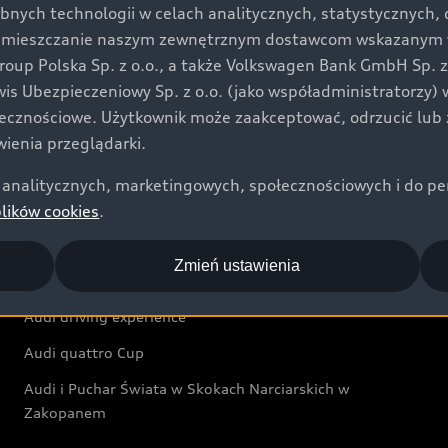
bnych technologii w celach analitycznych, statystycznych,
Audi exclusive
umieszczanie naszym zewnętrznym dostawcom wskazanym w 
up Polska Sp. z o.o., a także Volkswagen Bank GmbH Sp. z o
Świat Audi
rwis Ubezpieczeniowy Sp. z o.o. (jako współadministratorzy
łecznościowe. Użytkownik może zaakceptować, odrzucić lub 
Aktualności i historie postępu
ienia przeglądarki.
Audi Revolut F1® Team
analitycznych, marketingowych, społecznościowych i do perso
Audi Nuvolari
plików cookies
.
Audi Sport Festiwal
Zmień ustawienia
Audi i Muzeum Sztuki Nowoczesnej w Warszawie
Audi driving experience
Audi quattro Cup
Audi i Puchar Świata w Skokach Narciarskich w
Zakopanem