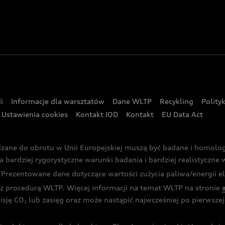
i
Informacje dla warsztatów
Dane WLTP
Recykling
Polity
Ustawienia cookies
Kontakt IOD
Kontakt
EU Data Act
dzane do obrotu w Unii Europejskiej muszą być badane i homol
rdziej rygorystyczne warunki badania i bardziej realistyczne wa
rezentowane dane dotyczące wartości zużycia paliwa/energii ele
 procedurą WLTP. Więcej informacji na temat WLTP na stronie
isję CO
lub zasięg oraz może nastąpić najwcześniej po pierwszej 
2