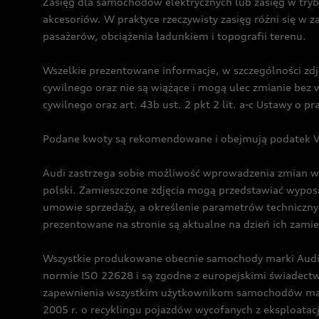
Zasięg dla samochodów elektrycznych lub zasięg w tryb
akcesoriów. W praktyce rzeczywisty zasięg różni się w z
pasażerów, obciążenia ładunkiem i topografii terenu.
Wszelkie prezentowane informacje, w szczególności zdję
cywilnego oraz nie są wiążące i mogą ulec zmianie be
cywilnego oraz art. 43b ust. 2 pkt 2 lit. a-c Ustawy o 
Podane kwoty są rekomendowane i obejmują podatek VA
Audi zastrzega sobie możliwość wprowadzenia zmian w 
polski. Zamieszczone zdjęcia mogą przedstawiać wyposa
umowie sprzedaży, a określenie parametrów techniczny
prezentowane na stronie są aktualne na dzień ich zami
Wszystkie produkowane obecnie samochody marki Audi 
normie ISO 22628 i są zgodne z europejskimi świadec
zapewnienia wszystkim użytkownikom samochodów marki 
2005 r. o recyklingu pojazdów wycofanych z eksploatacj