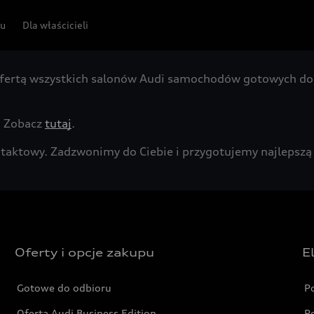
pu
Dla właścicieli
fertą wszystkich salonów Audi samochodów gotowych do 
. Zobacz
tutaj
.
kontaktowy. Zadzwonimy do Ciebie i przygotujemy najleps
Oferty i opcje zakupu
E
Gotowe do odbioru
P
Oferta Audi Business Edition
P