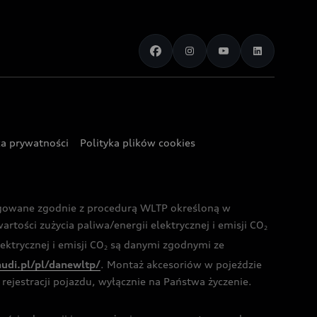
ka prywatności
Polityka plików cookies
ogowane zgodnie z procedurą WLTP określoną w
rtości zużycia paliwa/energii elektrycznej i emisji CO
2
ktrycznej i emisji CO
są danymi zgodnymi ze
2
audi.pl/pl/danewltp/
. Montaż akcesoriów w pojeździe
rejestracji pojazdu, wyłącznie na Państwa życzenie.