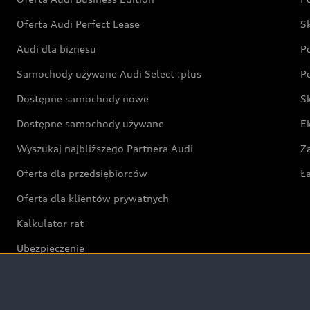
Oferta Audi Perfect Lease
S
Audi dla biznesu
P
Samochody używane Audi Select :plus
P
Dostępne samochody nowe
S
Dostępne samochody używane
E
Wyszukaj najbliższego Partnera Audi
Z
Oferta dla przedsiębiorców
Ł
Oferta dla klientów prywatnych
Kalkulator rat
Ubezpieczenie
Świat Audi RS
Audi driving experience