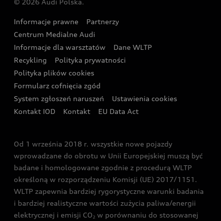
© 2026 Audi Polska.
Gwarancja
Wyszukaj najbliższego Partnera Audi
Audi Sport Festiwal
Eksperci elektromobilności Audi
Informacje prawne
Partnerzy
Akcje serwisowe Audi
Oferta dla przedsiębiorców
Audi i Muzeum Sztuki Nowoczesnej w Warszawie
Centrum Medialne Audi
Zasięg
Katalog online akcesoriów
Oferta dla klientów prywatnych
Informacje dla warsztatów
Dane WLTP
Audi driving experience
Ładowanie
Recykling
Polityka prywatności
Kalkulator rat
Audi quattro Cup
Polityka plików cookies
Formularz cofnięcia zgód
Ubezpieczenie
Audi i Puchar Świata w Skokach Narciarskich w
System zgłoszeń naruszeń
Ustawienia cookies
Zakopanem
Świat Audi RS
Kontakt IOD
Kontakt
EU Data Act
Audi driving experience
Od 1 września 2018 r. wszystkie nowe pojazdy
Audi exclusive
wprowadzane do obrotu w Unii Europejskiej muszą być
badane i homologowane zgodnie z procedurą WLTP
określoną w rozporządzeniu Komisji (UE) 2017/1151.
WLTP zapewnia bardziej rygorystyczne warunki badania
i bardziej realistyczne wartości zużycia paliwa/energii
elektrycznej i emisji CO
w porównaniu do stosowanej
2