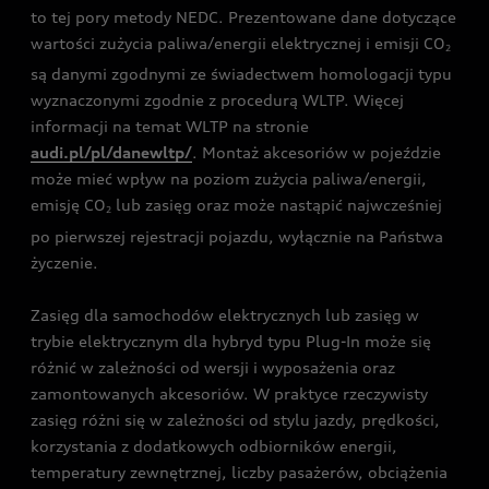
to tej pory metody NEDC. Prezentowane dane dotyczące
wartości zużycia paliwa/energii elektrycznej i emisji CO
2
są danymi zgodnymi ze świadectwem homologacji typu
wyznaczonymi zgodnie z procedurą WLTP. Więcej
informacji na temat WLTP na stronie
audi.pl/pl/danewltp/
. Montaż akcesoriów w pojeździe
może mieć wpływ na poziom zużycia paliwa/energii,
emisję CO
lub zasięg oraz może nastąpić najwcześniej
2
po pierwszej rejestracji pojazdu, wyłącznie na Państwa
życzenie.
Zasięg dla samochodów elektrycznych lub zasięg w
trybie elektrycznym dla hybryd typu Plug-In może się
różnić w zależności od wersji i wyposażenia oraz
zamontowanych akcesoriów. W praktyce rzeczywisty
zasięg różni się w zależności od stylu jazdy, prędkości,
korzystania z dodatkowych odbiorników energii,
temperatury zewnętrznej, liczby pasażerów, obciążenia