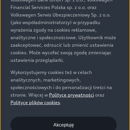
za dopłatą. Wiążące ustalenie ceny, wyposażenia i
Financial Servicies Polska sp. z o.o. oraz
specyfikacji pojazdu następują w umowie sprzedaży, a
Volkswagen Serwis Ubezpieczeniowy Sp. z o.o.
określenie parametrów technicznych zawiera
(jako współadministratorzy) w przypadku
świadectwo homologacji typu pojazdu. Zastrzegamy
wyrażenia zgody na cookies reklamowe,
sobie prawo do zmian i pomyłek. Wszelkie informacje
analityczne i społecznościowe. Użytkownik może
prezentowane na stronie są aktualne na dzień ich
zaakceptować, odrzucić lub zmienić ustawienia
zamieszczania. W celu uzyskania najnowszych
cookies. Może wycofać swoją zgodę zmieniając
informacji prosimy kontaktować się z Partnerem Marki
ustawienia przeglądarki.
Audi.
Wykorzystujemy cookies też w celach
Wszystkie produkowane obecnie samochody marki Audi
analitycznych, marketingowych,
są wykonywane z materiałów spełniających pod
społecznościowych i do personalizacji treści na
względem możliwości odzysku i recyklingu wymagania
stronie. Więcej w
Polityce prywatności
oraz
określone w normie ISO 22628 i są zgodne z
Polityce plików cookies
.
europejskimi świadectwami homologacji wydanymi wg
dyrektywy 2005/64/WE. Volkswagen Group Polska sp. z
o.o. podlega obowiązkowi zapewnienia wszystkim
użytkownikom samochodów marki Volkswagen sieci
Akceptuję