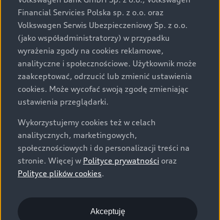
za dopłatą. Wiążące ustalenie ceny, wyposażenia i
Financial Servicies Polska sp. z o.o. oraz
specyfikacji pojazdu następują w umowie sprzedaży, a
Volkswagen Serwis Ubezpieczeniowy Sp. z o.o.
określenie parametrów technicznych zawiera
(jako współadministratorzy) w przypadku
świadectwo homologacji typu pojazdu. Zastrzegamy
wyrażenia zgody na cookies reklamowe,
sobie prawo do zmian i pomyłek. Wszelkie informacje
analityczne i społecznościowe. Użytkownik może
prezentowane na stronie są aktualne na dzień ich
zaakceptować, odrzucić lub zmienić ustawienia
zamieszczania. W celu uzyskania najnowszych
cookies. Może wycofać swoją zgodę zmieniając
informacji prosimy kontaktować się z Partnerem Marki
ustawienia przeglądarki.
Audi.
Wykorzystujemy cookies też w celach
Wszystkie produkowane obecnie samochody marki Audi
analitycznych, marketingowych,
są wykonywane z materiałów spełniających pod
społecznościowych i do personalizacji treści na
względem możliwości odzysku i recyklingu wymagania
stronie. Więcej w
Polityce prywatności
oraz
określone w normie ISO 22628 i są zgodne z
Polityce plików cookies
.
europejskimi świadectwami homologacji wydanymi wg
dyrektywy 2005/64/WE. Volkswagen Group Polska sp. z
o.o. podlega obowiązkowi zapewnienia wszystkim
użytkownikom samochodów marki Volkswagen sieci
Akceptuję