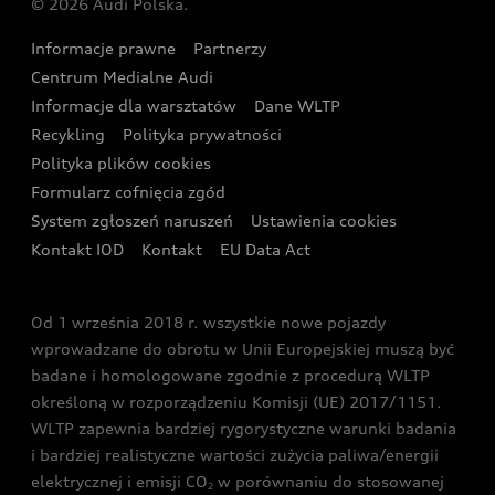
© 2026 Audi Polska.
Gwarancja
Wyszukaj najbliższego Partnera Audi
Audi Sport Festiwal
Eksperci elektromobilności Audi
Informacje prawne
Partnerzy
Akcje serwisowe Audi
Oferta dla przedsiębiorców
Audi i Muzeum Sztuki Nowoczesnej w Warszawie
Centrum Medialne Audi
Zasięg
Katalog online akcesoriów
Oferta dla klientów prywatnych
Informacje dla warsztatów
Dane WLTP
Audi driving experience
Ładowanie
Recykling
Polityka prywatności
Kalkulator rat
Audi quattro Cup
Polityka plików cookies
Formularz cofnięcia zgód
Ubezpieczenie
Audi i Puchar Świata w Skokach Narciarskich w
System zgłoszeń naruszeń
Ustawienia cookies
Zakopanem
Świat Audi RS
Kontakt IOD
Kontakt
EU Data Act
Audi driving experience
Od 1 września 2018 r. wszystkie nowe pojazdy
Audi exclusive
wprowadzane do obrotu w Unii Europejskiej muszą być
badane i homologowane zgodnie z procedurą WLTP
określoną w rozporządzeniu Komisji (UE) 2017/1151.
WLTP zapewnia bardziej rygorystyczne warunki badania
i bardziej realistyczne wartości zużycia paliwa/energii
elektrycznej i emisji CO
w porównaniu do stosowanej
2