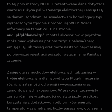
to tej pory metody NEDC. Prezentowane dane dotyczące
wartości zużycia paliwa/energii elektrycznej i emisji CO
2
są danymi zgodnymi ze świadectwem homologacji typu
wyznaczonymi zgodnie z procedurą WLTP. Więcej
informacji na temat WLTP na stronie
audi.pl/pl/danewltp/
. Montaż akcesoriów w pojeździe
może mieć wpływ na poziom zużycia paliwa/energii,
emisję CO
lub zasięg oraz może nastąpić najwcześniej
2
po pierwszej rejestracji pojazdu, wyłącznie na Państwa
życzenie.
Zasięg dla samochodów elektrycznych lub zasięg w
trybie elektrycznym dla hybryd typu Plug-In może się
różnić w zależności od wersji i wyposażenia oraz
zamontowanych akcesoriów. W praktyce rzeczywisty
zasięg różni się w zależności od stylu jazdy, prędkości,
korzystania z dodatkowych odbiorników energii,
temperatury zewnętrznej, liczby pasażerów, obciążenia