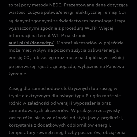
to tej pory metody NEDC. Prezentowane dane dotyczące
wartości zużycia paliwa/energii elektrycznej i emisji CO
2
są danymi zgodnymi ze świadectwem homologacji typu
wyznaczonymi zgodnie z procedurą WLTP. Więcej
informacji na temat WLTP na stronie
audi.pl/pl/danewltp/
. Montaż akcesoriów w pojeździe
może mieć wpływ na poziom zużycia paliwa/energii,
emisję CO
lub zasięg oraz może nastąpić najwcześniej
2
po pierwszej rejestracji pojazdu, wyłącznie na Państwa
życzenie.
Zasięg dla samochodów elektrycznych lub zasięg w
trybie elektrycznym dla hybryd typu Plug-In może się
różnić w zależności od wersji i wyposażenia oraz
zamontowanych akcesoriów. W praktyce rzeczywisty
zasięg różni się w zależności od stylu jazdy, prędkości,
korzystania z dodatkowych odbiorników energii,
temperatury zewnętrznej, liczby pasażerów, obciążenia