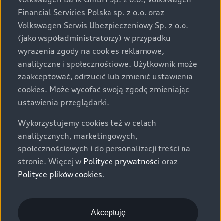
za dopłatą. Wiążące ustalenie ceny, wyposażenia i
Financial Servicies Polska sp. z o.o. oraz
specyfikacji pojazdu następują w umowie sprzedaży, a
Volkswagen Serwis Ubezpieczeniowy Sp. z o.o.
określenie parametrów technicznych zawiera
(jako współadministratorzy) w przypadku
świadectwo homologacji typu pojazdu. Zastrzegamy
wyrażenia zgody na cookies reklamowe,
sobie prawo do zmian i pomyłek. Wszelkie informacje
analityczne i społecznościowe. Użytkownik może
prezentowane na stronie są aktualne na dzień ich
zaakceptować, odrzucić lub zmienić ustawienia
zamieszczania. W celu uzyskania najnowszych
cookies. Może wycofać swoją zgodę zmieniając
informacji prosimy kontaktować się z Partnerem Marki
ustawienia przeglądarki.
Audi.
Wykorzystujemy cookies też w celach
Wszystkie produkowane obecnie samochody marki Audi
analitycznych, marketingowych,
są wykonywane z materiałów spełniających pod
społecznościowych i do personalizacji treści na
względem możliwości odzysku i recyklingu wymagania
stronie. Więcej w
Polityce prywatności
oraz
określone w normie ISO 22628 i są zgodne z
Polityce plików cookies
.
europejskimi świadectwami homologacji wydanymi wg
dyrektywy 2005/64/WE. Volkswagen Group Polska sp. z
o.o. podlega obowiązkowi zapewnienia wszystkim
użytkownikom samochodów marki Volkswagen sieci
Akceptuję