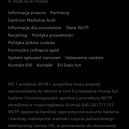
© 2026 Audi Polska.
Gwarancja
Wyszukaj najbliższego Partnera Audi
Audi Sport Festiwal
Eksperci elektromobilności Audi
Informacje prawne
Partnerzy
Akcje serwisowe Audi
Oferta dla przedsiębiorców
Audi i Muzeum Sztuki Nowoczesnej w Warszawie
Centrum Medialne Audi
Zasięg
Katalog online akcesoriów
Oferta dla klientów prywatnych
Informacje dla warsztatów
Dane WLTP
Audi driving experience
Ładowanie
Recykling
Polityka prywatności
Kalkulator rat
Audi quattro Cup
Polityka plików cookies
Formularz cofnięcia zgód
Ubezpieczenie
Audi i Puchar Świata w Skokach Narciarskich w
System zgłoszeń naruszeń
Ustawienia cookies
Zakopanem
Świat Audi RS
Kontakt IOD
Kontakt
EU Data Act
Audi driving experience
Od 1 września 2018 r. wszystkie nowe pojazdy
Audi exclusive
wprowadzane do obrotu w Unii Europejskiej muszą być
badane i homologowane zgodnie z procedurą WLTP
określoną w rozporządzeniu Komisji (UE) 2017/1151.
WLTP zapewnia bardziej rygorystyczne warunki badania
i bardziej realistyczne wartości zużycia paliwa/energii
elektrycznej i emisji CO
w porównaniu do stosowanej
2