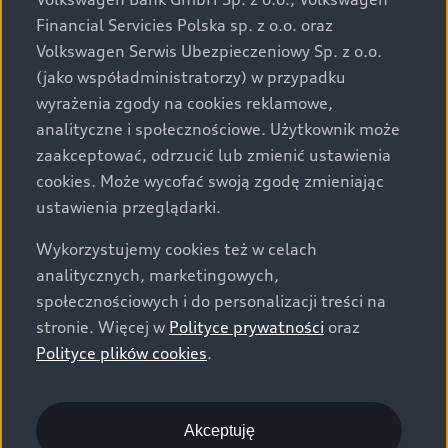
za dopłatą. Wiążące ustalenie ceny, wyposażenia i
Financial Servicies Polska sp. z o.o. oraz
specyfikacji pojazdu następują w umowie sprzedaży, a
Volkswagen Serwis Ubezpieczeniowy Sp. z o.o.
określenie parametrów technicznych zawiera
(jako współadministratorzy) w przypadku
świadectwo homologacji typu pojazdu. Zastrzegamy
wyrażenia zgody na cookies reklamowe,
sobie prawo do zmian i pomyłek. Wszelkie informacje
analityczne i społecznościowe. Użytkownik może
prezentowane na stronie są aktualne na dzień ich
zaakceptować, odrzucić lub zmienić ustawienia
zamieszczania. W celu uzyskania najnowszych
cookies. Może wycofać swoją zgodę zmieniając
informacji prosimy kontaktować się z Partnerem Marki
ustawienia przeglądarki.
Audi.
Wykorzystujemy cookies też w celach
Wszystkie produkowane obecnie samochody marki Audi
analitycznych, marketingowych,
są wykonywane z materiałów spełniających pod
społecznościowych i do personalizacji treści na
względem możliwości odzysku i recyklingu wymagania
stronie. Więcej w
Polityce prywatności
oraz
określone w normie ISO 22628 i są zgodne z
Polityce plików cookies
.
europejskimi świadectwami homologacji wydanymi wg
dyrektywy 2005/64/WE. Volkswagen Group Polska sp. z
o.o. podlega obowiązkowi zapewnienia wszystkim
użytkownikom samochodów marki Volkswagen sieci
Akceptuję