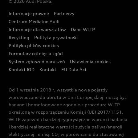
© 2026 Audi Polska.
Gwarancja
Wyszukaj najbliższego Partnera Audi
Audi Sport Festiwal
Eksperci elektromobilności Audi
Informacje prawne
Partnerzy
Akcje serwisowe Audi
Oferta dla przedsiębiorców
Audi i Muzeum Sztuki Nowoczesnej w Warszawie
Centrum Medialne Audi
Zasięg
Katalog online akcesoriów
Oferta dla klientów prywatnych
Informacje dla warsztatów
Dane WLTP
Audi driving experience
Ładowanie
Recykling
Polityka prywatności
Kalkulator rat
Audi quattro Cup
Polityka plików cookies
Formularz cofnięcia zgód
Ubezpieczenie
Audi i Puchar Świata w Skokach Narciarskich w
System zgłoszeń naruszeń
Ustawienia cookies
Zakopanem
Świat Audi RS
Kontakt IOD
Kontakt
EU Data Act
Audi driving experience
Od 1 września 2018 r. wszystkie nowe pojazdy
Audi exclusive
wprowadzane do obrotu w Unii Europejskiej muszą być
badane i homologowane zgodnie z procedurą WLTP
określoną w rozporządzeniu Komisji (UE) 2017/1151.
WLTP zapewnia bardziej rygorystyczne warunki badania
i bardziej realistyczne wartości zużycia paliwa/energii
elektrycznej i emisji CO
w porównaniu do stosowanej
2