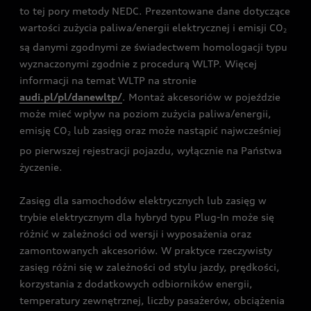
to tej pory metody NEDC. Prezentowane dane dotyczące
wartości zużycia paliwa/energii elektrycznej i emisji CO
2
są danymi zgodnymi ze świadectwem homologacji typu
wyznaczonymi zgodnie z procedurą WLTP. Więcej
informacji na temat WLTP na stronie
audi.pl/pl/danewltp/
. Montaż akcesoriów w pojeździe
może mieć wpływ na poziom zużycia paliwa/energii,
emisję CO
lub zasięg oraz może nastąpić najwcześniej
2
po pierwszej rejestracji pojazdu, wyłącznie na Państwa
życzenie.
Zasięg dla samochodów elektrycznych lub zasięg w
trybie elektrycznym dla hybryd typu Plug-In może się
różnić w zależności od wersji i wyposażenia oraz
zamontowanych akcesoriów. W praktyce rzeczywisty
zasięg różni się w zależności od stylu jazdy, prędkości,
korzystania z dodatkowych odbiorników energii,
temperatury zewnętrznej, liczby pasażerów, obciążenia