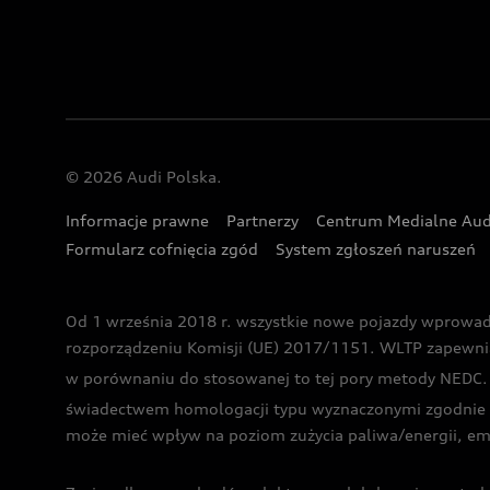
© 2026 Audi Polska.
Informacje prawne
Partnerzy
Centrum Medialne Aud
Formularz cofnięcia zgód
System zgłoszeń naruszeń
Od 1 września 2018 r. wszystkie nowe pojazdy wprowa
rozporządzeniu Komisji (UE) 2017/1151. WLTP zapewnia ba
w porównaniu do stosowanej to tej pory metody NEDC. P
świadectwem homologacji typu wyznaczonymi zgodnie z
może mieć wpływ na poziom zużycia paliwa/energii, em