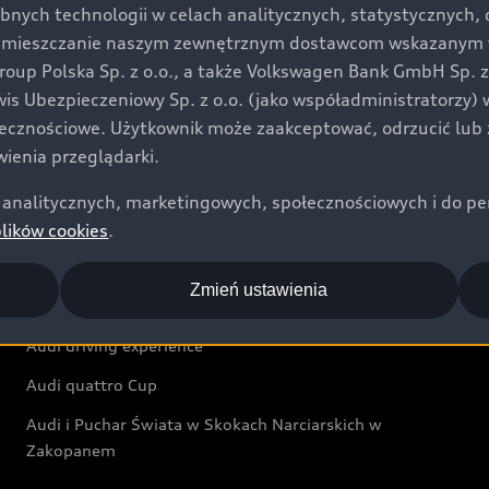
bnych technologii w celach analitycznych, statystycznych,
Audi exclusive
umieszczanie naszym zewnętrznym dostawcom wskazanym w 
up Polska Sp. z o.o., a także Volkswagen Bank GmbH Sp. z o
Świat Audi
rwis Ubezpieczeniowy Sp. z o.o. (jako współadministratorzy
łecznościowe. Użytkownik może zaakceptować, odrzucić lub 
Aktualności i historie postępu
ienia przeglądarki.
Audi Revolut F1® Team
analitycznych, marketingowych, społecznościowych i do perso
Audi Nuvolari
plików cookies
.
Audi Sport Festiwal
Zmień ustawienia
Audi i Muzeum Sztuki Nowoczesnej w Warszawie
Audi driving experience
Audi quattro Cup
Audi i Puchar Świata w Skokach Narciarskich w
Zakopanem