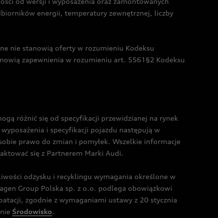
żności od wersji i wyposażenia oraz zamontowanych
dbiorników energii, temperatury zewnętrznej, liczby
czne nie stanowią oferty w rozumieniu Kodeksu
tanowią zapewnienia w rozumieniu art. 5561§2 Kodeksu
 różnić się od specyfikacji przewidzianej na rynek
wyposażenia i specyfikacji pojazdu następują w
sobie prawo do zmian i pomyłek. Wszelkie informacje
taktować się z Partnerem Marki Audi.
wości odzysku i recyklingu wymagania określone w
gen Group Polska sp. z o.o. podlega obowiązkowi
tacji, zgodnie z wymaganiami ustawy z 20 stycznia
onie
Środowisko
.