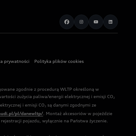
ka prywatności
Polityka plików cookies
ogowane zgodnie z procedurą WLTP określoną w
rtości zużycia paliwa/energii elektrycznej i emisji CO
2
ktrycznej i emisji CO
są danymi zgodnymi ze
2
audi.pl/pl/danewltp/
. Montaż akcesoriów w pojeździe
rejestracji pojazdu, wyłącznie na Państwa życzenie.