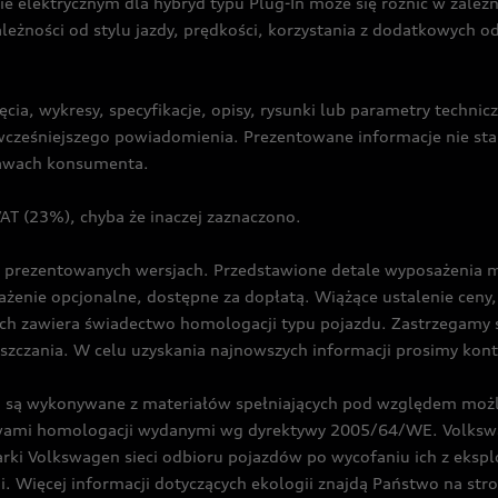
ie elektrycznym dla hybryd typu Plug-In może się różnić w zale
ależności od stylu jazdy, prędkości, korzystania z dodatkowych o
cia, wykresy, specyfikacje, opisy, rysunki lub parametry techni
z wcześniejszego powiadomienia. Prezentowane informacje nie s
prawach konsumenta.
T (23%), chyba że inaczej zaznaczono.
prezentowanych wersjach. Przedstawione detale wyposażenia mogą
żenie opcjonalne, dostępne za dopłatą. Wiążące ustalenie ceny, 
ch zawiera świadectwo homologacji typu pojazdu. Zastrzegamy 
eszczania. W celu uzyskania najnowszych informacji prosimy kon
są wykonywane z materiałów spełniających pod względem możli
twami homologacji wydanymi wg dyrektywy 2005/64/WE. Volkswa
Volkswagen sieci odbioru pojazdów po wycofaniu ich z eksploa
i. Więcej informacji dotyczących ekologii znajdą Państwo na str