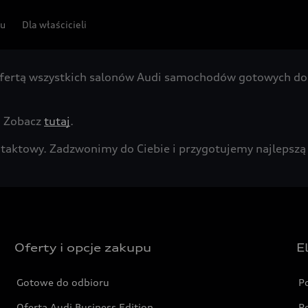
pu
Dla właścicieli
fertą wszystkich salonów Audi samochodów gotowych do 
. Zobacz
tutaj
.
kontaktowy. Zadzwonimy do Ciebie i przygotujemy najleps
Oferty i opcje zakupu
E
Gotowe do odbioru
P
Oferta Audi Business Edition
P