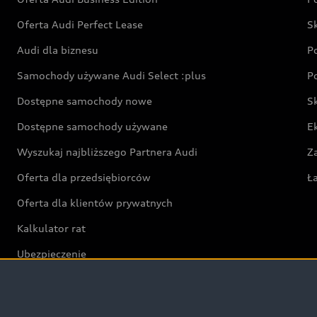
Oferta Audi Perfect Lease
S
Audi dla biznesu
P
Samochody używane Audi Select :plus
P
Dostępne samochody nowe
S
Dostępne samochody używane
E
Wyszukaj najbliższego Partnera Audi
Z
Oferta dla przedsiębiorców
Ł
Oferta dla klientów prywatnych
Kalkulator rat
Ubezpieczenie
Świat Audi RS
Audi driving experience