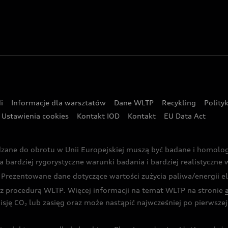
i
Informacje dla warsztatów
Dane WLTP
Recykling
Polity
Ustawienia cookies
Kontakt IOD
Kontakt
EU Data Act
dzane do obrotu w Unii Europejskiej muszą być badane i homol
rdziej rygorystyczne warunki badania i bardziej realistyczne wa
rezentowane dane dotyczące wartości zużycia paliwa/energii ele
 procedurą WLTP. Więcej informacji na temat WLTP na stronie
isję CO
lub zasięg oraz może nastąpić najwcześniej po pierwszej 
2