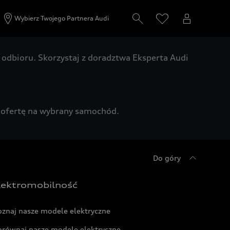
Wybierz Twojego Partnera Audi
odbioru. Skorzystaj z doradztwa Eksperta Audi
zą ofertę na wybrany samochód.
Do góry
lektromobilność
oznaj nasze modele elektryczne
orównaj nasze modele elektryczne