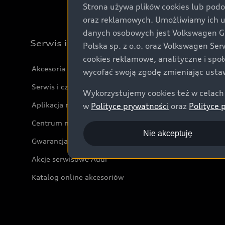
Strona używa plików cookies lub podo
oraz reklamowych. Umożliwiamy ich 
danych osobowych jest Volkswagen Gro
Serwis i akcesoria
Polska sp. z o.o. oraz Volkswagen Se
cookies reklamowe, analityczne i spo
Akcesoria
wycofać swoją zgodę zmieniając ustaw
Serwis i części
Wykorzystujemy cookies też w celach 
Aplikacja myAudi i usługi cyfrowe
w
Polityce prywatności
oraz
Polityce 
Centrum napraw powypadkowych
Nie akceptuję
Gwarancja
Akcje serwisowe Audi
Katalog online akcesoriów