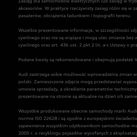
Zasięg dla samochodów elektrycznych lub zasięg w tryb
akcesoriów. W praktyce rzeczywisty zasięg różni się w z
pasażerów, obciążenia ładunkiem i topografii terenu.
Wszelkie prezentowane informacje, w szczególności zdję
cywilnego oraz nie są wiążące i mogą ulec zmianie be
cywilnego oraz art. 43b ust. 2 pkt 2 lit. a-c Ustawy o 
Podane kwoty są rekomendowane i obejmują podatek VA
Audi zastrzega sobie możliwość wprowadzenia zmian w 
polski. Zamieszczone zdjęcia mogą przedstawiać wyposa
umowie sprzedaży, a określenie parametrów techniczny
prezentowane na stronie są aktualne na dzień ich zami
Wszystkie produkowane obecnie samochody marki Audi 
normie ISO 22628 i są zgodne z europejskimi świadec
zapewnienia wszystkim użytkownikom samochodów marki 
2005 r. o recyklingu pojazdów wycofanych z eksploatacj