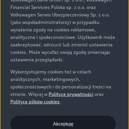
za dopłatą. Wiążące ustalenie ceny, wyposażenia i
Financial Servicies Polska sp. z o.o. oraz
specyfikacji pojazdu następują w umowie sprzedaży, a
Volkswagen Serwis Ubezpieczeniowy Sp. z o.o.
określenie parametrów technicznych zawiera
(jako współadministratorzy) w przypadku
świadectwo homologacji typu pojazdu. Zastrzegamy
wyrażenia zgody na cookies reklamowe,
sobie prawo do zmian i pomyłek. Wszelkie informacje
analityczne i społecznościowe. Użytkownik może
prezentowane na stronie są aktualne na dzień ich
zaakceptować, odrzucić lub zmienić ustawienia
zamieszczania. W celu uzyskania najnowszych
cookies. Może wycofać swoją zgodę zmieniając
informacji prosimy kontaktować się z Partnerem Marki
ustawienia przeglądarki.
Audi.
Wykorzystujemy cookies też w celach
Wszystkie produkowane obecnie samochody marki Audi
analitycznych, marketingowych,
są wykonywane z materiałów spełniających pod
społecznościowych i do personalizacji treści na
względem możliwości odzysku i recyklingu wymagania
stronie. Więcej w
Polityce prywatności
oraz
określone w normie ISO 22628 i są zgodne z
Polityce plików cookies
.
europejskimi świadectwami homologacji wydanymi wg
dyrektywy 2005/64/WE. Volkswagen Group Polska sp. z
o.o. podlega obowiązkowi zapewnienia wszystkim
użytkownikom samochodów marki Volkswagen sieci
Akceptuję