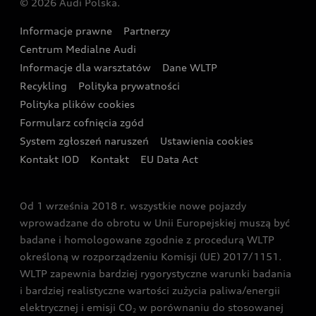
© 2026 Audi Polska.
Gwarancja
Wyszukaj najbliższego Partnera Audi
Audi Sport Festiwal
Eksperci elektromobilności Audi
Informacje prawne
Partnerzy
Akcje serwisowe Audi
Oferta dla przedsiębiorców
Audi i Muzeum Sztuki Nowoczesnej w Warszawie
Centrum Medialne Audi
Zasięg
Katalog online akcesoriów
Oferta dla klientów prywatnych
Informacje dla warsztatów
Dane WLTP
Audi driving experience
Ładowanie
Recykling
Polityka prywatności
Kalkulator rat
Audi quattro Cup
Polityka plików cookies
Formularz cofnięcia zgód
Ubezpieczenie
Audi i Puchar Świata w Skokach Narciarskich w
System zgłoszeń naruszeń
Ustawienia cookies
Zakopanem
Świat Audi RS
Kontakt IOD
Kontakt
EU Data Act
Audi driving experience
Od 1 września 2018 r. wszystkie nowe pojazdy
Audi exclusive
wprowadzane do obrotu w Unii Europejskiej muszą być
badane i homologowane zgodnie z procedurą WLTP
określoną w rozporządzeniu Komisji (UE) 2017/1151.
WLTP zapewnia bardziej rygorystyczne warunki badania
i bardziej realistyczne wartości zużycia paliwa/energii
elektrycznej i emisji CO
w porównaniu do stosowanej
2