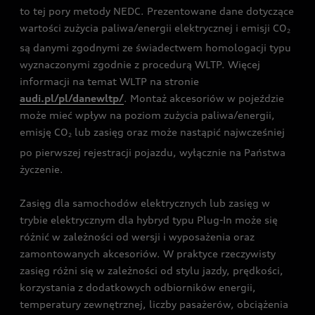
to tej pory metody NEDC. Prezentowane dane dotyczące
wartości zużycia paliwa/energii elektrycznej i emisji CO
2
są danymi zgodnymi ze świadectwem homologacji typu
wyznaczonymi zgodnie z procedurą WLTP. Więcej
informacji na temat WLTP na stronie
audi.pl/pl/danewltp/
. Montaż akcesoriów w pojeździe
może mieć wpływ na poziom zużycia paliwa/energii,
emisję CO
lub zasięg oraz może nastąpić najwcześniej
2
po pierwszej rejestracji pojazdu, wyłącznie na Państwa
życzenie.
Zasięg dla samochodów elektrycznych lub zasięg w
trybie elektrycznym dla hybryd typu Plug-In może się
różnić w zależności od wersji i wyposażenia oraz
zamontowanych akcesoriów. W praktyce rzeczywisty
zasięg różni się w zależności od stylu jazdy, prędkości,
korzystania z dodatkowych odbiorników energii,
temperatury zewnętrznej, liczby pasażerów, obciążenia