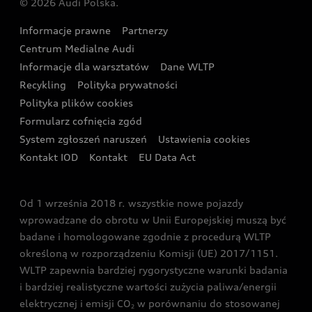
© 2026 Audi Polska.
Gwarancja
Wyszukaj najbliższego Partnera Audi
Audi Sport Festiwal
Eksperci elektromobilności Audi
Informacje prawne
Partnerzy
Akcje serwisowe Audi
Oferta dla przedsiębiorców
Audi i Muzeum Sztuki Nowoczesnej w Warszawie
Centrum Medialne Audi
Zasięg
Katalog online akcesoriów
Oferta dla klientów prywatnych
Informacje dla warsztatów
Dane WLTP
Audi driving experience
Ładowanie
Recykling
Polityka prywatności
Kalkulator rat
Audi quattro Cup
Polityka plików cookies
Formularz cofnięcia zgód
Ubezpieczenie
Audi i Puchar Świata w Skokach Narciarskich w
System zgłoszeń naruszeń
Ustawienia cookies
Zakopanem
Świat Audi RS
Kontakt IOD
Kontakt
EU Data Act
Audi driving experience
Od 1 września 2018 r. wszystkie nowe pojazdy
Audi exclusive
wprowadzane do obrotu w Unii Europejskiej muszą być
badane i homologowane zgodnie z procedurą WLTP
określoną w rozporządzeniu Komisji (UE) 2017/1151.
WLTP zapewnia bardziej rygorystyczne warunki badania
i bardziej realistyczne wartości zużycia paliwa/energii
elektrycznej i emisji CO
w porównaniu do stosowanej
2