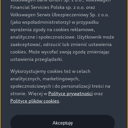
za dopłatą. Wiążące ustalenie ceny, wyposażenia i
Financial Servicies Polska sp. z o.o. oraz
specyfikacji pojazdu następują w umowie sprzedaży, a
Volkswagen Serwis Ubezpieczeniowy Sp. z o.o.
określenie parametrów technicznych zawiera
(jako współadministratorzy) w przypadku
świadectwo homologacji typu pojazdu. Zastrzegamy
wyrażenia zgody na cookies reklamowe,
sobie prawo do zmian i pomyłek. Wszelkie informacje
analityczne i społecznościowe. Użytkownik może
prezentowane na stronie są aktualne na dzień ich
zaakceptować, odrzucić lub zmienić ustawienia
zamieszczania. W celu uzyskania najnowszych
cookies. Może wycofać swoją zgodę zmieniając
informacji prosimy kontaktować się z Partnerem Marki
ustawienia przeglądarki.
Audi.
Wykorzystujemy cookies też w celach
Wszystkie produkowane obecnie samochody marki Audi
analitycznych, marketingowych,
są wykonywane z materiałów spełniających pod
społecznościowych i do personalizacji treści na
względem możliwości odzysku i recyklingu wymagania
stronie. Więcej w
Polityce prywatności
oraz
określone w normie ISO 22628 i są zgodne z
Polityce plików cookies
.
europejskimi świadectwami homologacji wydanymi wg
dyrektywy 2005/64/WE. Volkswagen Group Polska sp. z
o.o. podlega obowiązkowi zapewnienia wszystkim
użytkownikom samochodów marki Volkswagen sieci
Akceptuję