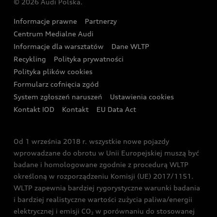
© 2026 Audi Polska.
Gwarancja
Wyszukaj najbliższego Partnera Audi
Audi Sport Festiwal
Eksperci elektromobilności Audi
Informacje prawne
Partnerzy
Akcje serwisowe Audi
Oferta dla przedsiębiorców
Audi i Muzeum Sztuki Nowoczesnej w Warszawie
Centrum Medialne Audi
Zasięg
Katalog online akcesoriów
Oferta dla klientów prywatnych
Informacje dla warsztatów
Dane WLTP
Audi driving experience
Ładowanie
Recykling
Polityka prywatności
Kalkulator rat
Audi quattro Cup
Polityka plików cookies
Formularz cofnięcia zgód
Ubezpieczenie
Audi i Puchar Świata w Skokach Narciarskich w
System zgłoszeń naruszeń
Ustawienia cookies
Zakopanem
Świat Audi RS
Kontakt IOD
Kontakt
EU Data Act
Audi driving experience
Od 1 września 2018 r. wszystkie nowe pojazdy
Audi exclusive
wprowadzane do obrotu w Unii Europejskiej muszą być
badane i homologowane zgodnie z procedurą WLTP
określoną w rozporządzeniu Komisji (UE) 2017/1151.
WLTP zapewnia bardziej rygorystyczne warunki badania
i bardziej realistyczne wartości zużycia paliwa/energii
elektrycznej i emisji CO
w porównaniu do stosowanej
2