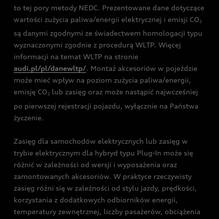
to tej pory metody NEDC. Prezentowane dane dotyczące
wartości zużycia paliwa/energii elektrycznej i emisji CO
2
są danymi zgodnymi ze świadectwem homologacji typu
wyznaczonymi zgodnie z procedurą WLTP. Więcej
informacji na temat WLTP na stronie
audi.pl/pl/danewltp/
. Montaż akcesoriów w pojeździe
może mieć wpływ na poziom zużycia paliwa/energii,
emisję CO
lub zasięg oraz może nastąpić najwcześniej
2
po pierwszej rejestracji pojazdu, wyłącznie na Państwa
życzenie.
Zasięg dla samochodów elektrycznych lub zasięg w
trybie elektrycznym dla hybryd typu Plug-In może się
różnić w zależności od wersji i wyposażenia oraz
zamontowanych akcesoriów. W praktyce rzeczywisty
zasięg różni się w zależności od stylu jazdy, prędkości,
korzystania z dodatkowych odbiorników energii,
temperatury zewnętrznej, liczby pasażerów, obciążenia