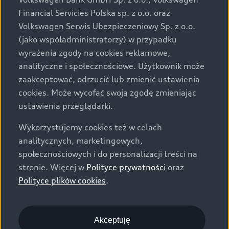
za dopłatą. Wiążące ustalenie ceny, wyposażenia i
Financial Servicies Polska sp. z o.o. oraz
specyfikacji pojazdu następują w umowie sprzedaży, a
Volkswagen Serwis Ubezpieczeniowy Sp. z o.o.
określenie parametrów technicznych zawiera
(jako współadministratorzy) w przypadku
świadectwo homologacji typu pojazdu. Zastrzegamy
wyrażenia zgody na cookies reklamowe,
sobie prawo do zmian i pomyłek. Wszelkie informacje
analityczne i społecznościowe. Użytkownik może
prezentowane na stronie są aktualne na dzień ich
zaakceptować, odrzucić lub zmienić ustawienia
zamieszczania. W celu uzyskania najnowszych
cookies. Może wycofać swoją zgodę zmieniając
informacji prosimy kontaktować się z Partnerem Marki
ustawienia przeglądarki.
Audi.
Wykorzystujemy cookies też w celach
Wszystkie produkowane obecnie samochody marki Audi
analitycznych, marketingowych,
są wykonywane z materiałów spełniających pod
społecznościowych i do personalizacji treści na
względem możliwości odzysku i recyklingu wymagania
stronie. Więcej w
Polityce prywatności
oraz
określone w normie ISO 22628 i są zgodne z
Polityce plików cookies
.
europejskimi świadectwami homologacji wydanymi wg
dyrektywy 2005/64/WE. Volkswagen Group Polska sp. z
o.o. podlega obowiązkowi zapewnienia wszystkim
użytkownikom samochodów marki Volkswagen sieci
Akceptuję