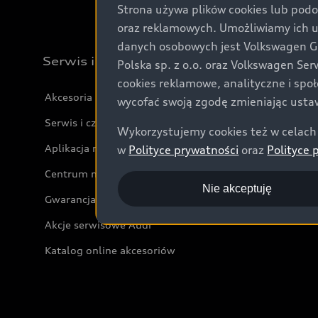
Strona używa plików cookies lub podo
oraz reklamowych. Umożliwiamy ich 
danych osobowych jest Volkswagen Gro
Serwis i akcesoria
Polska sp. z o.o. oraz Volkswagen Se
cookies reklamowe, analityczne i spo
Akcesoria
wycofać swoją zgodę zmieniając ustaw
Serwis i części
Wykorzystujemy cookies też w celach 
Aplikacja myAudi i usługi cyfrowe
w
Polityce prywatności
oraz
Polityce 
Centrum napraw powypadkowych
Nie akceptuję
Gwarancja
Akcje serwisowe Audi
Katalog online akcesoriów