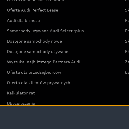
Oferta Audi Perfect Lease
S
Audi dla biznesu
P
Samochody używane Audi Select :plus
P
Dostępne samochody nowe
S
Dostępne samochody używane
E
Wyszukaj najbliższego Partnera Audi
Z
Oferta dla przedsiębiorców
Ł
Oferta dla klientów prywatnych
Kalkulator rat
Ubezpieczenie
Świat Audi RS
Audi driving experience