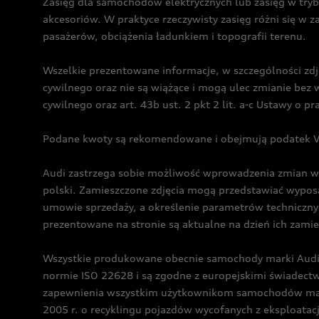
Zasięg dla samochodów elektrycznych lub zasięg w tryb
akcesoriów. W praktyce rzeczywisty zasięg różni się w z
pasażerów, obciążenia ładunkiem i topografii terenu.
Wszelkie prezentowane informacje, w szczególności zdję
cywilnego oraz nie są wiążące i mogą ulec zmianie be
cywilnego oraz art. 43b ust. 2 pkt 2 lit. a-c Ustawy o 
Podane kwoty są rekomendowane i obejmują podatek VA
Audi zastrzega sobie możliwość wprowadzenia zmian w 
polski. Zamieszczone zdjęcia mogą przedstawiać wyposa
umowie sprzedaży, a określenie parametrów techniczny
prezentowane na stronie są aktualne na dzień ich zami
Wszystkie produkowane obecnie samochody marki Audi 
normie ISO 22628 i są zgodne z europejskimi świadec
zapewnienia wszystkim użytkownikom samochodów marki 
2005 r. o recyklingu pojazdów wycofanych z eksploatacj