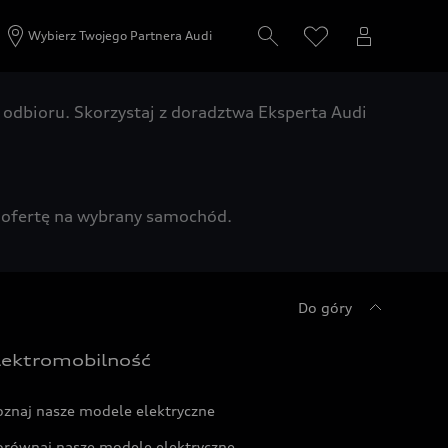
Wybierz Twojego Partnera Audi
odbioru. Skorzystaj z doradztwa Eksperta Audi
zą ofertę na wybrany samochód.
Do góry
lektromobilność
oznaj nasze modele elektryczne
orównaj nasze modele elektryczne