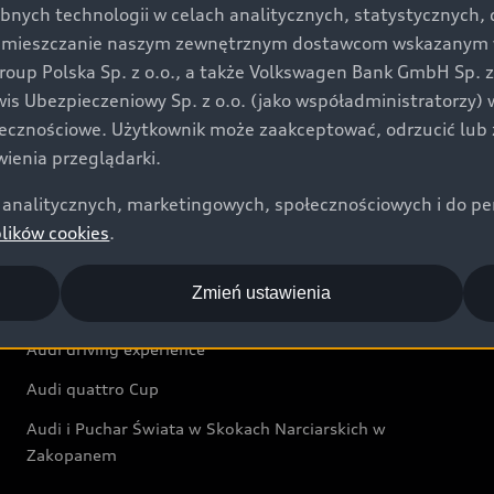
bnych technologii w celach analitycznych, statystycznych,
Audi exclusive
umieszczanie naszym zewnętrznym dostawcom wskazanym w 
up Polska Sp. z o.o., a także Volkswagen Bank GmbH Sp. z o
Świat Audi
rwis Ubezpieczeniowy Sp. z o.o. (jako współadministratorzy
łecznościowe. Użytkownik może zaakceptować, odrzucić lub 
Aktualności i historie postępu
ienia przeglądarki.
Audi Revolut F1® Team
analitycznych, marketingowych, społecznościowych i do perso
Audi Nuvolari
plików cookies
.
Audi Sport Festiwal
Zmień ustawienia
Audi i Muzeum Sztuki Nowoczesnej w Warszawie
Audi driving experience
Audi quattro Cup
Audi i Puchar Świata w Skokach Narciarskich w
Zakopanem