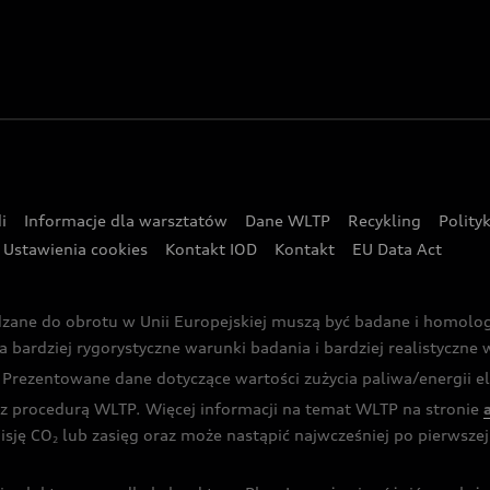
i
Informacje dla warsztatów
Dane WLTP
Recykling
Polity
Ustawienia cookies
Kontakt IOD
Kontakt
EU Data Act
dzane do obrotu w Unii Europejskiej muszą być badane i homol
rdziej rygorystyczne warunki badania i bardziej realistyczne wa
rezentowane dane dotyczące wartości zużycia paliwa/energii ele
 procedurą WLTP. Więcej informacji na temat WLTP na stronie
isję CO
lub zasięg oraz może nastąpić najwcześniej po pierwszej 
2