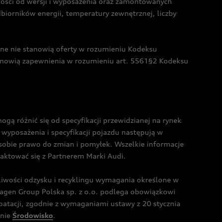
żności od wersji i wyposażenia oraz zamontowanych
dbiorników energii, temperatury zewnętrznej, liczby
czne nie stanowią oferty w rozumieniu Kodeksu
tanowią zapewnienia w rozumieniu art. 5561§2 Kodeksu
 różnić się od specyfikacji przewidzianej na rynek
wyposażenia i specyfikacji pojazdu następują w
sobie prawo do zmian i pomyłek. Wszelkie informacje
taktować się z Partnerem Marki Audi.
wości odzysku i recyklingu wymagania określone w
gen Group Polska sp. z o.o. podlega obowiązkowi
tacji, zgodnie z wymaganiami ustawy z 20 stycznia
onie
Środowisko
.