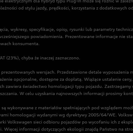
ie elektrycznym dla hybryd typu Plug-In może się różnić w zale
ależności od stylu jazdy, prędkości, korzystania z dodatkowych o
cia, wykresy, specyfikacje, opisy, rysunki lub parametry techni
z wcześniejszego powiadomienia. Prezentowane informacje nie s
prawach konsumenta.
T (23%), chyba że inaczej zaznaczono.
prezentowanych wersjach. Przedstawione detale wyposażenia mogą
żenie opcjonalne, dostępne za dopłatą. Wiążące ustalenie ceny, 
ch zawiera świadectwo homologacji typu pojazdu. Zastrzegamy 
eszczania. W celu uzyskania najnowszych informacji prosimy kon
są wykonywane z materiałów spełniających pod względem możli
twami homologacji wydanymi wg dyrektywy 2005/64/WE. Volkswa
Volkswagen sieci odbioru pojazdów po wycofaniu ich z eksploa
i. Więcej informacji dotyczących ekologii znajdą Państwo na str