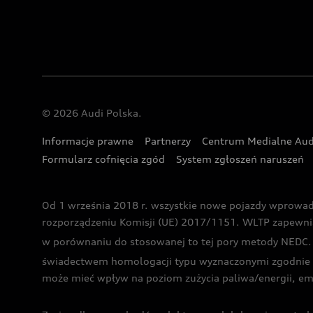
© 2026 Audi Polska.
Informacje prawne
Partnerzy
Centrum Medialne Aud
Formularz cofnięcia zgód
System zgłoszeń naruszeń
Od 1 września 2018 r. wszystkie nowe pojazdy wprowa
rozporządzeniu Komisji (UE) 2017/1151. WLTP zapewnia ba
w porównaniu do stosowanej to tej pory metody NEDC. P
świadectwem homologacji typu wyznaczonymi zgodnie z
może mieć wpływ na poziom zużycia paliwa/energii, em