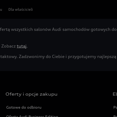
pu
Dla właścicieli
fertą wszystkich salonów Audi samochodów gotowych do 
. Zobacz
tutaj
.
kontaktowy. Zadzwonimy do Ciebie i przygotujemy najleps
Oferty i opcje zakupu
E
Gotowe do odbioru
P
Oferta Audi Business Edition
P