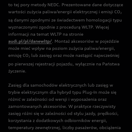
to tej pory metody NEDC. Prezentowane dane dotyczące
wartości zużycia paliwa/energii elektrycznej i emisji CO
2
są danymi zgodnymi ze świadectwem homologacji typu
wyznaczonymi zgodnie z procedurą WLTP. Więcej
informacji na temat WLTP na stronie
audi.pl/pl/danewltp/
. Montaż akcesoriów w pojeździe
może mieć wpływ na poziom zużycia paliwa/energii,
emisję CO
lub zasięg oraz może nastąpić najwcześniej
2
po pierwszej rejestracji pojazdu, wyłącznie na Państwa
życzenie.
Zasięg dla samochodów elektrycznych lub zasięg w
trybie elektrycznym dla hybryd typu Plug-In może się
różnić w zależności od wersji i wyposażenia oraz
zamontowanych akcesoriów. W praktyce rzeczywisty
zasięg różni się w zależności od stylu jazdy, prędkości,
korzystania z dodatkowych odbiorników energii,
temperatury zewnętrznej, liczby pasażerów, obciążenia