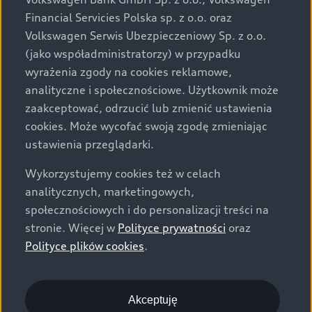
za dopłatą. Wiążące ustalenie ceny, wyposażenia i
Financial Servicies Polska sp. z o.o. oraz
specyfikacji pojazdu następują w umowie sprzedaży, a
Volkswagen Serwis Ubezpieczeniowy Sp. z o.o.
określenie parametrów technicznych zawiera
(jako współadministratorzy) w przypadku
świadectwo homologacji typu pojazdu. Zastrzegamy
wyrażenia zgody na cookies reklamowe,
sobie prawo do zmian i pomyłek. Wszelkie informacje
analityczne i społecznościowe. Użytkownik może
prezentowane na stronie są aktualne na dzień ich
zaakceptować, odrzucić lub zmienić ustawienia
zamieszczania. W celu uzyskania najnowszych
cookies. Może wycofać swoją zgodę zmieniając
informacji prosimy kontaktować się z Partnerem Marki
ustawienia przeglądarki.
Audi.
Wykorzystujemy cookies też w celach
Wszystkie produkowane obecnie samochody marki Audi
analitycznych, marketingowych,
są wykonywane z materiałów spełniających pod
społecznościowych i do personalizacji treści na
względem możliwości odzysku i recyklingu wymagania
stronie. Więcej w
Polityce prywatności
oraz
określone w normie ISO 22628 i są zgodne z
Polityce plików cookies
.
europejskimi świadectwami homologacji wydanymi wg
dyrektywy 2005/64/WE. Volkswagen Group Polska sp. z
o.o. podlega obowiązkowi zapewnienia wszystkim
użytkownikom samochodów marki Volkswagen sieci
Akceptuję