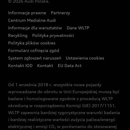
© 2026 Audi Polska.
Gwarancja
Wyszukaj najbliższego Partnera Audi
Audi Sport Festiwal
Eksperci elektromobilności Audi
Informacje prawne
Partnerzy
Akcje serwisowe Audi
Oferta dla przedsiębiorców
Audi i Muzeum Sztuki Nowoczesnej w Warszawie
Centrum Medialne Audi
Zasięg
Katalog online akcesoriów
Oferta dla klientów prywatnych
Informacje dla warsztatów
Dane WLTP
Audi driving experience
Ładowanie
Recykling
Polityka prywatności
Kalkulator rat
Audi quattro Cup
Polityka plików cookies
Formularz cofnięcia zgód
Ubezpieczenie
Audi i Puchar Świata w Skokach Narciarskich w
System zgłoszeń naruszeń
Ustawienia cookies
Zakopanem
Świat Audi RS
Kontakt IOD
Kontakt
EU Data Act
Audi driving experience
Od 1 września 2018 r. wszystkie nowe pojazdy
Audi exclusive
wprowadzane do obrotu w Unii Europejskiej muszą być
badane i homologowane zgodnie z procedurą WLTP
określoną w rozporządzeniu Komisji (UE) 2017/1151.
WLTP zapewnia bardziej rygorystyczne warunki badania
i bardziej realistyczne wartości zużycia paliwa/energii
elektrycznej i emisji CO
w porównaniu do stosowanej
2