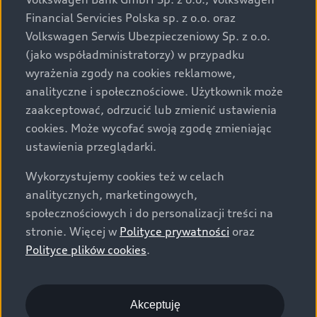
za dopłatą. Wiążące ustalenie ceny, wyposażenia i
Financial Servicies Polska sp. z o.o. oraz
specyfikacji pojazdu następują w umowie sprzedaży, a
Volkswagen Serwis Ubezpieczeniowy Sp. z o.o.
określenie parametrów technicznych zawiera
(jako współadministratorzy) w przypadku
świadectwo homologacji typu pojazdu. Zastrzegamy
wyrażenia zgody na cookies reklamowe,
sobie prawo do zmian i pomyłek. Wszelkie informacje
analityczne i społecznościowe. Użytkownik może
prezentowane na stronie są aktualne na dzień ich
zaakceptować, odrzucić lub zmienić ustawienia
zamieszczania. W celu uzyskania najnowszych
cookies. Może wycofać swoją zgodę zmieniając
informacji prosimy kontaktować się z Partnerem Marki
ustawienia przeglądarki.
Audi.
Wykorzystujemy cookies też w celach
Wszystkie produkowane obecnie samochody marki Audi
analitycznych, marketingowych,
są wykonywane z materiałów spełniających pod
społecznościowych i do personalizacji treści na
względem możliwości odzysku i recyklingu wymagania
stronie. Więcej w
Polityce prywatności
oraz
określone w normie ISO 22628 i są zgodne z
Polityce plików cookies
.
europejskimi świadectwami homologacji wydanymi wg
dyrektywy 2005/64/WE. Volkswagen Group Polska sp. z
o.o. podlega obowiązkowi zapewnienia wszystkim
użytkownikom samochodów marki Volkswagen sieci
Akceptuję