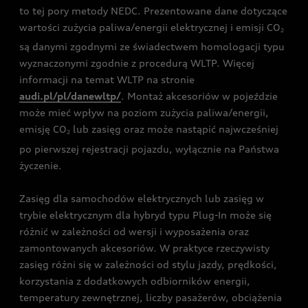
to tej pory metody NEDC. Prezentowane dane dotyczące
wartości zużycia paliwa/energii elektrycznej i emisji CO
2
są danymi zgodnymi ze świadectwem homologacji typu
wyznaczonymi zgodnie z procedurą WLTP. Więcej
informacji na temat WLTP na stronie
audi.pl/pl/danewltp/
. Montaż akcesoriów w pojeździe
może mieć wpływ na poziom zużycia paliwa/energii,
emisję CO
lub zasięg oraz może nastąpić najwcześniej
2
po pierwszej rejestracji pojazdu, wyłącznie na Państwa
życzenie.
Zasięg dla samochodów elektrycznych lub zasięg w
trybie elektrycznym dla hybryd typu Plug-In może się
różnić w zależności od wersji i wyposażenia oraz
zamontowanych akcesoriów. W praktyce rzeczywisty
zasięg różni się w zależności od stylu jazdy, prędkości,
korzystania z dodatkowych odbiorników energii,
temperatury zewnętrznej, liczby pasażerów, obciążenia