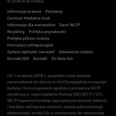
© 2026 Audi Polska.
Gwarancja
Wyszukaj najbliższego Partnera Audi
Audi Sport Festiwal
Eksperci elektromobilności Audi
Informacje prawne
Partnerzy
Akcje serwisowe Audi
Oferta dla przedsiębiorców
Audi i Muzeum Sztuki Nowoczesnej w Warszawie
Centrum Medialne Audi
Zasięg
Katalog online akcesoriów
Oferta dla klientów prywatnych
Informacje dla warsztatów
Dane WLTP
Audi driving experience
Ładowanie
Recykling
Polityka prywatności
Kalkulator rat
Audi quattro Cup
Polityka plików cookies
Formularz cofnięcia zgód
Ubezpieczenie
Audi i Puchar Świata w Skokach Narciarskich w
System zgłoszeń naruszeń
Ustawienia cookies
Zakopanem
Świat Audi RS
Kontakt IOD
Kontakt
EU Data Act
Audi driving experience
Od 1 września 2018 r. wszystkie nowe pojazdy
Audi exclusive
wprowadzane do obrotu w Unii Europejskiej muszą być
badane i homologowane zgodnie z procedurą WLTP
określoną w rozporządzeniu Komisji (UE) 2017/1151.
WLTP zapewnia bardziej rygorystyczne warunki badania
i bardziej realistyczne wartości zużycia paliwa/energii
elektrycznej i emisji CO
w porównaniu do stosowanej
2