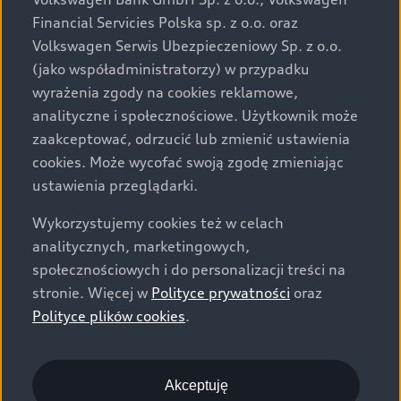
za dopłatą. Wiążące ustalenie ceny, wyposażenia i
Financial Servicies Polska sp. z o.o. oraz
specyfikacji pojazdu następują w umowie sprzedaży, a
Volkswagen Serwis Ubezpieczeniowy Sp. z o.o.
określenie parametrów technicznych zawiera
(jako współadministratorzy) w przypadku
świadectwo homologacji typu pojazdu. Zastrzegamy
wyrażenia zgody na cookies reklamowe,
sobie prawo do zmian i pomyłek. Wszelkie informacje
analityczne i społecznościowe. Użytkownik może
prezentowane na stronie są aktualne na dzień ich
zaakceptować, odrzucić lub zmienić ustawienia
zamieszczania. W celu uzyskania najnowszych
cookies. Może wycofać swoją zgodę zmieniając
informacji prosimy kontaktować się z Partnerem Marki
ustawienia przeglądarki.
Audi.
Wykorzystujemy cookies też w celach
Wszystkie produkowane obecnie samochody marki Audi
analitycznych, marketingowych,
są wykonywane z materiałów spełniających pod
społecznościowych i do personalizacji treści na
względem możliwości odzysku i recyklingu wymagania
stronie. Więcej w
Polityce prywatności
oraz
określone w normie ISO 22628 i są zgodne z
Polityce plików cookies
.
europejskimi świadectwami homologacji wydanymi wg
dyrektywy 2005/64/WE. Volkswagen Group Polska sp. z
o.o. podlega obowiązkowi zapewnienia wszystkim
użytkownikom samochodów marki Volkswagen sieci
Akceptuję