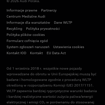
© 2026 Audi Polska.
Gwarancja
Wyszukaj najbliższego Partnera Audi
Audi Sport Festiwal
Eksperci elektromobilności Audi
Informacje prawne
Partnerzy
Akcje serwisowe Audi
Oferta dla przedsiębiorców
Audi i Muzeum Sztuki Nowoczesnej w Warszawie
Centrum Medialne Audi
Zasięg
Katalog online akcesoriów
Oferta dla klientów prywatnych
Informacje dla warsztatów
Dane WLTP
Audi driving experience
Ładowanie
Recykling
Polityka prywatności
Kalkulator rat
Audi quattro Cup
Polityka plików cookies
Formularz cofnięcia zgód
Ubezpieczenie
Audi i Puchar Świata w Skokach Narciarskich w
System zgłoszeń naruszeń
Ustawienia cookies
Zakopanem
Świat Audi RS
Kontakt IOD
Kontakt
EU Data Act
Audi driving experience
Od 1 września 2018 r. wszystkie nowe pojazdy
Audi exclusive
wprowadzane do obrotu w Unii Europejskiej muszą być
badane i homologowane zgodnie z procedurą WLTP
określoną w rozporządzeniu Komisji (UE) 2017/1151.
WLTP zapewnia bardziej rygorystyczne warunki badania
i bardziej realistyczne wartości zużycia paliwa/energii
elektrycznej i emisji CO
w porównaniu do stosowanej
2