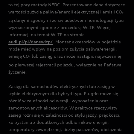
to tej pory metody NEDC. Prezentowane dane dotyczące
wartości zużycia paliwa/energii elektrycznej i emisji CO
2
są danymi zgodnymi ze świadectwem homologacji typu
wyznaczonymi zgodnie z procedurą WLTP. Więcej
informacji na temat WLTP na stronie
audi.pl/pl/danewltp/
. Montaż akcesoriów w pojeździe
może mieć wpływ na poziom zużycia paliwa/energii,
emisję CO
lub zasięg oraz może nastąpić najwcześniej
2
po pierwszej rejestracji pojazdu, wyłącznie na Państwa
życzenie.
Zasięg dla samochodów elektrycznych lub zasięg w
trybie elektrycznym dla hybryd typu Plug-In może się
różnić w zależności od wersji i wyposażenia oraz
zamontowanych akcesoriów. W praktyce rzeczywisty
zasięg różni się w zależności od stylu jazdy, prędkości,
korzystania z dodatkowych odbiorników energii,
temperatury zewnętrznej, liczby pasażerów, obciążenia