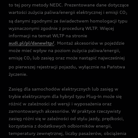
to tej pory metody NEDC. Prezentowane dane dotyczące
wartości zużycia paliwa/energii elektrycznej i emisji CO
2
są danymi zgodnymi ze świadectwem homologacji typu
wyznaczonymi zgodnie z procedurą WLTP. Więcej
informacji na temat WLTP na stronie
audi.pl/pl/danewltp/
. Montaż akcesoriów w pojeździe
może mieć wpływ na poziom zużycia paliwa/energii,
emisję CO
lub zasięg oraz może nastąpić najwcześniej
2
po pierwszej rejestracji pojazdu, wyłącznie na Państwa
życzenie.
Zasięg dla samochodów elektrycznych lub zasięg w
trybie elektrycznym dla hybryd typu Plug-In może się
różnić w zależności od wersji i wyposażenia oraz
zamontowanych akcesoriów. W praktyce rzeczywisty
zasięg różni się w zależności od stylu jazdy, prędkości,
korzystania z dodatkowych odbiorników energii,
temperatury zewnętrznej, liczby pasażerów, obciążenia