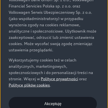
za dopłatą. Wiążące ustalenie ceny, wyposażenia i
Financial Servicies Polska sp. z o.o. oraz
specyfikacji pojazdu następują w umowie sprzedaży, a
Volkswagen Serwis Ubezpieczeniowy Sp. z o.o.
określenie parametrów technicznych zawiera
(jako współadministratorzy) w przypadku
świadectwo homologacji typu pojazdu. Zastrzegamy
wyrażenia zgody na cookies reklamowe,
sobie prawo do zmian i pomyłek. Wszelkie informacje
analityczne i społecznościowe. Użytkownik może
prezentowane na stronie są aktualne na dzień ich
zaakceptować, odrzucić lub zmienić ustawienia
zamieszczania. W celu uzyskania najnowszych
cookies. Może wycofać swoją zgodę zmieniając
informacji prosimy kontaktować się z Partnerem Marki
ustawienia przeglądarki.
Audi.
Wykorzystujemy cookies też w celach
Wszystkie produkowane obecnie samochody marki Audi
analitycznych, marketingowych,
są wykonywane z materiałów spełniających pod
społecznościowych i do personalizacji treści na
względem możliwości odzysku i recyklingu wymagania
stronie. Więcej w
Polityce prywatności
oraz
określone w normie ISO 22628 i są zgodne z
Polityce plików cookies
.
europejskimi świadectwami homologacji wydanymi wg
dyrektywy 2005/64/WE. Volkswagen Group Polska sp. z
o.o. podlega obowiązkowi zapewnienia wszystkim
użytkownikom samochodów marki Volkswagen sieci
Akceptuję