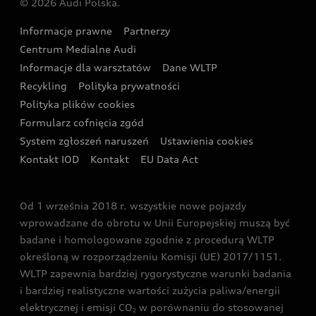
© 2026 Audi Polska.
Gwarancja
Wyszukaj najbliższego Partnera Audi
Audi Sport Festiwal
Eksperci elektromobilności Audi
Informacje prawne
Partnerzy
Akcje serwisowe Audi
Oferta dla przedsiębiorców
Audi i Muzeum Sztuki Nowoczesnej w Warszawie
Centrum Medialne Audi
Zasięg
Katalog online akcesoriów
Oferta dla klientów prywatnych
Informacje dla warsztatów
Dane WLTP
Audi driving experience
Ładowanie
Recykling
Polityka prywatności
Kalkulator rat
Audi quattro Cup
Polityka plików cookies
Formularz cofnięcia zgód
Ubezpieczenie
Audi i Puchar Świata w Skokach Narciarskich w
System zgłoszeń naruszeń
Ustawienia cookies
Zakopanem
Świat Audi RS
Kontakt IOD
Kontakt
EU Data Act
Audi driving experience
Od 1 września 2018 r. wszystkie nowe pojazdy
Audi exclusive
wprowadzane do obrotu w Unii Europejskiej muszą być
badane i homologowane zgodnie z procedurą WLTP
określoną w rozporządzeniu Komisji (UE) 2017/1151.
WLTP zapewnia bardziej rygorystyczne warunki badania
i bardziej realistyczne wartości zużycia paliwa/energii
elektrycznej i emisji CO
w porównaniu do stosowanej
2