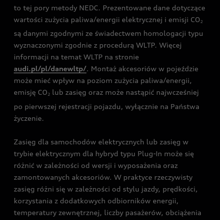
to tej pory metody NEDC. Prezentowane dane dotyczące
wartości zużycia paliwa/energii elektrycznej i emisji CO
2
są danymi zgodnymi ze świadectwem homologacji typu
wyznaczonymi zgodnie z procedurą WLTP. Więcej
informacji na temat WLTP na stronie
audi.pl/pl/danewltp/
. Montaż akcesoriów w pojeździe
może mieć wpływ na poziom zużycia paliwa/energii,
emisję CO
lub zasięg oraz może nastąpić najwcześniej
2
po pierwszej rejestracji pojazdu, wyłącznie na Państwa
życzenie.
Zasięg dla samochodów elektrycznych lub zasięg w
trybie elektrycznym dla hybryd typu Plug-In może się
różnić w zależności od wersji i wyposażenia oraz
zamontowanych akcesoriów. W praktyce rzeczywisty
zasięg różni się w zależności od stylu jazdy, prędkości,
korzystania z dodatkowych odbiorników energii,
temperatury zewnętrznej, liczby pasażerów, obciążenia