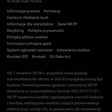
© 2026 Audi Polska.
Gwarancja
Wyszukaj najbliższego Partnera Audi
Audi Sport Festiwal
Eksperci elektromobilności Audi
Informacje prawne
Partnerzy
Akcje serwisowe Audi
Oferta dla przedsiębiorców
Audi i Muzeum Sztuki Nowoczesnej w Warszawie
Centrum Medialne Audi
Zasięg
Katalog online akcesoriów
Oferta dla klientów prywatnych
Informacje dla warsztatów
Dane WLTP
Audi driving experience
Ładowanie
Recykling
Polityka prywatności
Kalkulator rat
Audi quattro Cup
Polityka plików cookies
Formularz cofnięcia zgód
Ubezpieczenie
Audi i Puchar Świata w Skokach Narciarskich w
System zgłoszeń naruszeń
Ustawienia cookies
Zakopanem
Świat Audi RS
Kontakt IOD
Kontakt
EU Data Act
Audi driving experience
Od 1 września 2018 r. wszystkie nowe pojazdy
Audi exclusive
wprowadzane do obrotu w Unii Europejskiej muszą być
badane i homologowane zgodnie z procedurą WLTP
określoną w rozporządzeniu Komisji (UE) 2017/1151.
WLTP zapewnia bardziej rygorystyczne warunki badania
i bardziej realistyczne wartości zużycia paliwa/energii
elektrycznej i emisji CO
w porównaniu do stosowanej
2