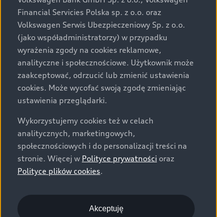
za dopłatą. Wiążące ustalenie ceny, wyposażenia i
Financial Servicies Polska sp. z o.o. oraz
specyfikacji pojazdu następują w umowie sprzedaży, a
Volkswagen Serwis Ubezpieczeniowy Sp. z o.o.
określenie parametrów technicznych zawiera
(jako współadministratorzy) w przypadku
świadectwo homologacji typu pojazdu. Zastrzegamy
wyrażenia zgody na cookies reklamowe,
sobie prawo do zmian i pomyłek. Wszelkie informacje
analityczne i społecznościowe. Użytkownik może
prezentowane na stronie są aktualne na dzień ich
zaakceptować, odrzucić lub zmienić ustawienia
zamieszczania. W celu uzyskania najnowszych
cookies. Może wycofać swoją zgodę zmieniając
informacji prosimy kontaktować się z Partnerem Marki
ustawienia przeglądarki.
Audi.
Wykorzystujemy cookies też w celach
Wszystkie produkowane obecnie samochody marki Audi
analitycznych, marketingowych,
są wykonywane z materiałów spełniających pod
społecznościowych i do personalizacji treści na
względem możliwości odzysku i recyklingu wymagania
stronie. Więcej w
Polityce prywatności
oraz
określone w normie ISO 22628 i są zgodne z
Polityce plików cookies
.
europejskimi świadectwami homologacji wydanymi wg
dyrektywy 2005/64/WE. Volkswagen Group Polska sp. z
o.o. podlega obowiązkowi zapewnienia wszystkim
użytkownikom samochodów marki Volkswagen sieci
Akceptuję