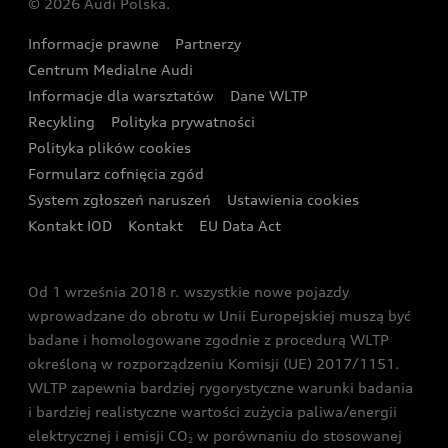
© 2026 Audi Polska.
Gwarancja
Wyszukaj najbliższego Partnera Audi
Audi Sport Festiwal
Eksperci elektromobilności Audi
Informacje prawne
Partnerzy
Akcje serwisowe Audi
Oferta dla przedsiębiorców
Audi i Muzeum Sztuki Nowoczesnej w Warszawie
Centrum Medialne Audi
Zasięg
Katalog online akcesoriów
Oferta dla klientów prywatnych
Informacje dla warsztatów
Dane WLTP
Audi driving experience
Ładowanie
Recykling
Polityka prywatności
Kalkulator rat
Audi quattro Cup
Polityka plików cookies
Formularz cofnięcia zgód
Ubezpieczenie
Audi i Puchar Świata w Skokach Narciarskich w
System zgłoszeń naruszeń
Ustawienia cookies
Zakopanem
Świat Audi RS
Kontakt IOD
Kontakt
EU Data Act
Audi driving experience
Od 1 września 2018 r. wszystkie nowe pojazdy
Audi exclusive
wprowadzane do obrotu w Unii Europejskiej muszą być
badane i homologowane zgodnie z procedurą WLTP
określoną w rozporządzeniu Komisji (UE) 2017/1151.
WLTP zapewnia bardziej rygorystyczne warunki badania
i bardziej realistyczne wartości zużycia paliwa/energii
elektrycznej i emisji CO
w porównaniu do stosowanej
2