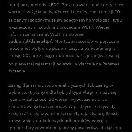
to tej pory metody NEDC. Prezentowane dane dotyczące
wartości zużycia paliwa/energii elektrycznej i emisji CO
2
są danymi zgodnymi ze świadectwem homologacji typu
wyznaczonymi zgodnie z procedurą WLTP. Więcej
informacji na temat WLTP na stronie
audi.pl/pl/danewltp/
. Montaż akcesoriów w pojeździe
może mieć wpływ na poziom zużycia paliwa/energii,
emisję CO
lub zasięg oraz może nastąpić najwcześniej
2
po pierwszej rejestracji pojazdu, wyłącznie na Państwa
życzenie.
Zasięg dla samochodów elektrycznych lub zasięg w
trybie elektrycznym dla hybryd typu Plug-In może się
różnić w zależności od wersji i wyposażenia oraz
zamontowanych akcesoriów. W praktyce rzeczywisty
zasięg różni się w zależności od stylu jazdy, prędkości,
korzystania z dodatkowych odbiorników energii,
temperatury zewnętrznej, liczby pasażerów, obciążenia