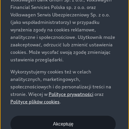
za dopłatą. Wiążące ustalenie ceny, wyposażenia i
Financial Servicies Polska sp. z o.o. oraz
specyfikacji pojazdu następują w umowie sprzedaży, a
Volkswagen Serwis Ubezpieczeniowy Sp. z o.o.
określenie parametrów technicznych zawiera
(jako współadministratorzy) w przypadku
świadectwo homologacji typu pojazdu. Zastrzegamy
wyrażenia zgody na cookies reklamowe,
sobie prawo do zmian i pomyłek. Wszelkie informacje
analityczne i społecznościowe. Użytkownik może
prezentowane na stronie są aktualne na dzień ich
zaakceptować, odrzucić lub zmienić ustawienia
zamieszczania. W celu uzyskania najnowszych
cookies. Może wycofać swoją zgodę zmieniając
informacji prosimy kontaktować się z Partnerem Marki
ustawienia przeglądarki.
Audi.
Wykorzystujemy cookies też w celach
Wszystkie produkowane obecnie samochody marki Audi
analitycznych, marketingowych,
są wykonywane z materiałów spełniających pod
społecznościowych i do personalizacji treści na
względem możliwości odzysku i recyklingu wymagania
stronie. Więcej w
Polityce prywatności
oraz
określone w normie ISO 22628 i są zgodne z
Polityce plików cookies
.
europejskimi świadectwami homologacji wydanymi wg
dyrektywy 2005/64/WE. Volkswagen Group Polska sp. z
o.o. podlega obowiązkowi zapewnienia wszystkim
użytkownikom samochodów marki Volkswagen sieci
Akceptuję