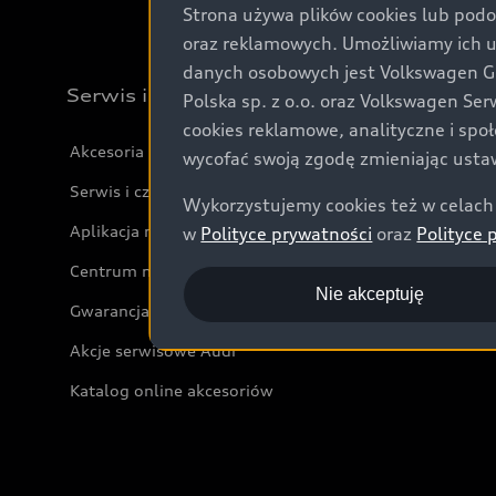
Strona używa plików cookies lub podo
oraz reklamowych. Umożliwiamy ich 
danych osobowych jest Volkswagen Gro
Serwis i akcesoria
Polska sp. z o.o. oraz Volkswagen Se
cookies reklamowe, analityczne i spo
Akcesoria
wycofać swoją zgodę zmieniając ustaw
Serwis i części
Wykorzystujemy cookies też w celach 
Aplikacja myAudi i usługi cyfrowe
w
Polityce prywatności
oraz
Polityce 
Centrum napraw powypadkowych
Nie akceptuję
Gwarancja
Akcje serwisowe Audi
Katalog online akcesoriów