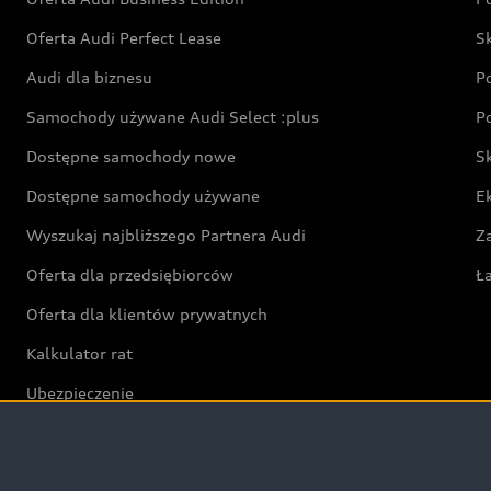
Oferta Audi Perfect Lease
S
Audi dla biznesu
P
Samochody używane Audi Select :plus
P
Dostępne samochody nowe
S
Dostępne samochody używane
E
Wyszukaj najbliższego Partnera Audi
Z
Oferta dla przedsiębiorców
Ł
Oferta dla klientów prywatnych
Kalkulator rat
Ubezpieczenie
Świat Audi RS
Audi driving experience