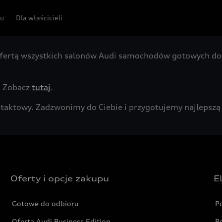
pu
Dla właścicieli
fertą wszystkich salonów Audi samochodów gotowych do 
. Zobacz
tutaj
.
kontaktowy. Zadzwonimy do Ciebie i przygotujemy najleps
Oferty i opcje zakupu
E
Gotowe do odbioru
P
Oferta Audi Business Edition
P