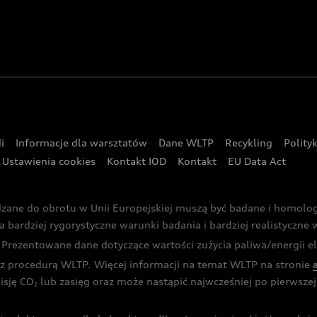
i
Informacje dla warsztatów
Dane WLTP
Recykling
Polity
Ustawienia cookies
Kontakt IOD
Kontakt
EU Data Act
dzane do obrotu w Unii Europejskiej muszą być badane i homol
rdziej rygorystyczne warunki badania i bardziej realistyczne wa
rezentowane dane dotyczące wartości zużycia paliwa/energii ele
 procedurą WLTP. Więcej informacji na temat WLTP na stronie
isję CO
lub zasięg oraz może nastąpić najwcześniej po pierwszej 
2