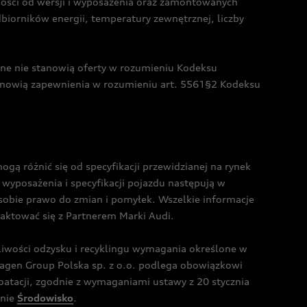
żności od wersji i wyposażenia oraz zamontowanych
dbiorników energii, temperatury zewnętrznej, liczby
czne nie stanowią oferty w rozumieniu Kodeksu
tanowią zapewnienia w rozumieniu art. 5561§2 Kodeksu
 różnić się od specyfikacji przewidzianej na rynek
wyposażenia i specyfikacji pojazdu następują w
sobie prawo do zmian i pomyłek. Wszelkie informacje
taktować się z Partnerem Marki Audi.
wości odzysku i recyklingu wymagania określone w
gen Group Polska sp. z o.o. podlega obowiązkowi
tacji, zgodnie z wymaganiami ustawy z 20 stycznia
onie
Środowisko
.