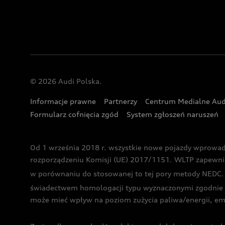
© 2026 Audi Polska.
Informacje prawne
Partnerzy
Centrum Medialne Aud
Formularz cofnięcia zgód
System zgłoszeń naruszeń
Od 1 września 2018 r. wszystkie nowe pojazdy wprowa
rozporządzeniu Komisji (UE) 2017/1151. WLTP zapewnia ba
w porównaniu do stosowanej to tej pory metody NEDC. P
świadectwem homologacji typu wyznaczonymi zgodnie z
może mieć wpływ na poziom zużycia paliwa/energii, em