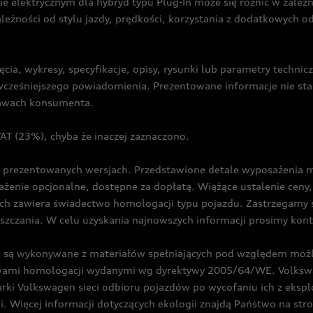
ie elektrycznym dla hybryd typu Plug-In może się różnić w zale
ależności od stylu jazdy, prędkości, korzystania z dodatkowych o
cia, wykresy, specyfikacje, opisy, rysunki lub parametry techni
z wcześniejszego powiadomienia. Prezentowane informacje nie s
prawach konsumenta.
T (23%), chyba że inaczej zaznaczono.
prezentowanych wersjach. Przedstawione detale wyposażenia mogą
żenie opcjonalne, dostępne za dopłatą. Wiążące ustalenie ceny, 
ch zawiera świadectwo homologacji typu pojazdu. Zastrzegamy 
eszczania. W celu uzyskania najnowszych informacji prosimy kon
są wykonywane z materiałów spełniających pod względem możli
twami homologacji wydanymi wg dyrektywy 2005/64/WE. Volkswa
Volkswagen sieci odbioru pojazdów po wycofaniu ich z eksploa
i. Więcej informacji dotyczących ekologii znajdą Państwo na str