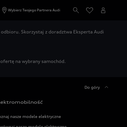
Wybierz Twojego Partnera Audi
odbioru. Skorzystaj z doradztwa Eksperta Audi
zą ofertę na wybrany samochód.
Do góry
lektromobilność
oznaj nasze modele elektryczne
orównaj nasze modele elektryczne