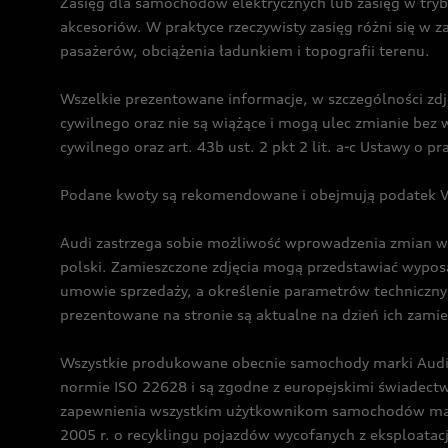
Zasięg dla samochodów elektrycznych lub zasięg w tryb
akcesoriów. W praktyce rzeczywisty zasięg różni się w z
pasażerów, obciążenia ładunkiem i topografii terenu.
Wszelkie prezentowane informacje, w szczególności zdję
cywilnego oraz nie są wiążące i mogą ulec zmianie be
cywilnego oraz art. 43b ust. 2 pkt 2 lit. a-c Ustawy o 
Podane kwoty są rekomendowane i obejmują podatek VA
Audi zastrzega sobie możliwość wprowadzenia zmian w 
polski. Zamieszczone zdjęcia mogą przedstawiać wyposa
umowie sprzedaży, a określenie parametrów techniczny
prezentowane na stronie są aktualne na dzień ich zami
Wszystkie produkowane obecnie samochody marki Audi 
normie ISO 22628 i są zgodne z europejskimi świadec
zapewnienia wszystkim użytkownikom samochodów marki 
2005 r. o recyklingu pojazdów wycofanych z eksploatacj