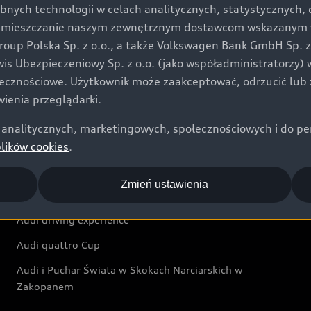
bnych technologii w celach analitycznych, statystycznych,
Audi exclusive
umieszczanie naszym zewnętrznym dostawcom wskazanym w 
up Polska Sp. z o.o., a także Volkswagen Bank GmbH Sp. z o
Świat Audi
rwis Ubezpieczeniowy Sp. z o.o. (jako współadministratorzy
łecznościowe. Użytkownik może zaakceptować, odrzucić lub 
Aktualności i historie postępu
ienia przeglądarki.
Audi Revolut F1® Team
analitycznych, marketingowych, społecznościowych i do perso
Audi Nuvolari
plików cookies
.
Audi Sport Festiwal
Zmień ustawienia
Audi i Muzeum Sztuki Nowoczesnej w Warszawie
Audi driving experience
Audi quattro Cup
Audi i Puchar Świata w Skokach Narciarskich w
Zakopanem