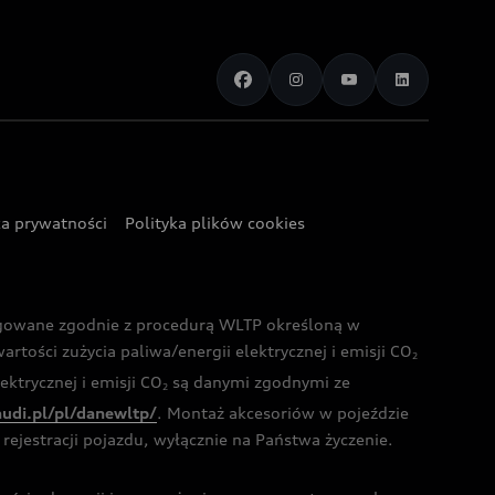
ka prywatności
Polityka plików cookies
ogowane zgodnie z procedurą WLTP określoną w
rtości zużycia paliwa/energii elektrycznej i emisji CO
2
ktrycznej i emisji CO
są danymi zgodnymi ze
2
audi.pl/pl/danewltp/
. Montaż akcesoriów w pojeździe
rejestracji pojazdu, wyłącznie na Państwa życzenie.