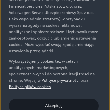
za dopłatą. Wiążące ustalenie ceny, wyposażenia i
Financial Servicies Polska sp. z o.o. oraz
specyfikacji pojazdu następują w umowie sprzedaży, a
Volkswagen Serwis Ubezpieczeniowy Sp. z o.o.
określenie parametrów technicznych zawiera
(jako współadministratorzy) w przypadku
świadectwo homologacji typu pojazdu. Zastrzegamy
wyrażenia zgody na cookies reklamowe,
sobie prawo do zmian i pomyłek. Wszelkie informacje
analityczne i społecznościowe. Użytkownik może
prezentowane na stronie są aktualne na dzień ich
zaakceptować, odrzucić lub zmienić ustawienia
zamieszczania. W celu uzyskania najnowszych
cookies. Może wycofać swoją zgodę zmieniając
informacji prosimy kontaktować się z Partnerem Marki
ustawienia przeglądarki.
Audi.
Wykorzystujemy cookies też w celach
Wszystkie produkowane obecnie samochody marki Audi
analitycznych, marketingowych,
są wykonywane z materiałów spełniających pod
społecznościowych i do personalizacji treści na
względem możliwości odzysku i recyklingu wymagania
stronie. Więcej w
Polityce prywatności
oraz
określone w normie ISO 22628 i są zgodne z
Polityce plików cookies
.
europejskimi świadectwami homologacji wydanymi wg
dyrektywy 2005/64/WE. Volkswagen Group Polska sp. z
o.o. podlega obowiązkowi zapewnienia wszystkim
użytkownikom samochodów marki Volkswagen sieci
Akceptuję