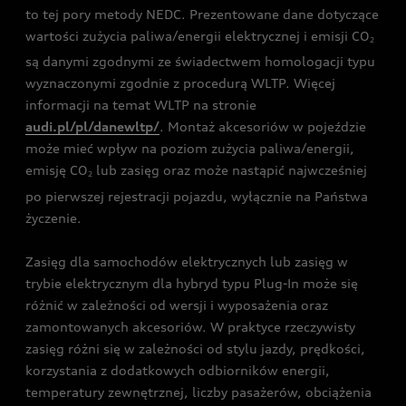
to tej pory metody NEDC. Prezentowane dane dotyczące
wartości zużycia paliwa/energii elektrycznej i emisji CO
2
są danymi zgodnymi ze świadectwem homologacji typu
wyznaczonymi zgodnie z procedurą WLTP. Więcej
informacji na temat WLTP na stronie
audi.pl/pl/danewltp/
. Montaż akcesoriów w pojeździe
może mieć wpływ na poziom zużycia paliwa/energii,
emisję CO
lub zasięg oraz może nastąpić najwcześniej
2
po pierwszej rejestracji pojazdu, wyłącznie na Państwa
życzenie.
Zasięg dla samochodów elektrycznych lub zasięg w
trybie elektrycznym dla hybryd typu Plug-In może się
różnić w zależności od wersji i wyposażenia oraz
zamontowanych akcesoriów. W praktyce rzeczywisty
zasięg różni się w zależności od stylu jazdy, prędkości,
korzystania z dodatkowych odbiorników energii,
temperatury zewnętrznej, liczby pasażerów, obciążenia