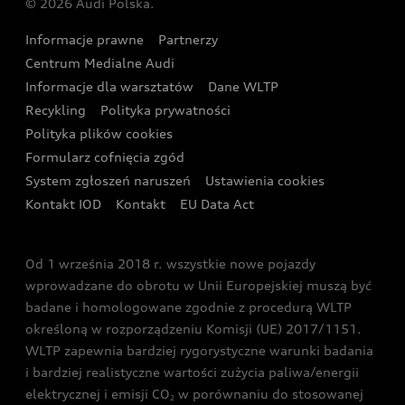
© 2026 Audi Polska.
Gwarancja
Wyszukaj najbliższego Partnera Audi
Audi Sport Festiwal
Eksperci elektromobilności Audi
Informacje prawne
Partnerzy
Akcje serwisowe Audi
Oferta dla przedsiębiorców
Audi i Muzeum Sztuki Nowoczesnej w Warszawie
Centrum Medialne Audi
Zasięg
Katalog online akcesoriów
Oferta dla klientów prywatnych
Informacje dla warsztatów
Dane WLTP
Audi driving experience
Ładowanie
Recykling
Polityka prywatności
Kalkulator rat
Audi quattro Cup
Polityka plików cookies
Formularz cofnięcia zgód
Ubezpieczenie
Audi i Puchar Świata w Skokach Narciarskich w
System zgłoszeń naruszeń
Ustawienia cookies
Zakopanem
Świat Audi RS
Kontakt IOD
Kontakt
EU Data Act
Audi driving experience
Od 1 września 2018 r. wszystkie nowe pojazdy
Audi exclusive
wprowadzane do obrotu w Unii Europejskiej muszą być
badane i homologowane zgodnie z procedurą WLTP
określoną w rozporządzeniu Komisji (UE) 2017/1151.
WLTP zapewnia bardziej rygorystyczne warunki badania
i bardziej realistyczne wartości zużycia paliwa/energii
elektrycznej i emisji CO
w porównaniu do stosowanej
2