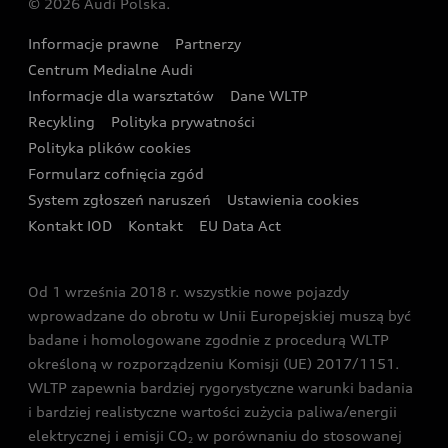
© 2026 Audi Polska.
Gwarancja
Wyszukaj najbliższego Partnera Audi
Audi Sport Festiwal
Eksperci elektromobilności Audi
Informacje prawne
Partnerzy
Akcje serwisowe Audi
Oferta dla przedsiębiorców
Audi i Muzeum Sztuki Nowoczesnej w Warszawie
Centrum Medialne Audi
Zasięg
Katalog online akcesoriów
Oferta dla klientów prywatnych
Informacje dla warsztatów
Dane WLTP
Audi driving experience
Ładowanie
Recykling
Polityka prywatności
Kalkulator rat
Audi quattro Cup
Polityka plików cookies
Formularz cofnięcia zgód
Ubezpieczenie
Audi i Puchar Świata w Skokach Narciarskich w
System zgłoszeń naruszeń
Ustawienia cookies
Zakopanem
Świat Audi RS
Kontakt IOD
Kontakt
EU Data Act
Audi driving experience
Od 1 września 2018 r. wszystkie nowe pojazdy
Audi exclusive
wprowadzane do obrotu w Unii Europejskiej muszą być
badane i homologowane zgodnie z procedurą WLTP
określoną w rozporządzeniu Komisji (UE) 2017/1151.
WLTP zapewnia bardziej rygorystyczne warunki badania
i bardziej realistyczne wartości zużycia paliwa/energii
elektrycznej i emisji CO
w porównaniu do stosowanej
2