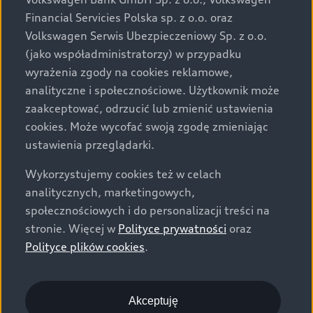
za dopłatą. Wiążące ustalenie ceny, wyposażenia i
Financial Servicies Polska sp. z o.o. oraz
specyfikacji pojazdu następują w umowie sprzedaży, a
Volkswagen Serwis Ubezpieczeniowy Sp. z o.o.
określenie parametrów technicznych zawiera
(jako współadministratorzy) w przypadku
świadectwo homologacji typu pojazdu. Zastrzegamy
wyrażenia zgody na cookies reklamowe,
sobie prawo do zmian i pomyłek. Wszelkie informacje
analityczne i społecznościowe. Użytkownik może
prezentowane na stronie są aktualne na dzień ich
zaakceptować, odrzucić lub zmienić ustawienia
zamieszczania. W celu uzyskania najnowszych
cookies. Może wycofać swoją zgodę zmieniając
informacji prosimy kontaktować się z Partnerem Marki
ustawienia przeglądarki.
Audi.
Wykorzystujemy cookies też w celach
Wszystkie produkowane obecnie samochody marki Audi
analitycznych, marketingowych,
są wykonywane z materiałów spełniających pod
społecznościowych i do personalizacji treści na
względem możliwości odzysku i recyklingu wymagania
stronie. Więcej w
Polityce prywatności
oraz
określone w normie ISO 22628 i są zgodne z
Polityce plików cookies
.
europejskimi świadectwami homologacji wydanymi wg
dyrektywy 2005/64/WE. Volkswagen Group Polska sp. z
o.o. podlega obowiązkowi zapewnienia wszystkim
użytkownikom samochodów marki Volkswagen sieci
Akceptuję