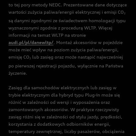
to tej pory metody NEDC. Prezentowane dane dotyczące
wartości zużycia paliwa/energii elektrycznej i emisji CO
2
są danymi zgodnymi ze świadectwem homologacji typu
wyznaczonymi zgodnie z procedurą WLTP. Więcej
informacji na temat WLTP na stronie
audi.pl/pl/danewltp/
. Montaż akcesoriów w pojeździe
może mieć wpływ na poziom zużycia paliwa/energii,
emisję CO
lub zasięg oraz może nastąpić najwcześniej
2
po pierwszej rejestracji pojazdu, wyłącznie na Państwa
życzenie.
Zasięg dla samochodów elektrycznych lub zasięg w
trybie elektrycznym dla hybryd typu Plug-In może się
różnić w zależności od wersji i wyposażenia oraz
zamontowanych akcesoriów. W praktyce rzeczywisty
zasięg różni się w zależności od stylu jazdy, prędkości,
korzystania z dodatkowych odbiorników energii,
temperatury zewnętrznej, liczby pasażerów, obciążenia