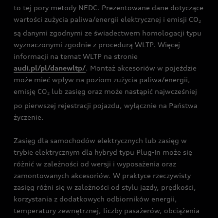
to tej pory metody NEDC. Prezentowane dane dotyczące
wartości zużycia paliwa/energii elektrycznej i emisji CO
2
są danymi zgodnymi ze świadectwem homologacji typu
wyznaczonymi zgodnie z procedurą WLTP. Więcej
informacji na temat WLTP na stronie
audi.pl/pl/danewltp/
. Montaż akcesoriów w pojeździe
może mieć wpływ na poziom zużycia paliwa/energii,
emisję CO
lub zasięg oraz może nastąpić najwcześniej
2
po pierwszej rejestracji pojazdu, wyłącznie na Państwa
życzenie.
Zasięg dla samochodów elektrycznych lub zasięg w
trybie elektrycznym dla hybryd typu Plug-In może się
różnić w zależności od wersji i wyposażenia oraz
zamontowanych akcesoriów. W praktyce rzeczywisty
zasięg różni się w zależności od stylu jazdy, prędkości,
korzystania z dodatkowych odbiorników energii,
temperatury zewnętrznej, liczby pasażerów, obciążenia