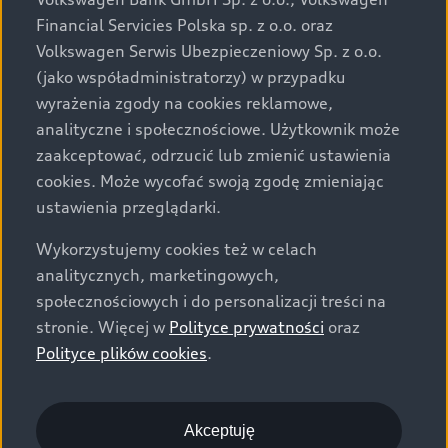
za dopłatą. Wiążące ustalenie ceny, wyposażenia i
Financial Servicies Polska sp. z o.o. oraz
specyfikacji pojazdu następują w umowie sprzedaży, a
Volkswagen Serwis Ubezpieczeniowy Sp. z o.o.
określenie parametrów technicznych zawiera
(jako współadministratorzy) w przypadku
świadectwo homologacji typu pojazdu. Zastrzegamy
wyrażenia zgody na cookies reklamowe,
sobie prawo do zmian i pomyłek. Wszelkie informacje
analityczne i społecznościowe. Użytkownik może
prezentowane na stronie są aktualne na dzień ich
zaakceptować, odrzucić lub zmienić ustawienia
zamieszczania. W celu uzyskania najnowszych
cookies. Może wycofać swoją zgodę zmieniając
informacji prosimy kontaktować się z Partnerem Marki
ustawienia przeglądarki.
Audi.
Wykorzystujemy cookies też w celach
Wszystkie produkowane obecnie samochody marki Audi
analitycznych, marketingowych,
są wykonywane z materiałów spełniających pod
społecznościowych i do personalizacji treści na
względem możliwości odzysku i recyklingu wymagania
stronie. Więcej w
Polityce prywatności
oraz
określone w normie ISO 22628 i są zgodne z
Polityce plików cookies
.
europejskimi świadectwami homologacji wydanymi wg
dyrektywy 2005/64/WE. Volkswagen Group Polska sp. z
o.o. podlega obowiązkowi zapewnienia wszystkim
użytkownikom samochodów marki Volkswagen sieci
Akceptuję