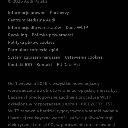
© 2026 Audi Polska.
Gwarancja
Wyszukaj najbliższego Partnera Audi
Audi Sport Festiwal
Eksperci elektromobilności Audi
Informacje prawne
Partnerzy
Akcje serwisowe Audi
Oferta dla przedsiębiorców
Audi i Muzeum Sztuki Nowoczesnej w Warszawie
Centrum Medialne Audi
Zasięg
Katalog online akcesoriów
Oferta dla klientów prywatnych
Informacje dla warsztatów
Dane WLTP
Audi driving experience
Ładowanie
Recykling
Polityka prywatności
Kalkulator rat
Audi quattro Cup
Polityka plików cookies
Formularz cofnięcia zgód
Ubezpieczenie
Audi i Puchar Świata w Skokach Narciarskich w
System zgłoszeń naruszeń
Ustawienia cookies
Zakopanem
Świat Audi RS
Kontakt IOD
Kontakt
EU Data Act
Audi driving experience
Od 1 września 2018 r. wszystkie nowe pojazdy
Audi exclusive
wprowadzane do obrotu w Unii Europejskiej muszą być
badane i homologowane zgodnie z procedurą WLTP
określoną w rozporządzeniu Komisji (UE) 2017/1151.
WLTP zapewnia bardziej rygorystyczne warunki badania
i bardziej realistyczne wartości zużycia paliwa/energii
elektrycznej i emisji CO
w porównaniu do stosowanej
2