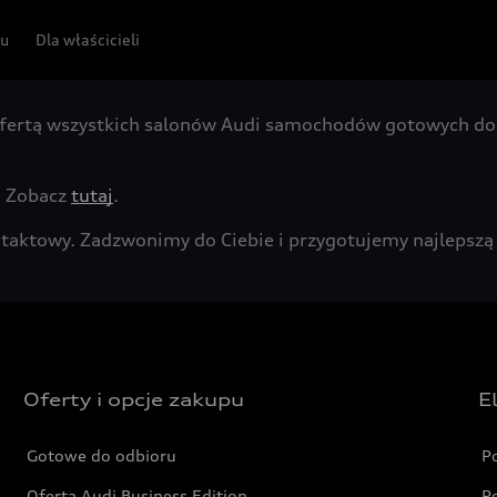
pu
Dla właścicieli
fertą wszystkich salonów Audi samochodów gotowych do 
. Zobacz
tutaj
.
kontaktowy. Zadzwonimy do Ciebie i przygotujemy najleps
Oferty i opcje zakupu
E
Gotowe do odbioru
P
Oferta Audi Business Edition
P