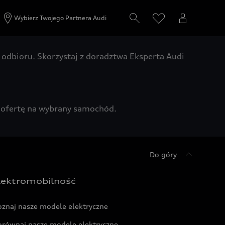
Wybierz Twojego Partnera Audi
odbioru. Skorzystaj z doradztwa Eksperta Audi
zą ofertę na wybrany samochód.
Do góry
lektromobilność
oznaj nasze modele elektryczne
orównaj nasze modele elektryczne