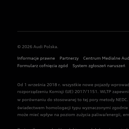
© 2026 Audi Polska.
Informacje prawne
Partnerzy
Centrum Medialne Aud
Formularz cofnięcia zgód
System zgłoszeń naruszeń
Od 1 września 2018 r. wszystkie nowe pojazdy wprowa
rozporządzeniu Komisji (UE) 2017/1151. WLTP zapewnia ba
w porównaniu do stosowanej to tej pory metody NEDC. P
świadectwem homologacji typu wyznaczonymi zgodnie z
może mieć wpływ na poziom zużycia paliwa/energii, em