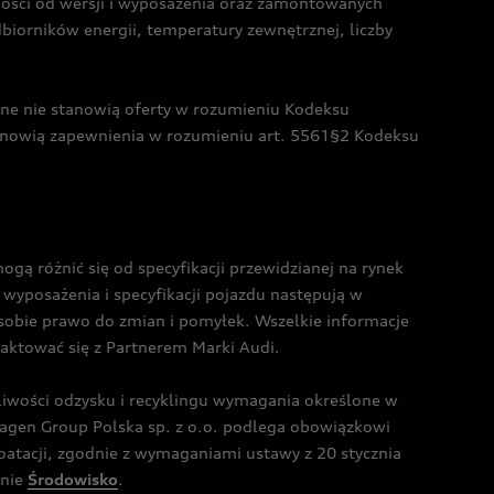
żności od wersji i wyposażenia oraz zamontowanych
dbiorników energii, temperatury zewnętrznej, liczby
czne nie stanowią oferty w rozumieniu Kodeksu
tanowią zapewnienia w rozumieniu art. 5561§2 Kodeksu
 różnić się od specyfikacji przewidzianej na rynek
wyposażenia i specyfikacji pojazdu następują w
sobie prawo do zmian i pomyłek. Wszelkie informacje
taktować się z Partnerem Marki Audi.
wości odzysku i recyklingu wymagania określone w
gen Group Polska sp. z o.o. podlega obowiązkowi
tacji, zgodnie z wymaganiami ustawy z 20 stycznia
onie
Środowisko
.