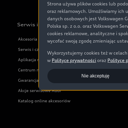
Strona używa plików cookies lub podo
oraz reklamowych. Umożliwiamy ich 
danych osobowych jest Volkswagen Gro
Serwis i akcesoria
Polska sp. z o.o. oraz Volkswagen Se
cookies reklamowe, analityczne i spo
Akcesoria
wycofać swoją zgodę zmieniając ustaw
Serwis i części
Wykorzystujemy cookies też w celach 
Aplikacja myAudi i usługi cyfrowe
w
Polityce prywatności
oraz
Polityce 
Centrum napraw powypadkowych
Nie akceptuję
Gwarancja
Akcje serwisowe Audi
Katalog online akcesoriów