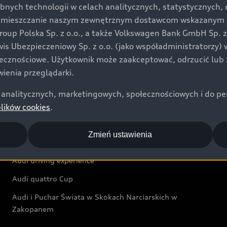
bnych technologii w celach analitycznych, statystycznych,
Audi exclusive
umieszczanie naszym zewnętrznym dostawcom wskazanym w 
up Polska Sp. z o.o., a także Volkswagen Bank GmbH Sp. z o
Świat Audi
rwis Ubezpieczeniowy Sp. z o.o. (jako współadministratorzy
łecznościowe. Użytkownik może zaakceptować, odrzucić lub 
Aktualności i historie postępu
ienia przeglądarki.
Audi Revolut F1® Team
analitycznych, marketingowych, społecznościowych i do perso
Audi Nuvolari
plików cookies
.
Audi Sport Festiwal
Zmień ustawienia
Audi i Muzeum Sztuki Nowoczesnej w Warszawie
Audi driving experience
Audi quattro Cup
Audi i Puchar Świata w Skokach Narciarskich w
Zakopanem