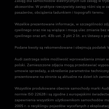
Zasięg dla samochodów elektrycznych lub zasięg w tryb
akcesoriów. W praktyce rzeczywisty zasięg różni się w z
pasażerów, obciążenia ładunkiem i topografii terenu.
Wszelkie prezentowane informacje, w szczególności zdję
cywilnego oraz nie są wiążące i mogą ulec zmianie be
cywilnego oraz art. 43b ust. 2 pkt 2 lit. a-c Ustawy o 
Podane kwoty są rekomendowane i obejmują podatek VA
Audi zastrzega sobie możliwość wprowadzenia zmian w 
polski. Zamieszczone zdjęcia mogą przedstawiać wyposa
umowie sprzedaży, a określenie parametrów techniczny
prezentowane na stronie są aktualne na dzień ich zami
Wszystkie produkowane obecnie samochody marki Audi 
normie ISO 22628 i są zgodne z europejskimi świadec
zapewnienia wszystkim użytkownikom samochodów marki 
2005 r. o recyklingu pojazdów wycofanych z eksploatacj