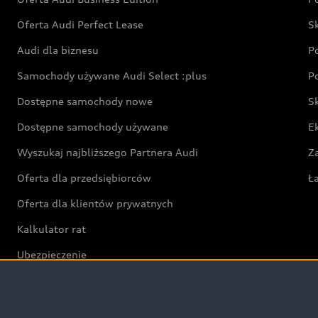
Oferta Audi Perfect Lease
S
Audi dla biznesu
P
Samochody używane Audi Select :plus
P
Dostępne samochody nowe
S
Dostępne samochody używane
E
Wyszukaj najbliższego Partnera Audi
Z
Oferta dla przedsiębiorców
Ł
Oferta dla klientów prywatnych
Kalkulator rat
Ubezpieczenie
Świat Audi RS
Audi driving experience