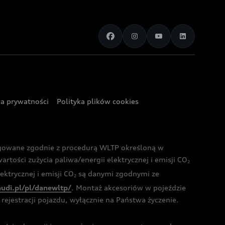
ka prywatności
Polityka plików cookies
ogowane zgodnie z procedurą WLTP określoną w
rtości zużycia paliwa/energii elektrycznej i emisji CO
2
ktrycznej i emisji CO
są danymi zgodnymi ze
2
audi.pl/pl/danewltp/
. Montaż akcesoriów w pojeździe
rejestracji pojazdu, wyłącznie na Państwa życzenie.