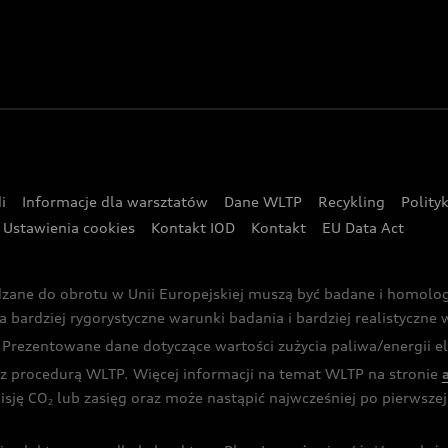
i
Informacje dla warsztatów
Dane WLTP
Recykling
Polity
Ustawienia cookies
Kontakt IOD
Kontakt
EU Data Act
dzane do obrotu w Unii Europejskiej muszą być badane i homol
rdziej rygorystyczne warunki badania i bardziej realistyczne wa
rezentowane dane dotyczące wartości zużycia paliwa/energii ele
 procedurą WLTP. Więcej informacji na temat WLTP na stronie
isję CO
lub zasięg oraz może nastąpić najwcześniej po pierwszej 
2