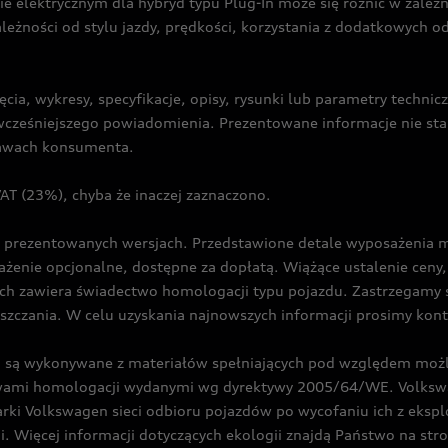
ie elektrycznym dla hybryd typu Plug-In może się różnić w zale
ależności od stylu jazdy, prędkości, korzystania z dodatkowych o
cia, wykresy, specyfikacje, opisy, rysunki lub parametry techni
z wcześniejszego powiadomienia. Prezentowane informacje nie s
prawach konsumenta.
T (23%), chyba że inaczej zaznaczono.
prezentowanych wersjach. Przedstawione detale wyposażenia mogą
żenie opcjonalne, dostępne za dopłatą. Wiążące ustalenie ceny, 
ch zawiera świadectwo homologacji typu pojazdu. Zastrzegamy 
eszczania. W celu uzyskania najnowszych informacji prosimy kon
są wykonywane z materiałów spełniających pod względem możli
twami homologacji wydanymi wg dyrektywy 2005/64/WE. Volkswa
Volkswagen sieci odbioru pojazdów po wycofaniu ich z eksploa
i. Więcej informacji dotyczących ekologii znajdą Państwo na str